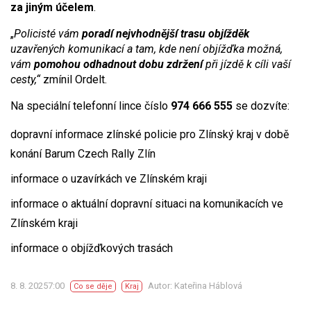
za jiným účelem
.
„
Policisté vám
poradí nejvhodnější trasu objížděk
uzavřených komunikací a tam, kde není objížďka možná,
vám
pomohou odhadnout dobu zdržení
při jízdě k cíli vaší
cesty,“
zmínil Ordelt.
Na speciální telefonní lince číslo
974 666 555
se dozvíte:
dopravní informace zlínské policie pro Zlínský kraj v době
konání Barum Czech Rally Zlín
informace o uzavírkách ve Zlínském kraji
informace o aktuální dopravní situaci na komunikacích ve
Zlínském kraji
informace o objížďkových trasách
8. 8. 20257:00
Autor: Kateřina Háblová
Co se děje
Kraj