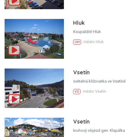
Hluk
Koupaliště Hluk
město Hluk
UH
Vsetín
světelná křižovatka ve Vsetíně
město Vsetín
VS
Vsetín
kruhový objezd gen. Klapálka