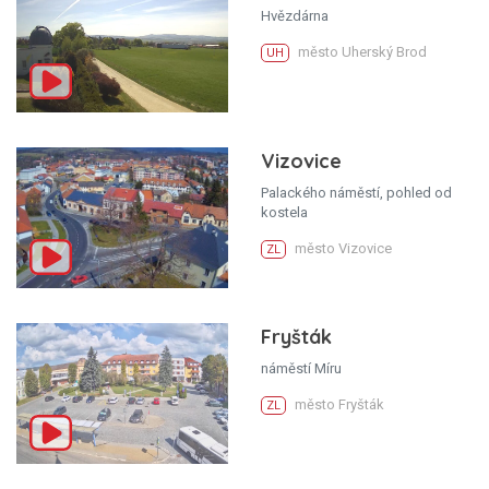
Hvězdárna
město Uherský Brod
UH
Vizovice
Palackého náměstí, pohled od
kostela
město Vizovice
ZL
Fryšták
náměstí Míru
město Fryšták
ZL