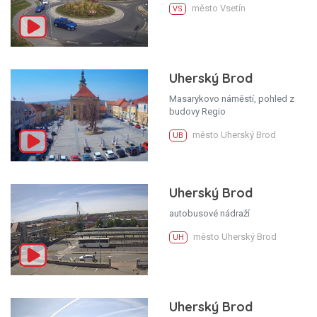
město Vsetín
VS
Uherský Brod
Masarykovo náměstí, pohled z
budovy Regio
město Uherský Brod
UB
Uherský Brod
autobusové nádraží
město Uherský Brod
UH
Uherský Brod