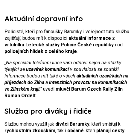
Aktuální dopravní info
Policisté, kteří pro fanoušky Barumky i veřejnost tuto službu
zajišťují, budou mít k dispozici
aktuální informace
z
vrtulníku Letecké služby Policie České republiky
i od
policejních hlídek z celého kraje
.
„Na speciální telefonní lince vám odpoví nejen na otázky
týkající se
uzavírek komunikací
v souvislosti se soutěží.
Informace budou mít také o všech
aktuálních uzavírkách na
příjezdech do Zlína
a
intenzitách provozu na komunikacích
ve Zlínském kraji
,“
uvedl
mluvčí Barum Czech Rally Zlín
Roman Ordelt
.
Služba pro diváky i řidiče
Službu mohou využít jak
diváci Barumky
, kteří směřují k
rychlostním zkouškám
, tak i
občané
, kteří
plánují cesty