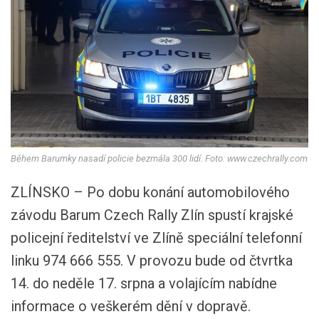
Během Barumky nasadí policie bezmála 300 lidí. Foto: www.czechrally.com
ZLÍNSKO – Po dobu konání automobilového
závodu Barum Czech Rally Zlín spustí krajské
policejní ředitelství ve Zlíně speciální telefonní
linku 974 666 555. V provozu bude od čtvrtka
14. do neděle 17. srpna a volajícím nabídne
informace o veškerém dění v dopravě.