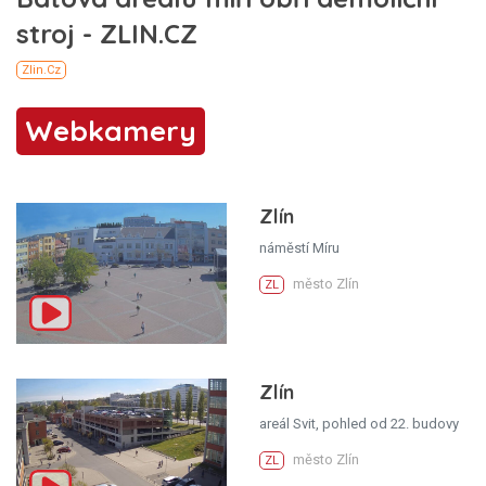
Webkamery
Zlín
náměstí Míru
město Zlín
ZL
Zlín
areál Svit, pohled od 22. budovy
město Zlín
ZL