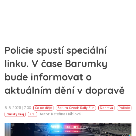
Policie spustí speciální
linku. V čase Barumky
bude informovat o
aktuálním dění v dopravě
8. 8. 2025 | 7:00
Co se děje
Barum Czech Rally Zlín
Doprava
Policie
Autor: Kateřina Háblová
Zlínský kraj
Kraj