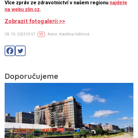
Více zpráv ze zdravotnictví v našem regionu
najdete
na webu zlin.cz
.
Zobrazit fotogalerii >>
28. 10. 202510:57
Autor: Kateřina Háblová
VS