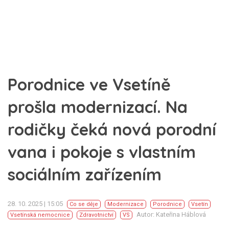
Porodnice ve Vsetíně
prošla modernizací. Na
rodičky čeká nová porodní
vana i pokoje s vlastním
sociálním zařízením
28. 10. 2025 | 15:05
Co se děje
Modernizace
Porodnice
Vsetín
Autor: Kateřina Háblová
Vsetínská nemocnice
Zdravotnictví
VS