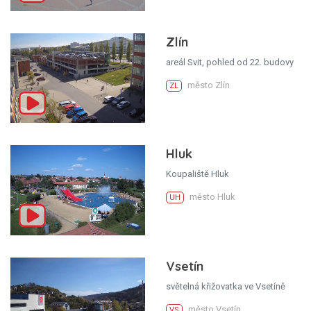
Zlín
areál Svit, pohled od 22. budovy
město Zlín
ZL
Hluk
Koupaliště Hluk
město Hluk
UH
Vsetín
světelná křižovatka ve Vsetíně
město Vsetín
VS