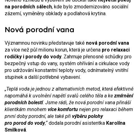
na porodních sálech
, kde bylo zmodernizováno sociální
zázemí, vyměněny obklady a podlahová krytina.
Nová porodní vana
Významnou novinku představuje také
nová porodní vana
za více než půl milionu korun, která je určena
pro relaxaci
rodičky i porody do vody
. Zahrnuje přenosné schůdky pro
bezpečný vstup do vany, systém ohřívání a cirkulace vody
pro udržování konstantní teploty vody, odnímatelný vnitřní
stupínek a další potřebné vybavení.
„Teplá voda je jednou z alternativních metod, která efektivně
napomáhá k uvolnění napětí svalů celého těla a ke
zmírnění
porodních bolestí
. Jsme rádi, že nová porodní vana přináší
klientkám mnohem
více komfortu
nejen pro relaxaci během
první doby porodní, ale také při
výběru polohy
pro porod do vody
,“
dodala porodní asistentka
Karolína
Smilková
.