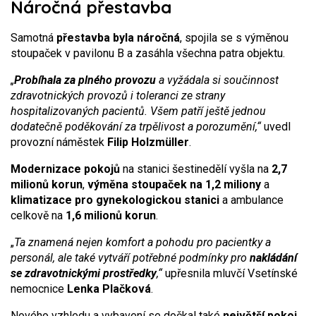
Náročná přestavba
Samotná
přestavba byla
náročná
, spojila se s výměnou
stoupaček v pavilonu B a zasáhla všechna patra objektu.
„
Probíhala za plného provozu
a vyžádala si součinnost
zdravotnických provozů i toleranci ze strany
hospitalizovaných pacientů. Všem patří ještě jednou
dodatečně poděkování za trpělivost a porozumění,“
uvedl
provozní náměstek
Filip Holzmüller
.
Modernizace pokojů
na stanici šestinedělí vyšla na
2,7
milionů korun
,
výměna stoupaček na 1,2 miliony
a
klimatizace pro gynekologickou stanici
a ambulance
celkově na
1,6 milionů korun
.
„
Ta znamená nejen komfort a pohodu pro pacientky a
personál, ale také vytváří potřebné podmínky pro
nakládání
se zdravotnickými prostředky
,“
upřesnila mluvčí Vsetínské
nemocnice
Lenka Plačková
.
Nového vzhledu a vybavení se dočkal také
největší pokoj