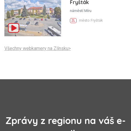
Fryšták
náměstí Míru
město Fryšták
ZL
Všechny webkamery na Zlínsku>
Zprávy z regionu na váš e-