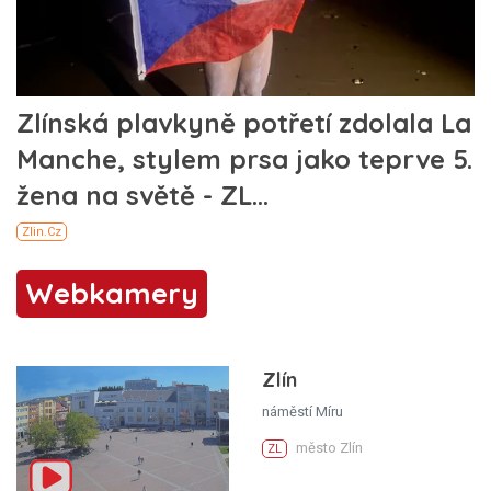
Webkamery
Zlín
náměstí Míru
město Zlín
ZL