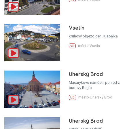
Vsetín
kruhový objezd gen. Klapálka
město Vsetín
VS
Uherský Brod
Masarykovo náměstí, pohled z
budovy Regio
město Uherský Brod
UB
Uherský Brod