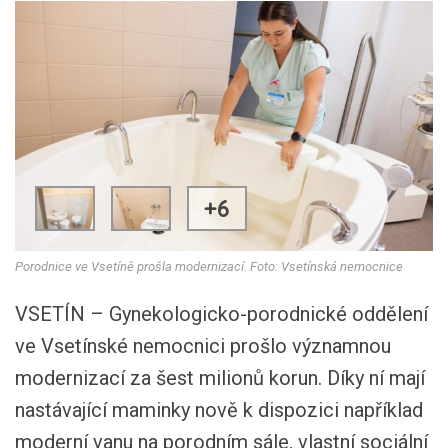
+6
Porodnice ve Vsetíně prošla modernizací. Foto: Vsetínská nemocnice
VSETÍN – Gynekologicko-porodnické oddělení
ve Vsetínské nemocnici prošlo významnou
modernizací za šest milionů korun. Díky ní mají
nastávající maminky nově k dispozici například
moderní vanu na porodním sále, vlastní sociální