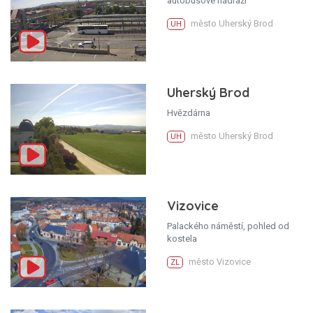
autobusové nádraží
město Uherský Brod
UH
Uherský Brod
Hvězdárna
město Uherský Brod
UH
Vizovice
Palackého náměstí, pohled od
kostela
město Vizovice
ZL