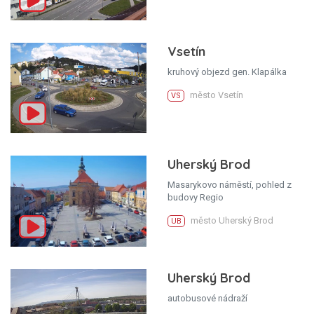
Vsetín
kruhový objezd gen. Klapálka
město Vsetín
VS
Uherský Brod
Masarykovo náměstí, pohled z
budovy Regio
město Uherský Brod
UB
Uherský Brod
autobusové nádraží