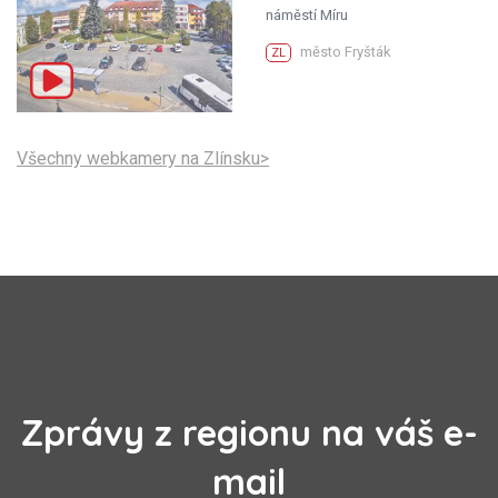
náměstí Míru
město Fryšták
ZL
Všechny webkamery na Zlínsku>
Zprávy z regionu na váš e-
mail