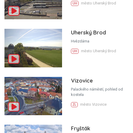
město Uherský Brod
UH
Uherský Brod
Hvězdárna
město Uherský Brod
UH
Vizovice
Palackého náměstí, pohled od
kostela
město Vizovice
ZL
Fryšták