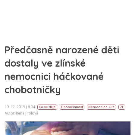
Předčasně narozené děti
dostaly ve zlínské
nemocnici háčkované
chobotničky
19. 12. 2019 | 8:04
Co se děje
Dobročinnost
Nemocnice Zlín
ZL
Autor: Irena Frolová