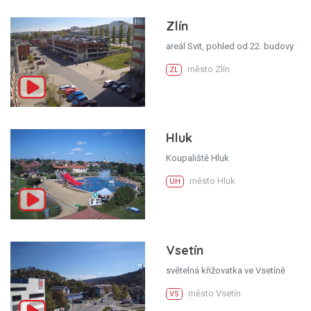
Zlín
areál Svit, pohled od 22. budovy
město Zlín
ZL
Hluk
Koupaliště Hluk
město Hluk
UH
Vsetín
světelná křižovatka ve Vsetíně
město Vsetín
VS