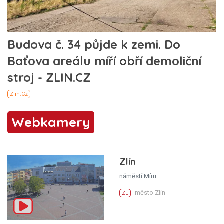
Webkamery
Zlín
náměstí Míru
město Zlín
ZL