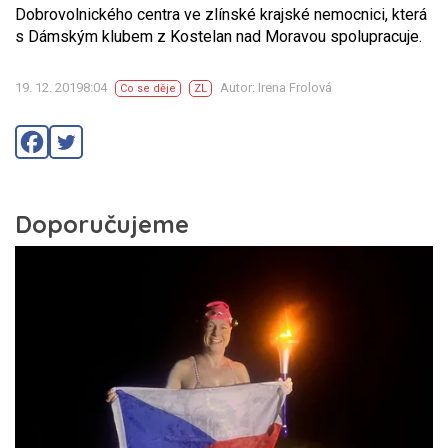
Dobrovolnického centra ve zlínské krajské nemocnici, která
s Dámským klubem z Kostelan nad Moravou spolupracuje.
19. 12. 20198:04
Autor: Irena Frolová
Co se děje
ZL