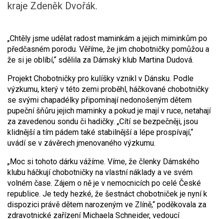
kraje Zdeněk Dvořák.
„Chtěly jsme udělat radost maminkám a jejich miminkům po
předčasném porodu. Věříme, že jim chobotničky pomůžou a
že si je oblíbí,“ sdělila za Dámský klub Martina Dudová.
Projekt Chobotničky pro kulíšky vznikl v Dánsku. Podle
výzkumu, který v této zemi proběhl, háčkované chobotničky
se svými chapadélky připomínají nedonošeným dětem
pupeční šňůru jejich maminky a pokud je mají v ruce, netahají
za zavedenou sondu či hadičky. „Cítí se bezpečněji, jsou
klidnější a tím pádem také stabilnější a lépe prospívají,“
uvádí se v závěrech jmenovaného výzkumu.
„Moc si tohoto dárku vážíme. Víme, že členky Dámského
klubu háčkují chobotničky na vlastní náklady a ve svém
volném čase. Zájem o ně je v nemocnicích po celé České
republice. Je tedy hezké, že šestnáct chobotniček je nyní k
dispozici právě dětem narozeným ve Zlíně,“ poděkovala za
zdravotnické zařízení Michaela Schneider, vedoucí