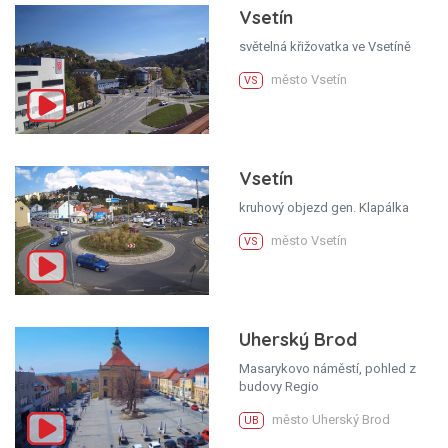
Vsetín
světelná křižovatka ve Vsetíně
město Vsetín
VS
Vsetín
kruhový objezd gen. Klapálka
město Vsetín
VS
Uherský Brod
Masarykovo náměstí, pohled z
budovy Regio
město Uherský Brod
UB