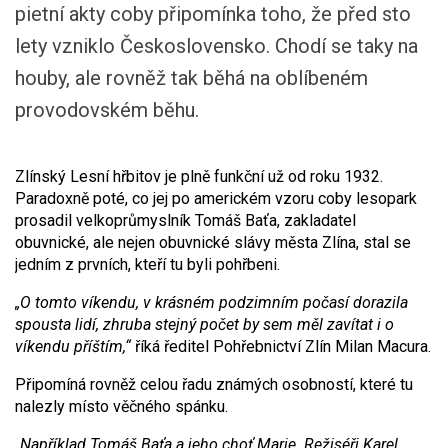
pietní akty coby připomínka toho, že před sto
lety vzniklo Československo. Chodí se taky na
houby, ale rovněž tak běhá na oblíbeném
provodovském běhu.
Zlínský Lesní hřbitov je plně funkční už od roku 1932.
Paradoxně poté, co jej po americkém vzoru coby lesopark
prosadil velkoprůmyslník Tomáš Baťa, zakladatel
obuvnické, ale nejen obuvnické slávy města Zlína, stal se
jedním z prvních, kteří tu byli pohřbeni.
„O tomto víkendu, v krásném podzimním počasí dorazila
spousta lidí, zhruba stejný počet by sem měl zavítat i o
víkendu příštím,“
říká ředitel Pohřebnictví Zlín Milan Macura.
Připomíná rovněž celou řadu známých osobností, které tu
nalezly místo věčného spánku.
„Například Tomáš Baťa a jeho choť Marie. Režiséři Karel