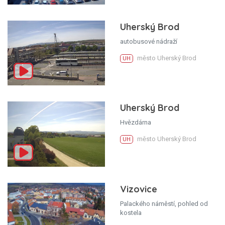
Uherský Brod
autobusové nádraží
město Uherský Brod
UH
Uherský Brod
Hvězdárna
město Uherský Brod
UH
Vizovice
Palackého náměstí, pohled od
kostela