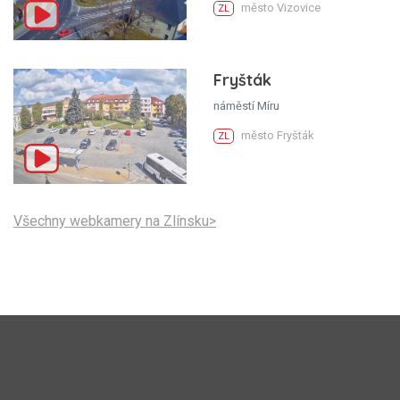
město Vizovice
ZL
Fryšták
náměstí Míru
město Fryšták
ZL
Všechny webkamery na Zlínsku>