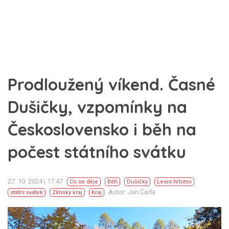
Prodloužený víkend. Časné
Dušičky, vzpomínky na
Československo i běh na
počest státního svátku
27. 10. 2024 | 17:47
Co se děje
Běh
Dušičky
Lesní hřbitov
Autor: Jan Čada
státní svátek
Zlínský kraj
Kraj