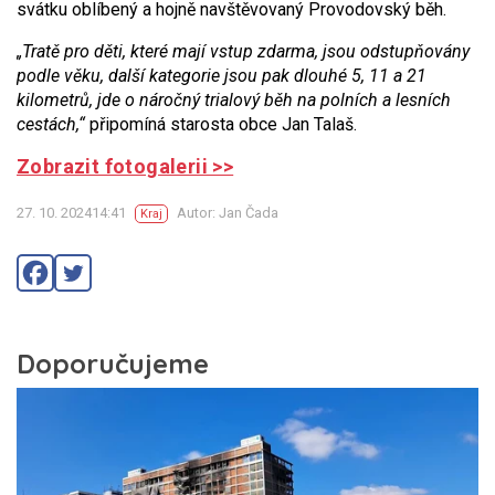
svátku oblíbený a hojně navštěvovaný Provodovský běh.
„Tratě pro děti, které mají vstup zdarma, jsou odstupňovány
podle věku, další kategorie jsou pak dlouhé 5, 11 a 21
kilometrů, jde o náročný trialový běh na polních a lesních
cestách,“
připomíná starosta obce Jan Talaš.
Zobrazit fotogalerii >>
27. 10. 202414:41
Autor: Jan Čada
Kraj