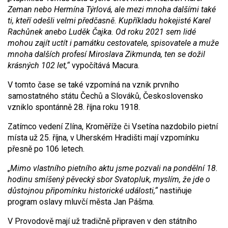
Zeman nebo Hermína Týrlová, ale mezi mnoha dalšími také
ti, kteří odešli velmi předčasně. Kupříkladu hokejisté Karel
Rachůnek anebo Luděk Čajka. Od roku 2021 sem lidé
mohou zajít uctít i památku cestovatele, spisovatele a muže
mnoha dalších profesí Miroslava Zikmunda, ten se dožil
krásných 102 let,“
vypočítává Macura.
V tomto čase se také vzpomíná na vznik prvního
samostatného státu Čechů a Slováků, Československo
vzniklo spontánně 28. října roku 1918.
Zatímco vedení Zlína, Kroměříže či Vsetína nazdobilo pietní
místa už 25. října, v Uherském Hradišti mají vzpomínku
přesně po 106 letech.
„Mimo vlastního pietního aktu jsme pozvali na pondělní 18.
hodinu smíšený pěvecký sbor Svatopluk, myslím, že jde o
důstojnou připomínku historické události,“
nastiňuje
program oslavy mluvčí města Jan Pášma.
V Provodově mají už tradičně připraven v den státního