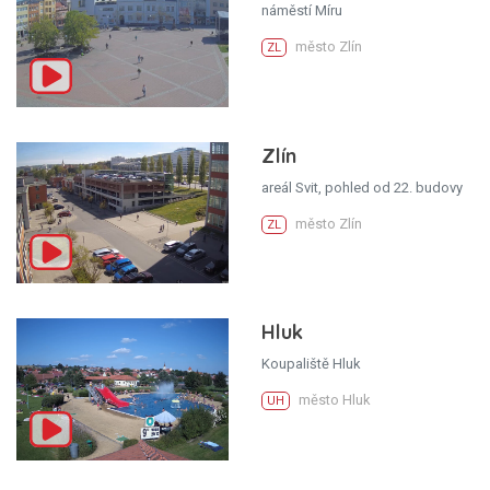
náměstí Míru
město Zlín
ZL
Zlín
areál Svit, pohled od 22. budovy
město Zlín
ZL
Hluk
Koupaliště Hluk
město Hluk
UH