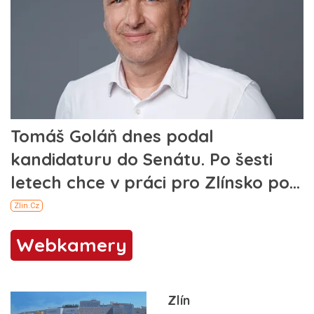
Webkamery
Zlín