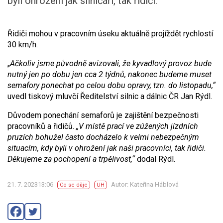
byli ohroženi jak silničáři, tak řidiči.
Řidiči mohou v pracovním úseku aktuálně projíždět rychlostí
30 km/h.
„
Ačkoliv jsme původně avizovali, že kyvadlový provoz bude
nutný jen po dobu jen cca 2 týdnů, nakonec budeme muset
semafory ponechat po celou dobu opravy, tzn. do listopadu,“
uvedl tiskový mluvčí Ředitelství silnic a dálnic ČR Jan Rýdl.
Důvodem ponechání semaforů je zajištění bezpečnosti
pracovníků a řidičů.
„V místě prací ve zúžených jízdních
pruzích bohužel často docházelo k velmi nebezpečným
situacím, kdy byli v ohrožení jak naši pracovníci, tak řidiči.
Děkujeme za pochopení a trpělivost,“
dodal Rýdl.
21. 7. 202313:06
Autor: Kateřina Háblová
Co se děje
UH