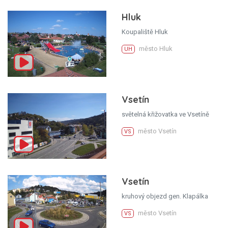
Hluk
Koupaliště Hluk
město Hluk
UH
Vsetín
světelná křižovatka ve Vsetíně
město Vsetín
VS
Vsetín
kruhový objezd gen. Klapálka
město Vsetín
VS