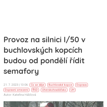
Provoz na silnici I/50 v
buchlovských kopcích
budou od pondělí řídit
semafory
21. 7. 2023 | 13:06
Co se děje
Buchlovské kopce
Doprava
Dopravní omezení
ŘSD
Uherskohradišťsko
UH
Autor: Kateřina Háblová