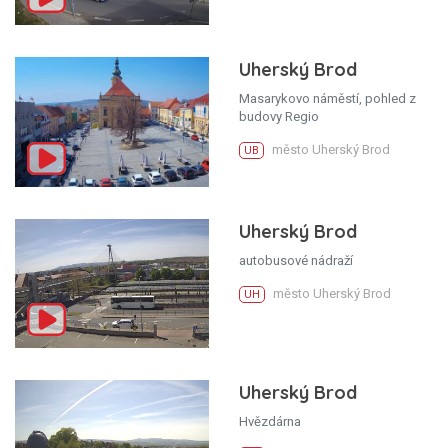
Uherský Brod
Masarykovo náměstí, pohled z
budovy Regio
město Uherský Brod
UB
Uherský Brod
autobusové nádraží
město Uherský Brod
UH
Uherský Brod
Hvězdárna