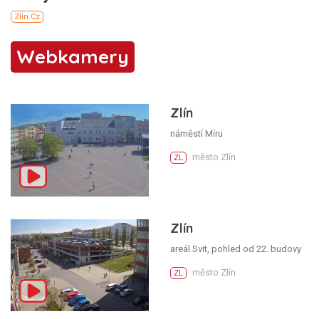
Webkamery
Zlín
náměstí Míru
město Zlín
ZL
Zlín
areál Svit, pohled od 22. budovy
město Zlín
ZL