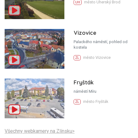
město Uherský Brod
UH
Vizovice
Palackého náměstí, pohled od
kostela
město Vizovice
ZL
Fryšták
náměstí Míru
město Fryšták
ZL
Všechny webkamery na Zlínsku>