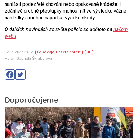
nahlásit podezřelé chování nebo opakované krádeže. I
zdánlivě drobné přestupky mohou mít ve výsledku vážné
následky a mohou napáchat vysoké škody.
O dalších novinkách ze světa policie se dočtete na
našem
webu
.
12. 7. 202518:32
Co se děje
,
Hasiči a policie
UH
Autor: Gabriela Škrabalová