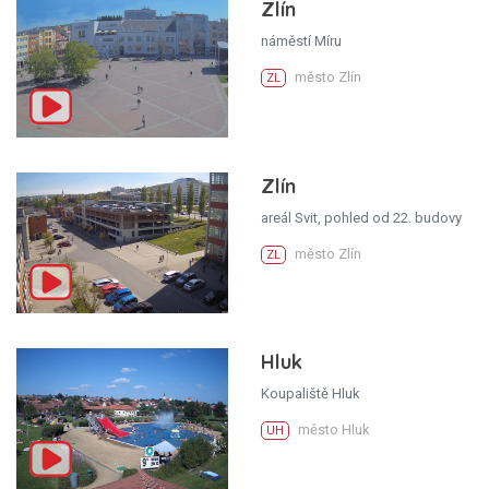
Zlín
náměstí Míru
město Zlín
ZL
Zlín
areál Svit, pohled od 22. budovy
město Zlín
ZL
Hluk
Koupaliště Hluk
město Hluk
UH