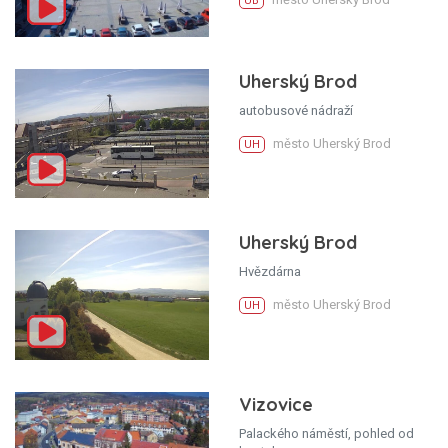
UB
Uherský Brod
autobusové nádraží
město Uherský Brod
UH
Uherský Brod
Hvězdárna
město Uherský Brod
UH
Vizovice
Palackého náměstí, pohled od