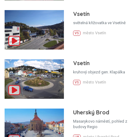
Vsetín
světelná křižovatka ve Vsetíně
město Vsetín
VS
Vsetín
kruhový objezd gen. Klapálka
město Vsetín
VS
Uherský Brod
Masarykovo náměstí, pohled z
budovy Regio
město Uherský Brod