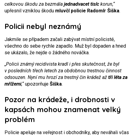
celkovou škodu za bezmála
jednadvacet tisíc
korun,“
upřesnil vzniklou škodu
mluvčí policie Radomír Šiška
.
Policii nebyl neznámý
Jakmile se případem začali zabývat místní policisté,
všechno do sebe rychle zapadlo. Muž byl dopaden a hned
se ukázalo, že nejde o žádného nováčka.
„Policii známý recidivista kradl i přes skutečnost, že byl
v posledních třech letech za obdobnou trestnou činnost
odsouzen. Nyní mu hrozí za trestný čin krádež až
tři léta za
mřížemi
,“
upozorňuje
Šiška
.
Pozor na krádeže, i drobnosti v
kapsách mohou znamenat velký
problém
Policie apeluje na veřejnost i obchodníky, aby neváhali včas