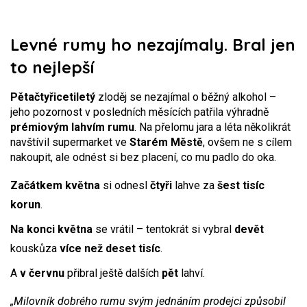
Levné rumy ho nezajímaly. Bral jen
to nejlepší
Pětačtyřicetiletý
zloděj se nezajímal o běžný alkohol –
jeho pozornost v posledních měsících patřila výhradně
prémiovým lahvím rumu
. Na přelomu jara a léta několikrát
navštívil supermarket ve
Starém Městě
, ovšem ne s cílem
nakoupit, ale odnést si bez placení, co mu padlo do oka.
Začátkem května
si odnesl
čtyři
lahve za
šest tisíc
korun
.
Na konci května
se vrátil – tentokrát si vybral
devět
kouskůza
více než deset tisíc
.
A
v červnu
přibral ještě dalších
pět
lahví.
„Milovník dobrého rumu svým jednáním prodejci způsobil