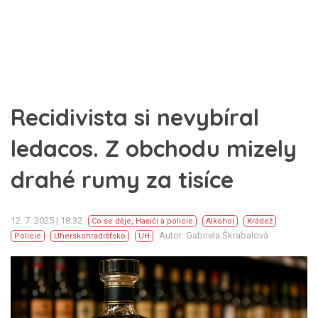
Recidivista si nevybíral
ledacos. Z obchodu mizely
drahé rumy za tisíce
12. 7. 2025 | 18:32
Co se děje
,
Hasiči a policie
Alkohol
Krádež
Autor: Gabriela Škrabalová
Policie
Uherskohradišťsko
UH