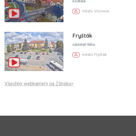
kostela
město Vizovice
ZL
Fryšták
náměstí Míru
město Fryšták
ZL
Všechny webkamery na Zlínsku>