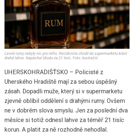
Levné rumy nebyly nic pro něho. Recidivista chodil do supermarketu krást
drahé lahve. Napáchal škodu za 21 tisíc. Foto: ilustrační
UHERSKOHRADIŠŤSKO – Policisté z
Uherského Hradiště mají za sebou úspěšný
zásah. Dopadli muže, který si v supermarketu
zjevně oblíbil oddělení s drahými rumy. Ovšem
ne v dobrém slova smyslu. Jen za poslední dva
měsíce si totiž odnesl lahve za téměř 21 tisíc
korun. A platit za ně rozhodně nehodlal.