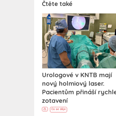
Čtěte také
Urologové v KNTB mají
nový holmiový laser.
Pacientům přináší rychle
zotavení
ZL
Co se děje