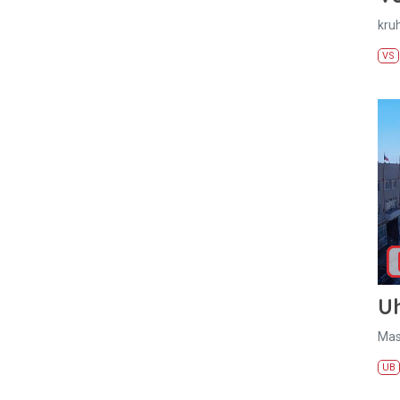
kru
VS
U
Mas
UB