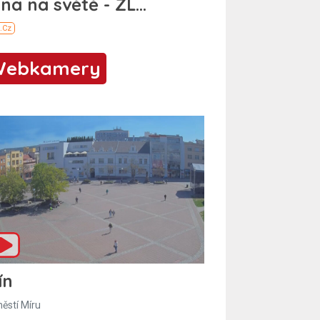
Webkamery
ín
ěstí Míru