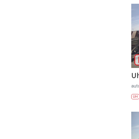
U
aut
UH