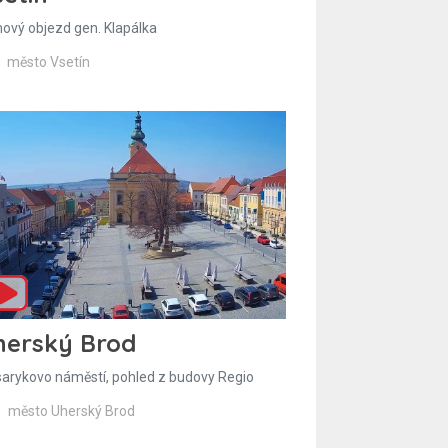
hový objezd gen. Klapálka
město Vsetín
herský Brod
arykovo náměstí, pohled z budovy Regio
město Uherský Brod