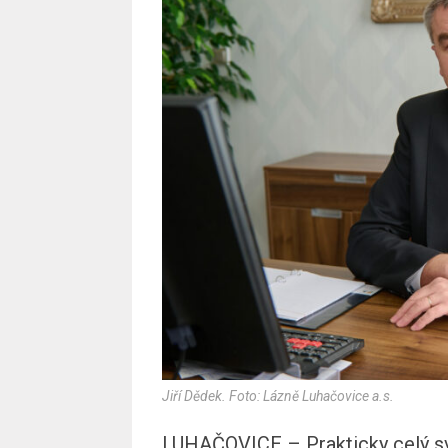
Jiří Dědek. Foto: Lázně Luhačovice a.s.
LUHAČOVICE – Prakticky celý svů