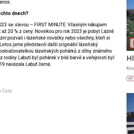
ence.
těchto dnech?
k 2023 se slevou – FIRST MINUTE. Včasným nákupem
t až 20 % z ceny. Novinkou pro rok 2023 je pobyt Lázně
zní pozvali i lázeňské nováčky nebo všechny, kteří si
etos jsme představili další originální lázeňský
 pokračovatelkou lázeňských pohárků z dílny známého
H
 rodiny Labutí byl pohárek v bílé barvě a veřejnosti byl
19 navázala Labuť černá.
Kou
UH
n Čada