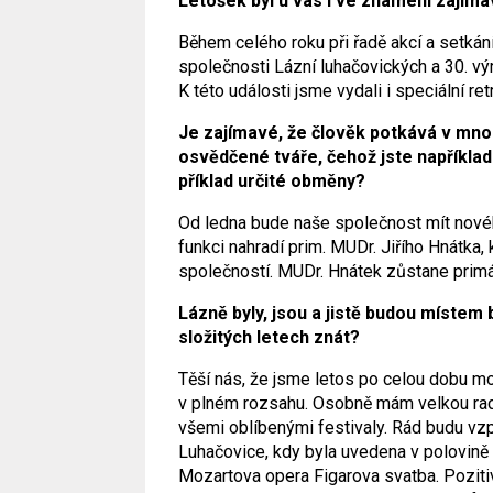
Letošek byl u vás i ve znamení zajím
Během celého roku při řadě akcí a setkání
společnosti Lázní luhačovických a 30. vý
K této události jsme vydali i
speciální re
Je zajímavé, že člověk potkává v mnoh
osvědčené tváře, čehož jste například d
příklad určité obměny?
Od ledna bude naše společnost mít novéh
funkci nahradí prim. MUDr. Jiřího Hnátka, 
společností. MUDr. Hnátek zůstane primá
Lázně byly, jsou a jistě budou místem
složitých letech znát?
Těší nás, že jsme letos po celou dobu m
v plném rozsahu. Osobně mám velkou rados
všemi oblíbenými festivaly. Rád budu vz
Luhačovice, kdy byla uvedena v polovin
Mozartova opera
Figarova svatba. Poziti