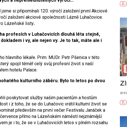
avých a nepřehlédnutelných výročí…
ZL
 jsme si připomínali 120. výročí založení první Akciové
ročí založení akciové společnosti Lázně Luhačovice.
tro Lázeňské listy
.
a profesích v Luhačovicích dlouhá léta stejné,
okladem i vy, ale nejen vy. Je to tak, máte ale i
o hlavního lékaře. Prim. MUDr. Petr Pšenica v této
který spojil téměř celý svůj profesní život s naší
řem hotelu Palace.
 bohatého kulturního záběru. Bylo to letos po dvou
Zl
areá
ohli poskytovat služby našim pacientům a hostům
ZL
t i z toho, že se do Luhačovic vrátil kulturní život se
pomínat především na první večer Festivalu Janáček a
ě července přímo na Lázeňském náměstí nejznámější
vem je i to, že se v Luhačovicích letos v plném rozsahu