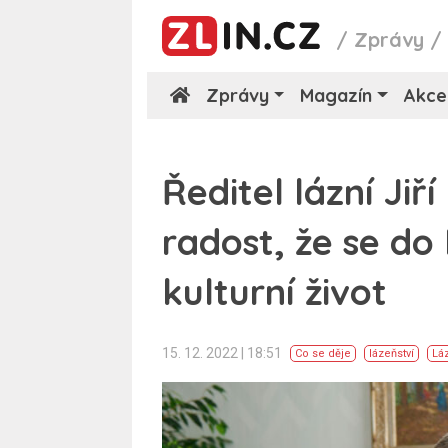
/
Zprávy
Zprávy
Magazín
Akce
Ředitel lázní Ji
radost, že se do 
kulturní život
15. 12. 2022 | 18:51
Co se děje
lázeňství
Lá