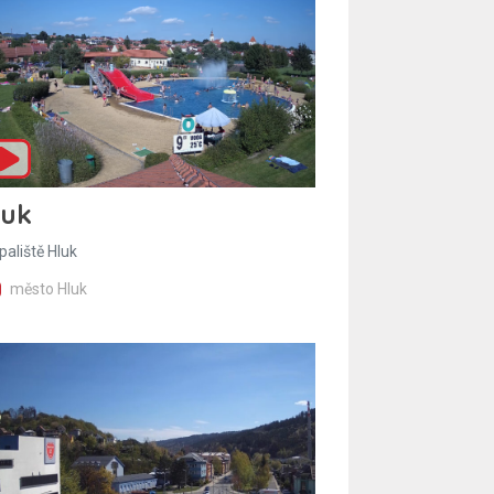
luk
paliště Hluk
město Hluk