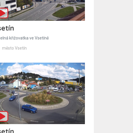
etín
telná křižovatka ve Vsetíně
město Vsetín
etín