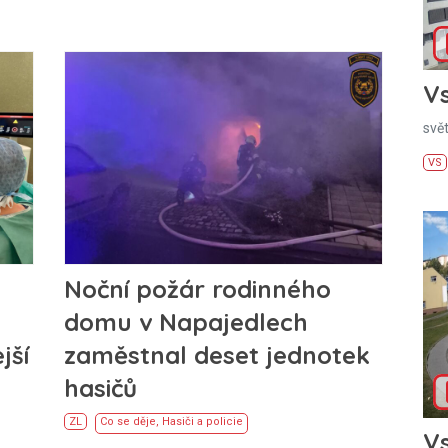
Vs
svě
VS
Noční požár rodinného
domu v Napajedlech
jší
zaměstnal deset jednotek
hasičů
ZL
Co se děje
,
Hasiči a policie
Vs