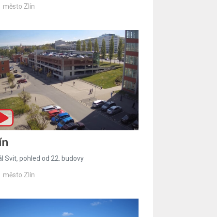
město Zlín
ín
l Svit, pohled od 22. budovy
město Zlín