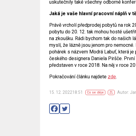
uskutečnily také všechny odborné konfer
Jaká je vaše hlavní pracovní náplň v 
Právě vrcholí předprodej pobytů na ro
pobytu do 20. 12. tak mohou hosté ušetři
na zkoušku. Rádi bychom tak do našich lá
myslí, že lázně jsou jenom pro nemocné. L
pohárek s názvem Modrá Labuť, která je
českého designera Daniela Piršče. První z
představen v roce 2018. Na něj v roce 20
Pokračování článku najdete
zde
.
15. 12. 202218:51
Autor: Ja
Co se děje
ZL