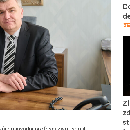
j dosavadní profesní život spojil