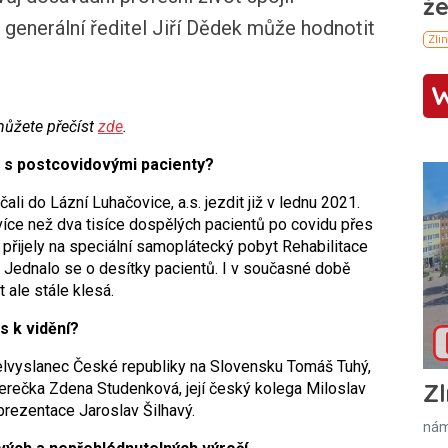
 generální ředitel Jiří Dědek může hodnotit
můžete přečíst
zde
.
m s postcovidovými pacienty?
li do Lázní Luhačovice, a.s. jezdit již v lednu 2021.
 více než dva tisíce dospělých pacientů po covidu přes
 přijely na speciální samoplátecký pobyt Rehabilitace
. Jednalo se o desítky pacientů. I v současné době
 ale stále klesá.
s k vidění?
elvyslanec České republiky na Slovensku Tomáš Tuhý,
Zl
rečka Zdena Studenková, její český kolega Miloslav
prezentace Jaroslav Šilhavý.
nám