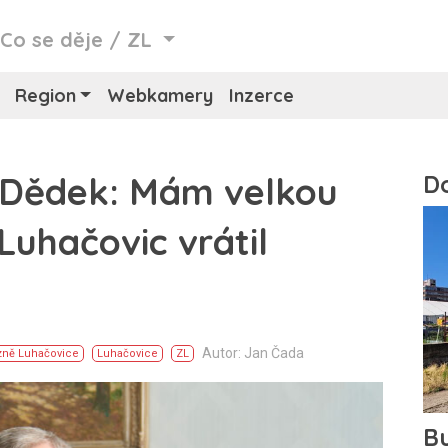
/
Co se děje
/
ZL
Region
Webkamery
Inzerce
ří Dědek: Mám velkou
Luhačovic vrátil
Autor: Jan Čada
zně Luhačovice
Luhačovice
ZL