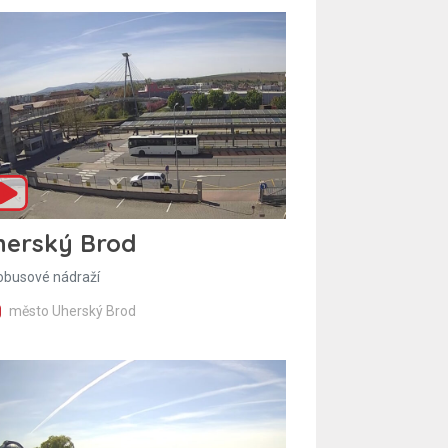
herský Brod
obusové nádraží
město Uherský Brod