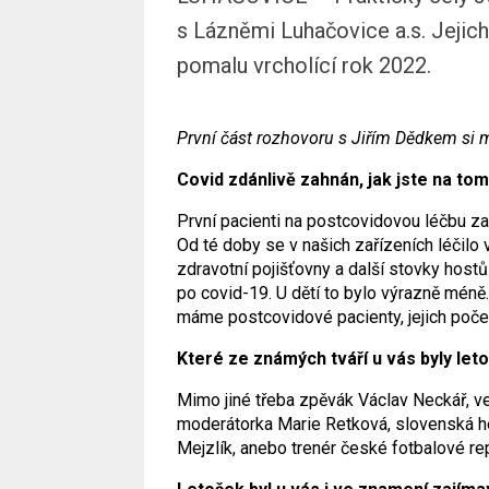
s Lázněmi Luhačovice a.s. Jejich
pomalu vrcholící rok 2022.
První část rozhovoru s Jiřím Dědkem si 
Covid zdánlivě zahnán, jak jste na to
První pacienti na postcovidovou léčbu zača
Od té doby se v našich zařízeních léčilo
zdravotní pojišťovny a další stovky hostů
po covid-19. U dětí to bylo výrazně méně
máme postcovidové pacienty, jejich počet
Které ze známých tváří u vás byly leto
Mimo jiné třeba zpěvák Václav Neckář, v
moderátorka Marie Retková, slovenská he
Mejzlík, anebo trenér české fotbalové re