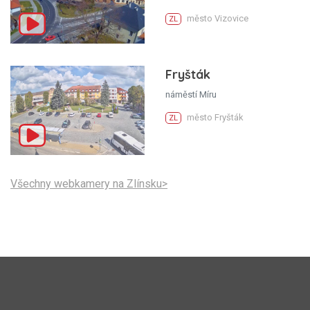
město Vizovice
ZL
Fryšták
náměstí Míru
město Fryšták
ZL
Všechny webkamery na Zlínsku>