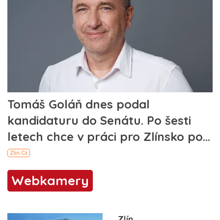
Webkamery
Zlín