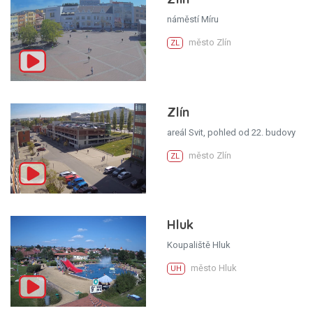
náměstí Míru
město Zlín
ZL
Zlín
areál Svit, pohled od 22. budovy
město Zlín
ZL
Hluk
Koupaliště Hluk
město Hluk
UH