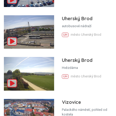
Uherský Brod
autobusové nádraží
město Uherský Brod
UH
Uherský Brod
Hvězdárna
město Uherský Brod
UH
Vizovice
Palackého náměstí, pohled od
kostela