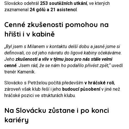
Slovácko odehrál
253 soutěžních utkání
, ve kterých
zaznamenal
24 gólů a 21 asistencí
.
Cenné zkušenosti pomohou na
hřišti i v kabině
„
Byl jsem s Milanem v kontaktu delší dobu a jasně jsme si
definovali, co od jeho návratu do ligové kabiny očekáváme.
Jeho
zkušenosti a vliv v týmu jsou pro nás stále velmi
cenné
. Jsem rád, že se nám ho podařilo přivést zpět,“
uvedl
trenér Kameník.
Slovácko s Petrželou počítá především
v hráčské roli
,
zároveň však klub řeší i jeho
budoucí působení
v jiné než
hráčské pozici ve strukturách klubu.
Na Slovácku zůstane i po konci
kariéry