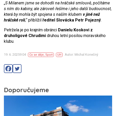
„S Milanem jsme se dohodli na hráčské smlouvě, počítáme
s ním do kabiny, ale zároveň řešíme i jeho další budoucnost,
která by mohla být spojena s naším klubem
v jiné než
hráčské roli
,“
přiblížil
ředitel Slovácka Petr Pojezný
.
Petržela je po krajním obránci
Danielu Koskovi z
druholigové Chrudimi
druhou letní posilou moravského
klubu.
19. 6. 20259:04
Autor: Michal Konečný
Co se děje
,
Sport
UH