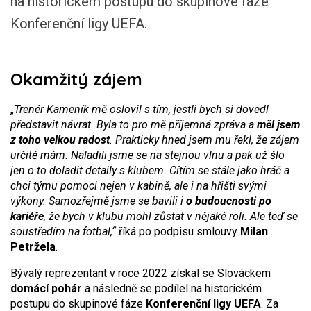
na historickém postupu do skupinové fáze
Konferenční ligy UEFA.
Okamžitý zájem
„
Trenér Kameník mě oslovil s tím, jestli bych si dovedl
představit návrat. Byla to pro mě příjemná zpráva a
měl jsem
z toho velkou radost
. Prakticky hned jsem mu řekl, že zájem
určitě mám. Naladili jsme se na stejnou vlnu a pak už šlo
jen o to doladit detaily s klubem. Cítím se stále jako hráč a
chci týmu pomoci nejen v kabině, ale i na hřišti svými
výkony. Samozřejmě jsme se bavili i
o budoucnosti po
kariéře
, že bych v klubu mohl zůstat v nějaké roli. Ale teď se
soustředím na fotbal,“
říká po podpisu smlouvy
Milan
Petržela
.
Bývalý reprezentant v roce 2022 získal se Slováckem
domácí pohár
a následně se podílel na historickém
postupu do skupinové fáze
Konferenční ligy UEFA
. Za