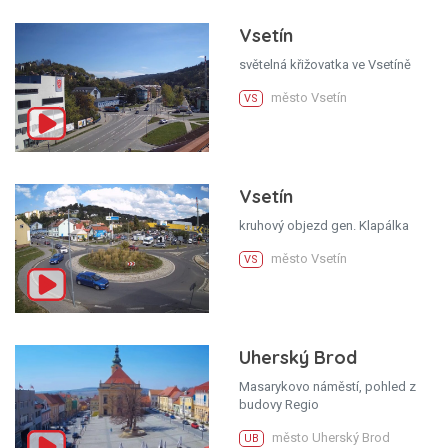
Vsetín
světelná křižovatka ve Vsetíně
město Vsetín
VS
Vsetín
kruhový objezd gen. Klapálka
město Vsetín
VS
Uherský Brod
Masarykovo náměstí, pohled z
budovy Regio
město Uherský Brod
UB