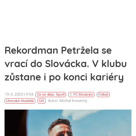
Rekordman Petržela se
vrací do Slovácka. V klubu
zůstane i po konci kariéry
19. 6. 2025 | 9:04
Co se děje
,
Sport
1. FC Slovácko
Fotbal
Autor: Michal Konečný
Uherské Hradiště
UH