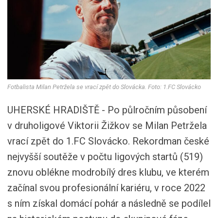
Fotbalista Milan Petržela se vrací zpět do Slovácka. Foto: 1.FC Slovácko
UHERSKÉ HRADIŠTĚ - Po půlročním působení
v druholigové Viktorii Žižkov se Milan Petržela
vrací zpět do 1.FC Slovácko. Rekordman české
nejvyšší soutěže v počtu ligových startů (519)
znovu oblékne modrobílý dres klubu, ve kterém
začínal svou profesionální kariéru, v roce 2022
s ním získal domácí pohár a následně se podílel