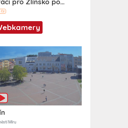
Webkamery
ín
ěstí Míru