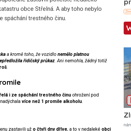
atastru obce Střelná. A aby toho nebylo
ze spáchání trestného činu.
ska
a kromě toho, že vozidlo
nemělo platnou
epředložila řidičský průkaz
. Ani nemohla, žádný totiž
roš
.
romile
elá i ze spáchání trestného činu
ohrožení pod
e nadýchala
více než 1 promile alkoholu
.
Zl
nám
enu zastavili už
o čtyři dny dříve
, a to v nedaleké
obci