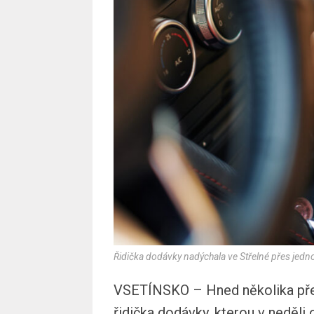
Řidička dodávky nadýchala ve Střelné přes jedno
VSETÍNSKO – Hned několika přest
řidička dodávky, kterou v neděli