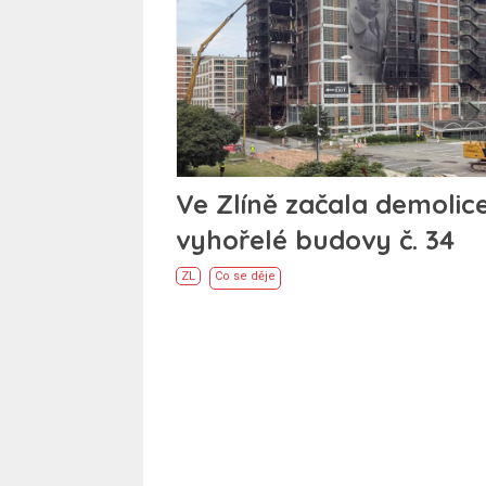
Ve Zlíně začala demolic
vyhořelé budovy č. 34
ZL
Co se děje