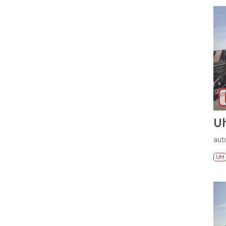
U
aut
UH