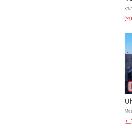
kru
VS
U
Mas
UB