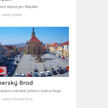
hový objezd gen. Klapálka
město Vsetín
herský Brod
arykovo náměstí, pohled z budovy Regio
město Uherský Brod