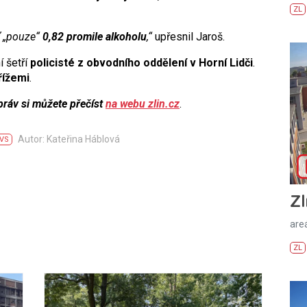
ZL
yť „pouze“
0,82 promile alkoholu
,“
upřesnil Jaroš.
 šetří
policisté z obvodního oddělení v Horní Lidči
.
řížemi
.
práv si můžete přečíst
na webu zlin.cz
.
Autor: Kateřina Háblová
VS
Zl
areá
ZL