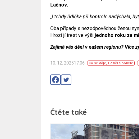
Lačnov
.
„
I tehdy řidička při kontrole nadýchala, b
Oba případy s nezodpovědnou ženou nyní
Hrozí jí trest ve výši
jednoho roku za m
Zajímá vás dění v našem regionu? Více z
10. 12. 202517:06
Co se děje
,
Hasiči a policie
Čtěte také