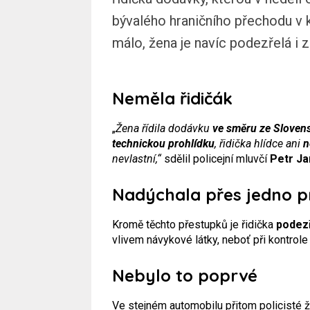
bývalého hraničního přechodu v k
málo, žena je navíc podezřelá i 
Neměla řidičák
„
Žena řídila dodávku
ve směru ze Sloven
technickou prohlídku
, řidička hlídce ani
n
nevlastní,“
sdělil policejní mluvčí
Petr Ja
Nadýchala přes jedno p
Kromě těchto přestupků je řidička
podezř
vlivem návykové látky, neboť při kontrol
Nebylo to poprvé
Ve stejném automobilu přitom policisté ž