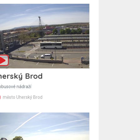
herský Brod
obusové nádraží
město Uherský Brod