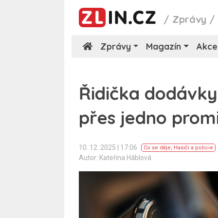
/
Zprávy
Zprávy
Magazín
Akce
Řidička dodávky
přes jedno promi
10. 12. 2025 | 17:06
Co se děje
,
Hasiči a policie
Autor: Kateřina Háblová