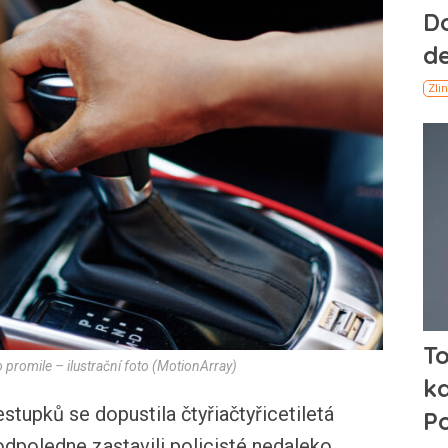
 promile – ilustrační foto (MotionArray)
upků se dopustila čtyřiačtyřicetiletá
 odpoledne zastavili policisté nedaleko