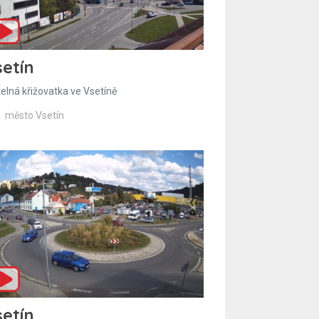
etín
telná křižovatka ve Vsetíně
město Vsetín
etín