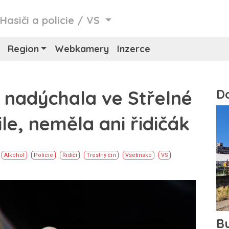
/
Hasiči a policie
/
VS
Region
Webkamery
Inzerce
 nadýchala ve Střelné
le, neměla ani řidičák
Alkohol
Policie
Řidiči
Trestný čin
Vsetínsko
VS