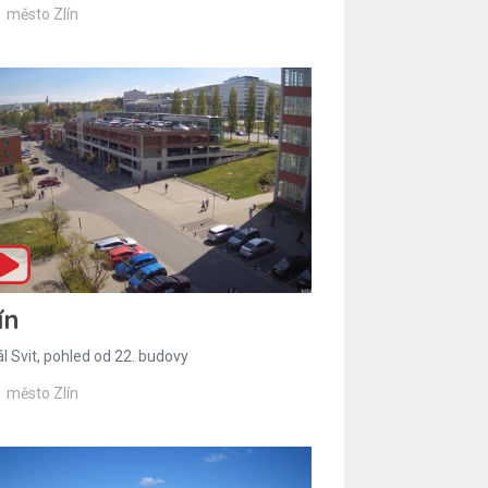
město Zlín
ín
l Svit, pohled od 22. budovy
město Zlín