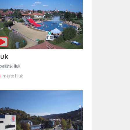
luk
paliště Hluk
město Hluk