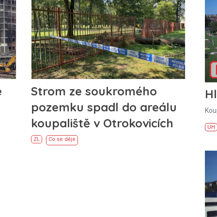
e
Strom ze soukromého
H
pozemku spadl do areálu
Kou
koupaliště v Otrokovicích
UH
ZL
Co se děje