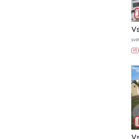
Vs
svě
VS
Vs