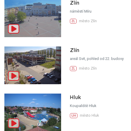
Zlín
náměstí Míru
město Zlín
ZL
Zlín
areál Svit, pohled od 22. budovy
město Zlín
ZL
Hluk
Koupaliště Hluk
město Hluk
UH