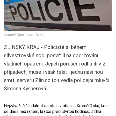
Ilustrační foto (Foto: Zlin.cz)
ZLÍNSKÝ KRAJ - Policisté si během
silvestrovské noci posvítili na dodržování
vládních opatření. Jejich porušení odhalili v 21
případech, museli však řešit i jednu násilnou
smrt, serveru Zlin.cz to uvedla policejní mluvčí
Simona Kyšnerová.
Nejzávažnější událost se stala v obci na Kroměřížsku, kde
se dnes nad ránem, krátce před čtvrtou hodinou, strhla