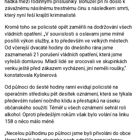
hádka mezi rodinnými příslušníky. Bohužel při ní došlo k
závažnému násilnému trestnému činu s následkem smrti,
který nyní řeší krajští kriminalisté.
Kromě toho se policisté opět zaměřili na dodržování všech
vládních opatření. „V souvislosti s oslavami jsme mírně
posílili výkon služby, a to především ve velkých městech.
Od včerejší dvacáté hodiny do dnešního rána jsme
zaznamenali 21 porušení vládních opatření, která jsme
vyřešili domluvou. Mladí lidé se srocovali ve skupinkách
venku ještě před zákazem vycházení, jiní neměli roušky,“
konstatovala Kyšnerová.
Od půlnoci do šesté hodiny ranní evidují policisté na
operačním středisku pět desítek oznámení, která se týkala
především rušení nočního klidu a přestupků na úseku
občanského soužití. Téměř u všech oznámení sehrál roli
alkohol. Oproti předešlým rokům však bylo volání na linku
158 o něco málo méně.
„Necelou půlhodinu po půlnoci jsme byli přivoláni do obce