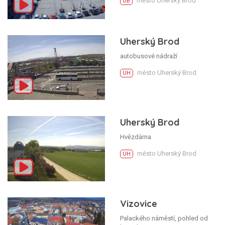
město Uherský Brod
UB
Uherský Brod
autobusové nádraží
město Uherský Brod
UH
Uherský Brod
Hvězdárna
město Uherský Brod
UH
Vizovice
Palackého náměstí, pohled od