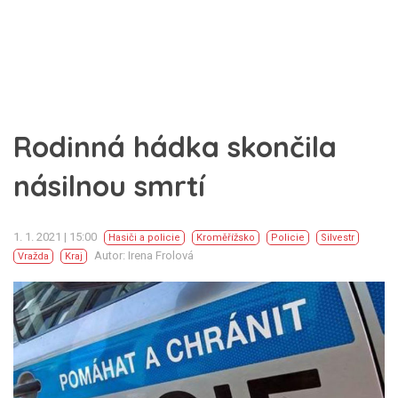
Rodinná hádka skončila
násilnou smrtí
1. 1. 2021 | 15:00
Hasiči a policie
Kroměřížsko
Policie
Silvestr
Autor: Irena Frolová
Vražda
Kraj