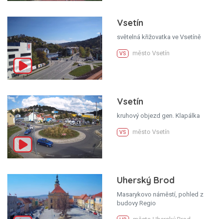
Vsetín
světelná křižovatka ve Vsetíně
město Vsetín
VS
Vsetín
kruhový objezd gen. Klapálka
město Vsetín
VS
Uherský Brod
Masarykovo náměstí, pohled z
budovy Regio