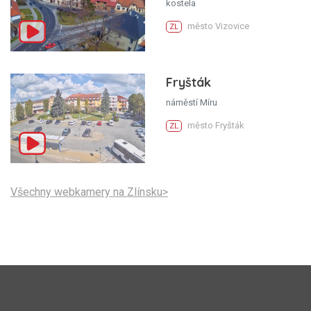
kostela
město Vizovice
ZL
Fryšták
náměstí Míru
město Fryšták
ZL
Všechny webkamery na Zlínsku>