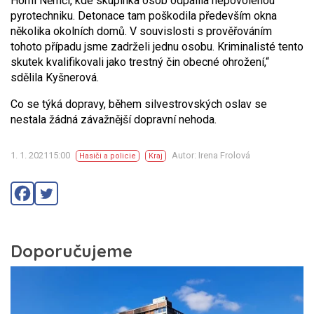
Horní Němčí, kde skupinka osob odpálila nepovolenou
pyrotechniku. Detonace tam poškodila především okna
několika okolních domů. V souvislosti s prověřováním
tohoto případu jsme zadrželi jednu osobu. Kriminalisté tento
skutek kvalifikovali jako trestný čin obecné ohrožení,“
sdělila Kyšnerová.
Co se týká dopravy, během silvestrovských oslav se
nestala žádná závažnější dopravní nehoda.
1. 1. 202115:00
Autor: Irena Frolová
Hasiči a policie
Kraj