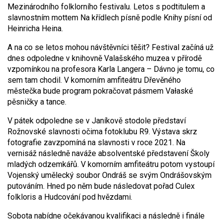
Mezinárodního folklorního festivalu. Letos s podtitulem a
slavnostním mottem Na křídlech písně podle Knihy písní od
Heinricha Heina.
A na co se letos mohou návštěvníci těšit? Festival začíná už
dnes odpoledne v knihovně Valašského muzea v přírodě
vzpomínkou na profesora Karla Langera – Dávno je tomu, co
sem tam chodil. V komorním amfiteátru Dřevěného
městečka bude program pokračovat pásmem Vałaské
pěsničky a tance.
V pátek odpoledne se v Janíkově stodole představí
Rožnovské slavnosti očima fotoklubu R9. Výstava skrz
fotografie zavzpomíná na slavnosti v roce 2021. Na
vernisáž následně naváže absolventské představení Školy
mladých odzemkářů. V komorním amfiteátru potom vystoupí
Vojenský umělecký soubor Ondráš se svým Ondrášovským
putováním. Hned po něm bude následovat pořad Culex
folkloris a Hudcování pod hvězdami.
Sobota nabídne očekávanou kvalifikaci a následně i finále