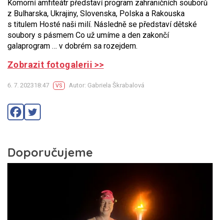
Komorní amfiteátr představí program zahraničních souborů
z Bulharska, Ukrajiny, Slovenska, Polska a Rakouska
s titulem Hosté naši milí. Následně se představí dětské
soubory s pásmem Co už umíme a den zakončí
galaprogram … v dobrém sa rozejdem.
Zobrazit fotogalerii >>
6. 7. 202318:47
Autor: Gabriela Škrabalová
VS