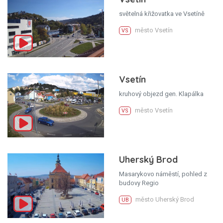
světelná křižovatka ve Vsetíně
město Vsetín
VS
Vsetín
kruhový objezd gen. Klapálka
město Vsetín
VS
Uherský Brod
Masarykovo náměstí, pohled z
budovy Regio
město Uherský Brod
UB