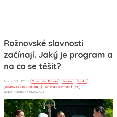
Rožnovské slavnosti
začínají. Jaký je program a
na co se těšit?
6. 7. 2023 | 12:35
Co se děje
,
Kultura
Festival
Folklor
Rožnov pod Radhoštěm
Rožnovské slavnosti
VS
Autor: Gabriela Škrabalová