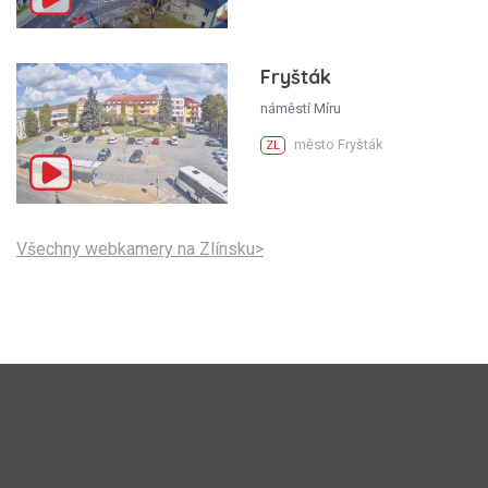
Fryšták
náměstí Míru
město Fryšták
ZL
Všechny webkamery na Zlínsku>