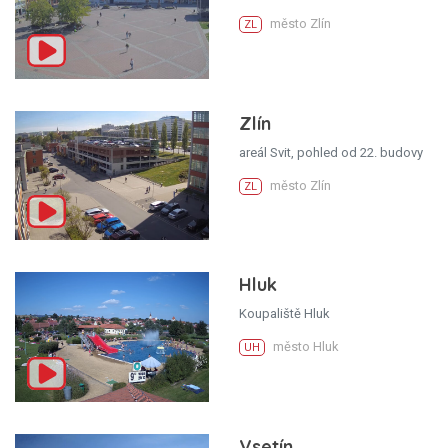
město Zlín
ZL
Zlín
areál Svit, pohled od 22. budovy
město Zlín
ZL
Hluk
Koupaliště Hluk
město Hluk
UH
Vsetín