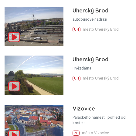
Uherský Brod
autobusové nádraží
město Uherský Brod
UH
Uherský Brod
Hvězdárna
město Uherský Brod
UH
Vizovice
Palackého náměstí, pohled od
kostela
město Vizovice
ZL