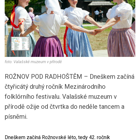
foto: Valašské muzeum v přírodě
ROŽNOV POD RADHOŠTĚM – Dneškem začíná
čtyřicátý druhý ročník Mezinárodního
folklórního festivalu. Valašské muzeum v
přírodě ožije od čtvrtka do neděle tancem a
písněmi.
Dneškem začíná Rožnovské léto, tedy 42. ročník