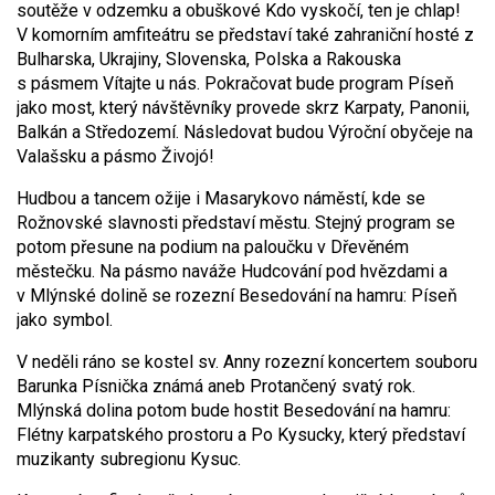
soutěže v odzemku a obuškové Kdo vyskočí, ten je chlap!
V komorním amfiteátru se představí také zahraniční hosté z
Bulharska, Ukrajiny, Slovenska, Polska a Rakouska
s pásmem Vítajte u nás. Pokračovat bude program Píseň
jako most, který návštěvníky provede skrz Karpaty, Panonii,
Balkán a Středozemí. Následovat budou Výroční obyčeje na
Valašsku a pásmo Živojó!
Hudbou a tancem ožije i Masarykovo náměstí, kde se
Rožnovské slavnosti představí městu. Stejný program se
potom přesune na podium na paloučku v Dřevěném
městečku. Na pásmo naváže Hudcování pod hvězdami a
v Mlýnské dolině se rozezní Besedování na hamru: Píseň
jako symbol.
V neděli ráno se kostel sv. Anny rozezní koncertem souboru
Barunka Písnička známá aneb Protančený svatý rok.
Mlýnská dolina potom bude hostit Besedování na hamru:
Flétny karpatského prostoru a Po Kysucky, který představí
muzikanty subregionu Kysuc.