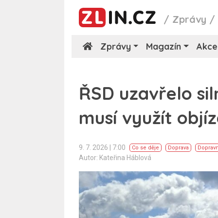
/
Zprávy
Zprávy
Magazín
Akce
ŘSD uzavřelo siln
musí využít objí
9. 7. 2026 | 7:00
Co se děje
Doprava
Doprav
Autor: Kateřina Háblová