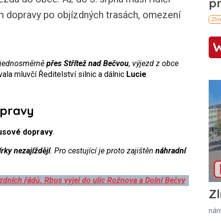
 dopravy po objízdných trasách, omezení
ý jednosměrně
přes Střítež nad Bečvou
, výjezd z obce
ala mluvčí Ředitelství silnic a dálnic
Lucie
opravy
usové dopravy
.
rky nezajíždějí
. Pro cestující je proto zajištěn
náhradní
zdních řádů. Rbus vyjel do ulic Rožnova a Dolní Bečvy
Zl
nám