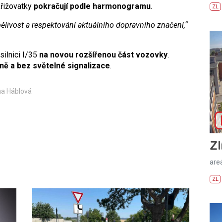
křižovatky
pokračují podle harmonogramu
.
ZL
rpělivost a respektování aktuálního dopravního značení,“
ilnici I/35
na novou rozšířenou část vozovky
.
ě a bez světelné signalizace
.
na Háblová
Zl
areá
ZL