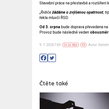
Stavební práce na přestavbě a rozšíření 
„
Řidiče
žádáme o zvýšenou opatrnost
, t
řekla mluvčí ŘSD.
Od 3. srpna
bude doprava převedena na s
Provoz bude následně veden
obousměrn
9. 7. 20267:00
Autor: Kateři
Co se děje
VS
Čtěte také