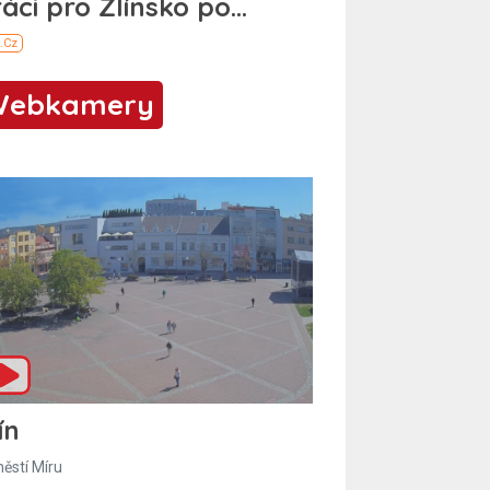
Webkamery
ín
ěstí Míru