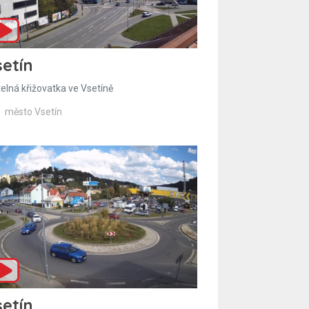
etín
telná křižovatka ve Vsetíně
město Vsetín
etín