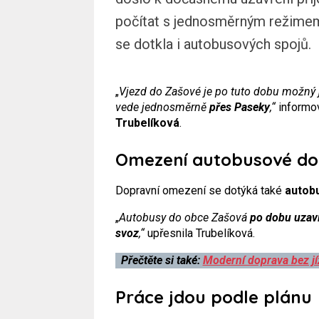
počítat s jednosměrným režimem
se dotkla i autobusových spojů.
„
Vjezd do Zašové je po tuto dobu možn
vede jednosměrně
přes Paseky
,“
informov
Trubelíková
.
Omezení autobusové d
Dopravní omezení se dotýká také
autob
„
Autobusy do obce Zašová
po dobu uzaví
svoz
,“
upřesnila Trubelíková.
Přečtěte si také:
Moderní doprava bez jí
Práce jdou podle plánu