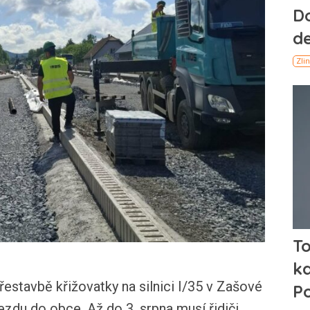
estavbě křižovatky na silnici I/35 v Zašové
zdu do obce. Až do 3. srpna musí řidiči