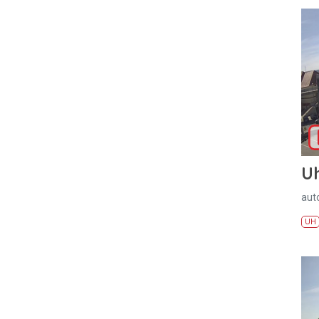
U
aut
UH