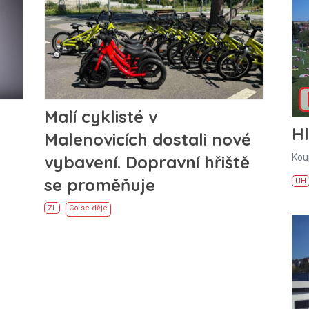
Malí cyklisté v
H
Malenovicích dostali nové
Kou
vybavení. Dopravní hřiště
se proměňuje
UH
ZL
Co se děje