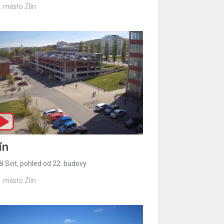
město Zlín
ín
l Svit, pohled od 22. budovy
město Zlín