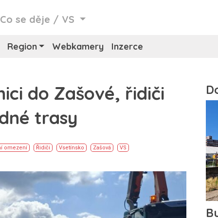
/
Co se děje
/
VS
Region
Webkamery
Inzerce
ici do Zašové, řidiči
zdné trasy
ní omezení
Řidiči
Vsetínsko
Zašová
VS