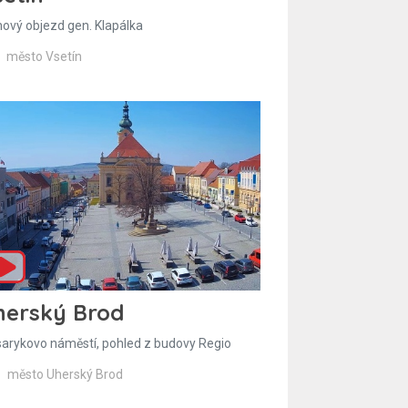
hový objezd gen. Klapálka
město Vsetín
herský Brod
arykovo náměstí, pohled z budovy Regio
město Uherský Brod