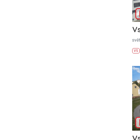
Vs
svě
VS
Vs