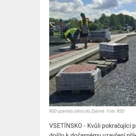
ŘSD uzavřelo silnici do Zašové. Foto: ŘSD
VSETÍNSKO - Kvůli pokračující př
došlo k dočasnému uzavření příje