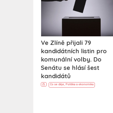
Ve Zlíně přijali 79
kandidátních listin pro
komunální volby. Do
Senátu se hlásí šest
kandidátů
ZL
Co se děje
,
Politika a ekonomika