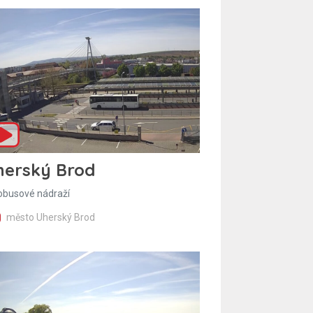
herský Brod
obusové nádraží
město Uherský Brod