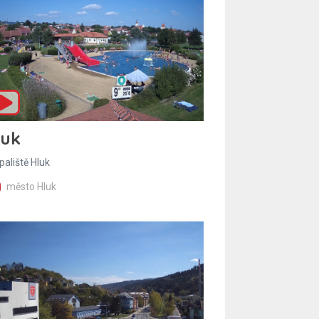
luk
paliště Hluk
město Hluk