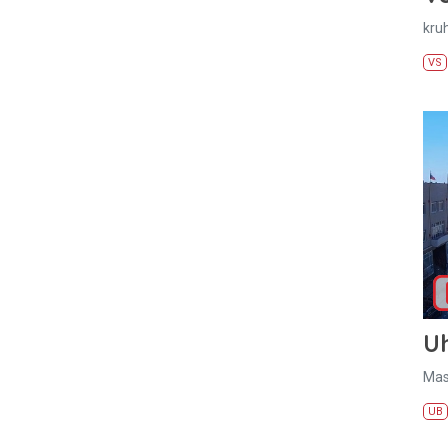
kru
VS
U
Mas
UB