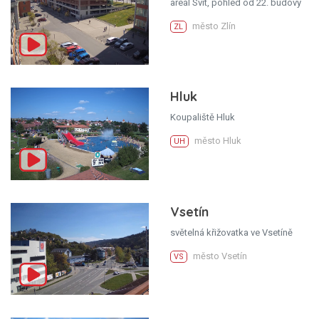
areál Svit, pohled od 22. budovy
město Zlín
ZL
Hluk
Koupaliště Hluk
město Hluk
UH
Vsetín
světelná křižovatka ve Vsetíně
město Vsetín
VS