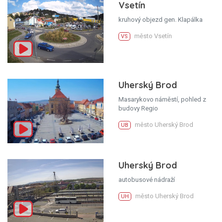
Vsetín
kruhový objezd gen. Klapálka
město Vsetín
VS
Uherský Brod
Masarykovo náměstí, pohled z
budovy Regio
město Uherský Brod
UB
Uherský Brod
autobusové nádraží
město Uherský Brod
UH