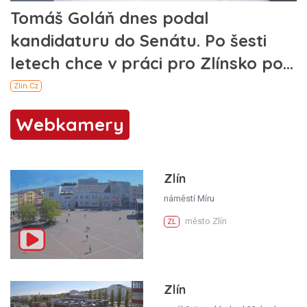
Webkamery
Zlín
náměstí Míru
město Zlín
ZL
Zlín