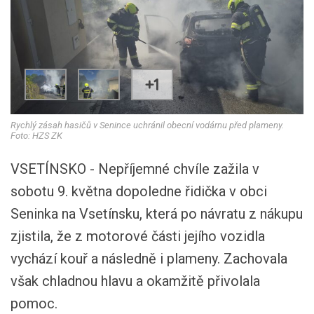
+1
Rychlý zásah hasičů v Senince uchránil obecní vodárnu před plameny.
Foto: HZS ZK
VSETÍNSKO - Nepříjemné chvíle zažila v
sobotu 9. května dopoledne řidička v obci
Seninka na Vsetínsku, která po návratu z nákupu
zjistila, že z motorové části jejího vozidla
vychází kouř a následně i plameny. Zachovala
však chladnou hlavu a okamžitě přivolala
pomoc.