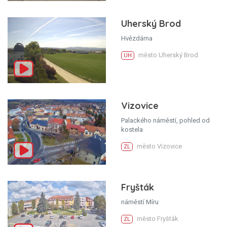
Uherský Brod
Hvězdárna
město Uherský Brod
UH
Vizovice
Palackého náměstí, pohled od
kostela
město Vizovice
ZL
Fryšták
náměstí Míru
město Fryšták
ZL