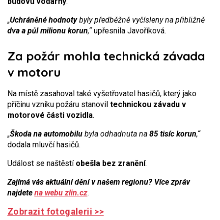
budovu vodárny
.
„
Uchráněné hodnoty
byly předběžně vyčísleny na přibližně
dva a půl milionu korun
,“
upřesnila Javoříková.
Za požár mohla technická závada
v motoru
Na místě zasahoval také vyšetřovatel hasičů, který jako
příčinu vzniku požáru stanovil
technickou závadu v
motorové části vozidla
.
„
Škoda na automobilu
byla odhadnuta na
85 tisíc korun
,“
dodala mluvčí hasičů.
Událost se naštěstí
obešla bez zranění
.
Zajímá vás aktuální dění v našem regionu? Více zpráv
najdete
na webu zlin.cz
.
Zobrazit fotogalerii >>