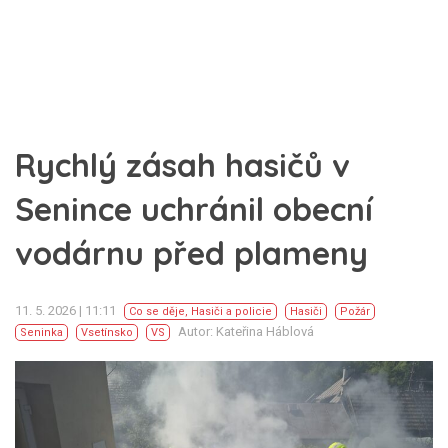
Rychlý zásah hasičů v
Senince uchránil obecní
vodárnu před plameny
11. 5. 2026 | 11:11
Co se děje
,
Hasiči a policie
Hasiči
Požár
Autor: Kateřina Háblová
Seninka
Vsetínsko
VS