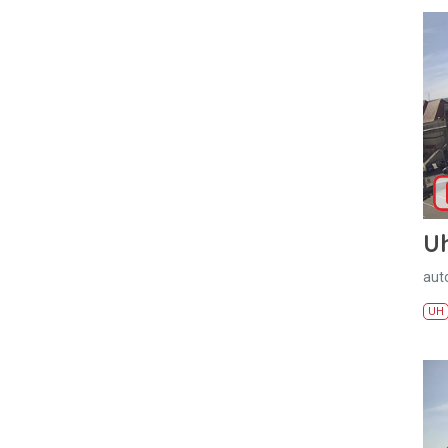
U
aut
UH