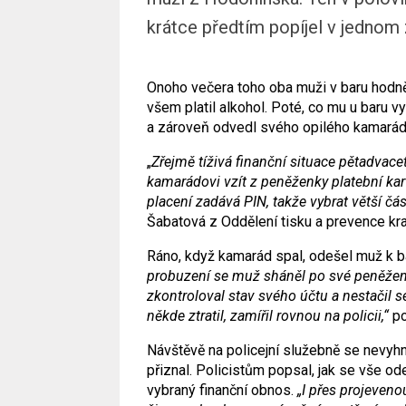
krátce předtím popíjel v jednom
Onoho večera toho oba muži v baru hodně 
všem platil alkohol. Poté, co mu u baru v
a zároveň odvedl svého opilého kamará
„
Zřejmě tíživá finanční situace pětadvac
kamarádovi vzít z peněženky platební kartu
placení zadává PIN, takže vybrat větší čá
Šabatová z Oddělení tisku a prevence kra
Ráno, když kamarád spal, odešel muž k ba
probuzení se muž sháněl po své peněžence
zkontroloval stav svého účtu a nestačil se 
někde ztratil, zamířil rovnou na policii,“
po
Návštěvě na policejní služebně se nevyh
přiznal. Policistům popsal, jak se vše od
vybraný finanční obnos.
„I přes projeveno