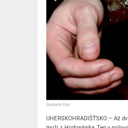
Ilustrační foto
UHERSKOHRADIŠŤSKO – Až dva r
muži z Hodonínska. Ten v polovi