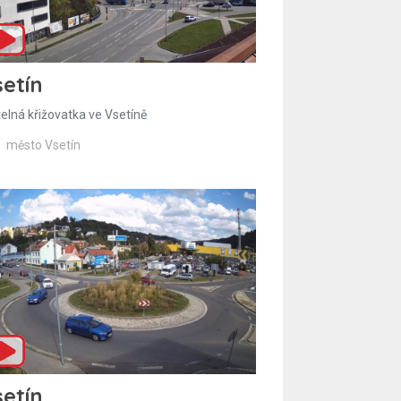
etín
telná křižovatka ve Vsetíně
město Vsetín
etín