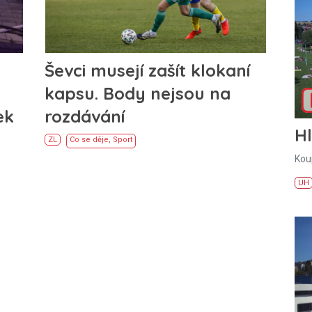
Ševci musejí zašít klokaní
kapsu. Body nejsou na
ek
rozdávání
H
ZL
Co se děje
,
Sport
Kou
UH