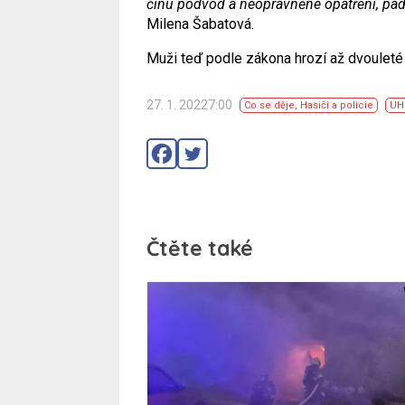
činu podvod a neoprávněné opatření, pad
Milena Šabatová.
Muži teď podle zákona hrozí až dvouleté
27. 1. 20227:00
Co se děje
,
Hasiči a policie
UH
Čtěte také