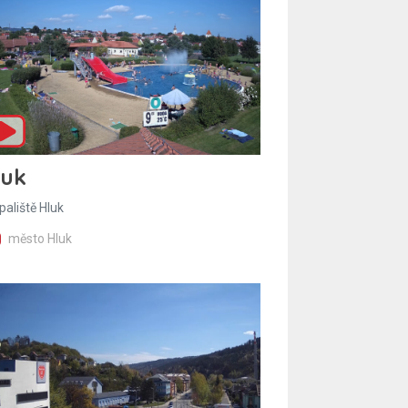
luk
paliště Hluk
město Hluk