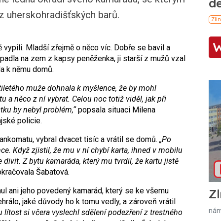
 z uherskohradišťských barů.
vypili. Mladší zřejmě o něco víc. Dobře se bavil a
ypadla na zem z kapsy peněženka, ji starší z mužů vzal
da k němu domů.
etiletého muže dohnala k myšlence, že by mohl
 a něco z ní vybrat. Celou noc totiž viděl, jak při
stku by nebyl problém,“
popsala situaci Milena
jské policie.
nkomatu, vybral dvacet tisíc a vrátil se domů.
„Po
. Když zjistil, že mu v ní chybí karta, ihned v mobilu
divit. Z bytu kamaráda, který mu tvrdil, že kartu jistě
kračovala Šabatová.
nul ani jeho povedený kamarád, který se ke všemu
Zl
ehrálo, jaké důvody ho k tomu vedly, a zároveň vrátil
nám
u lítost si včera vyslechl sdělení podezření z trestného