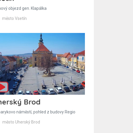
hový objezd gen. Klapálka
město Vsetín
herský Brod
arykovo náměstí, pohled z budovy Regio
město Uherský Brod