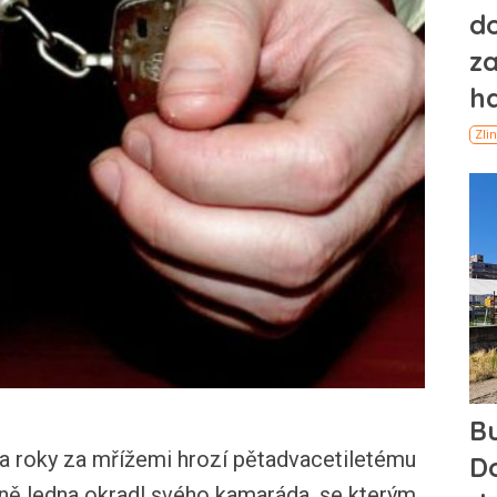
oky za mřížemi hrozí pětadvacetiletému
ně ledna okradl svého kamaráda, se kterým