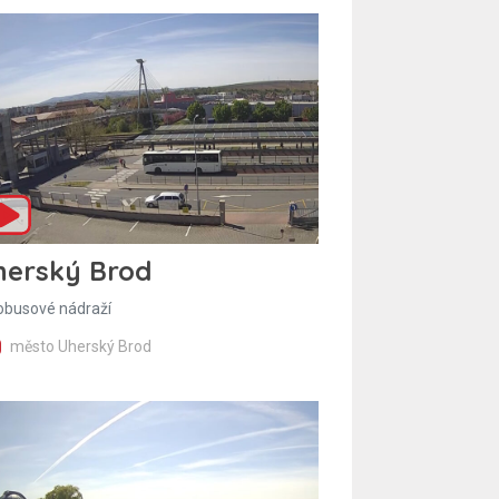
herský Brod
obusové nádraží
město Uherský Brod