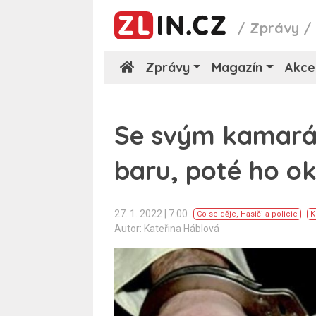
/
Zprávy
Zprávy
Magazín
Akce
Se svým kamarád
baru, poté ho ok
27. 1. 2022 | 7:00
Co se děje
,
Hasiči a policie
K
Autor: Kateřina Háblová