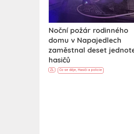
Noční požár rodinného
domu v Napajedlech
zaměstnal deset jednot
hasičů
ZL
Co se děje
,
Hasiči a policie