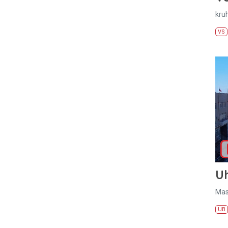
kru
VS
U
Mas
UB