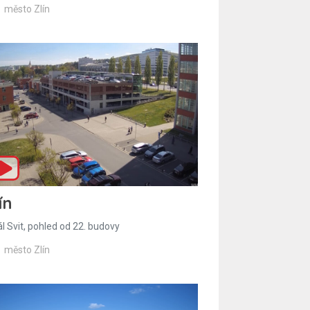
město Zlín
ín
l Svit, pohled od 22. budovy
město Zlín