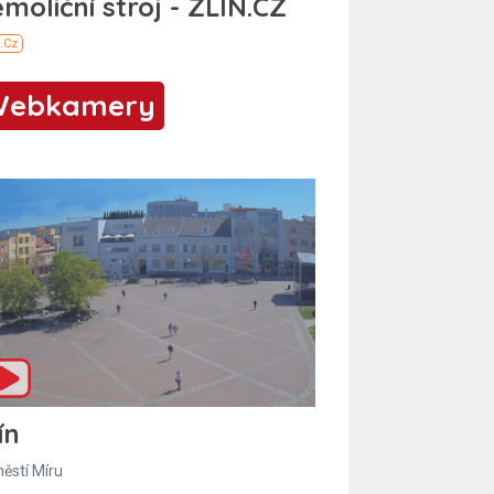
Webkamery
ín
ěstí Míru