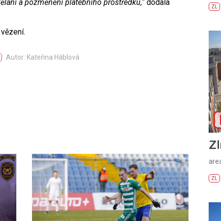
ělání a pozměnění platebního prostředku,“
dodala
ZL
 vězení.
Autor: Kateřina Háblová
Zl
areá
ZL