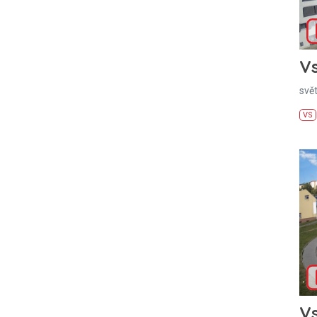
Vs
svě
VS
Vs