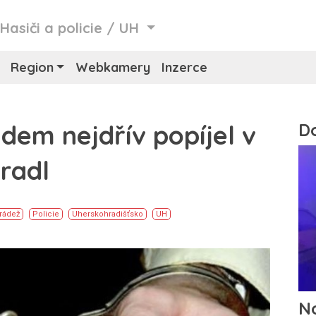
/
Hasiči a policie
/
UH
Region
Webkamery
Inzerce
em nejdřív popíjel v
radl
rádež
Policie
Uherskohradišťsko
UH