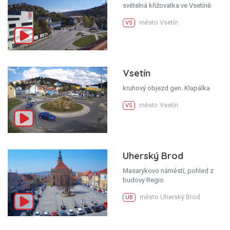
světelná křižovatka ve Vsetíně
město Vsetín
VS
Vsetín
kruhový objezd gen. Klapálka
město Vsetín
VS
Uherský Brod
Masarykovo náměstí, pohled z
budovy Regio
město Uherský Brod
UB