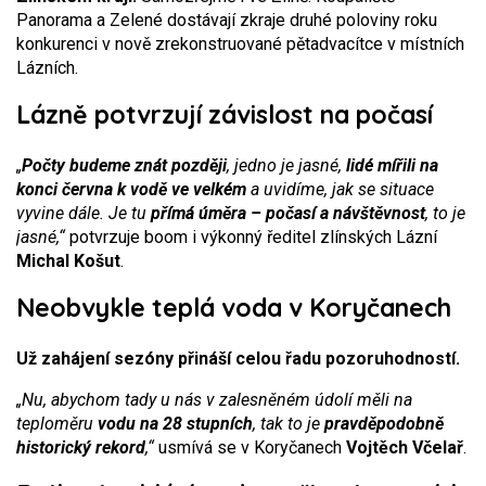
Panorama a Zelené dostávají zkraje druhé poloviny roku
konkurenci v nově zrekonstruované pětadvacítce v místních
Lázních.
Lázně potvrzují závislost na počasí
„
Počty budeme znát později
, jedno je jasné,
lidé mířili na
konci června k vodě ve velkém
a uvidíme, jak se situace
vyvine dále. Je tu
přímá úměra – počasí a návštěvnost
, to je
jasné,“
potvrzuje boom i výkonný ředitel zlínských Lázní
Michal Košut
.
Neobvykle teplá voda v Koryčanech
Už zahájení sezóny přináší celou řadu pozoruhodností.
„Nu, abychom tady u nás v zalesněném údolí měli na
teploměru
vodu na 28 stupních
, tak to je
pravděpodobně
historický rekord
,“
usmívá se v Koryčanech
Vojtěch Včelař
.