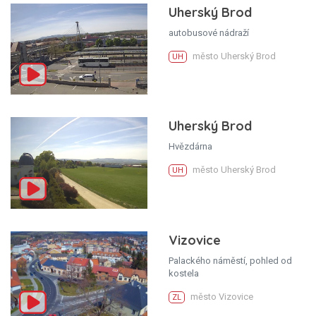
Uherský Brod
autobusové nádraží
město Uherský Brod
UH
Uherský Brod
Hvězdárna
město Uherský Brod
UH
Vizovice
Palackého náměstí, pohled od
kostela
město Vizovice
ZL