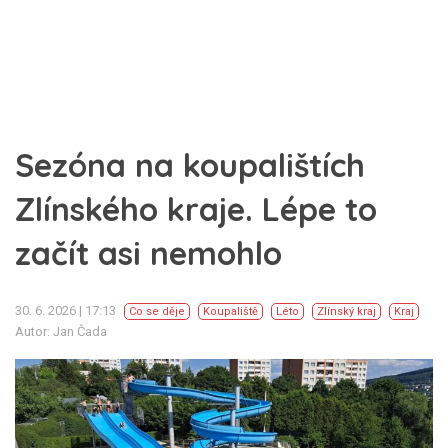
Sezóna na koupalištích
Zlínského kraje. Lépe to
začít asi nemohlo
30. 6. 2026 | 17:13
Co se děje
Koupaliště
Léto
Zlínský kraj
Kraj
Autor: Jan Čada