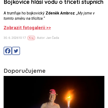
Bojkovice hlásí vodu o třiceti stupních
A trumfuje ho bojkovický
Zdeněk Ambroz
:
„My jsme v
tomto směru na třicítce.“
Zobrazit fotogalerii >>
30. 6. 202610:17
Autor: Jan Čada
Kraj