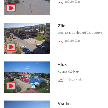
město Zlín
ZL
Zlín
areál Svit, pohled od 22. budovy
město Zlín
ZL
Hluk
Koupaliště Hluk
město Hluk
UH
Vsetín