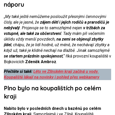
náporu
„My také ještě nemůžeme posloužit přesnými červnovými
čísly, ale je jasné, že
zájem dětí i jejich rodičů a prarodičů je
nebývalý
. Projevuje se to samozřejmě nejen
v tržbách za
vstupné, ale také za občerstvení
. Tady mám při večerním
úklidu vždy menší povzdech,
na zemi se objevují zbytky
jídel
, chápu, že je lidí hodně, už méně, že nechávají zbytky a
když už, také je klidně nechají na dlažbě. Jinak samozřejmě
se startem prázdnin spokojenost
,“
říká provozní koupaliště v
Bojkovicích
Zdeněk Ambroz
.
Přečtěte si také:
Léto ve Zlínském kraji začíná u vody.
Koupaliště lákají na novinky i pohled přes webkamery
Plno bylo na koupalištích po celém
kraji
Nabito bylo v posledních dnech u bazénů po celém
Zlínském kraji.
Samozřejmě i ve Zlíně. Koupaliště