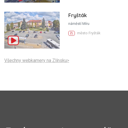
Fryšták
náměstí Míru
město Fryšták
ZL
Všechny webkamery na Zlínsku>