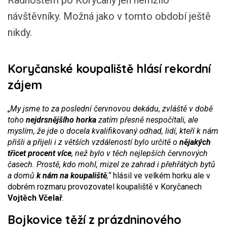
Radhoštěm po Koryčany jen hemžilo
návštěvníky. Možná jako v tomto období ještě
nikdy.
Koryčanské koupaliště hlásí rekordní
zájem
„My jsme to za poslední červnovou dekádu, zvláště v době
toho
nejdrsnějšího horka
zatím přesně nespočítali, ale
myslím, že jde o docela kvalifikovaný odhad, lidí, kteří k nám
přišli a přijeli i z větších vzdáleností bylo určitě o
nějakých
třicet procent více
, než bylo v těch nejlepších červnových
časech. Prostě, kdo mohl, mizel ze zahrad i přehřátých bytů
a domů
k nám na koupaliště
,“
hlásil ve velkém horku ale v
dobrém rozmaru provozovatel koupaliště v Koryčanech
Vojtěch Včelař
.
Bojkovice těží z prázdninového