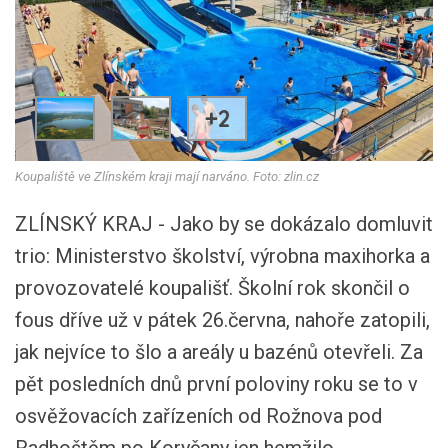
+2
Koupaliště ve Zlínském kraji mají narváno. Foto: zlin.cz
ZLÍNSKÝ KRAJ - Jako by se dokázalo domluvit
trio: Ministerstvo školství, výrobna maxihorka a
provozovatelé koupališť. Školní rok skončil o
fous dříve už v pátek 26.června, nahoře zatopili,
jak nejvíce to šlo a areály u bazénů otevřeli. Za
pět posledních dnů první poloviny roku se to v
osvěžovacích zařízeních od Rožnova pod