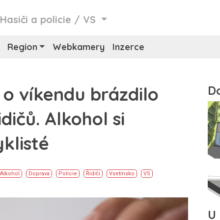
/
Hasiči a policie
/
VS
Region
Webkamery
Inzerce
a o víkendu brázdilo
dičů. Alkohol si
klisté
Alkohol
Doprava
Policie
Řidiči
Vsetínsko
VS