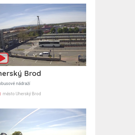
herský Brod
obusové nádraží
město Uherský Brod