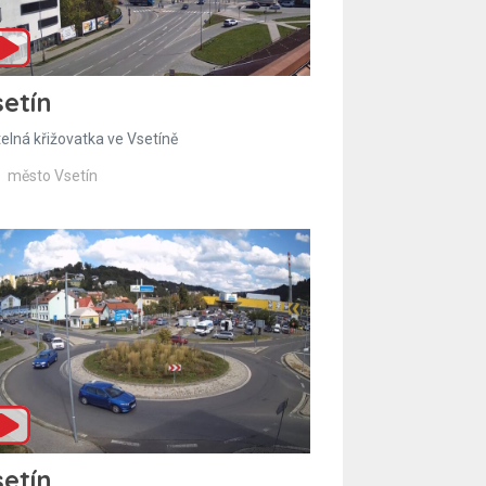
etín
telná křižovatka ve Vsetíně
město Vsetín
etín