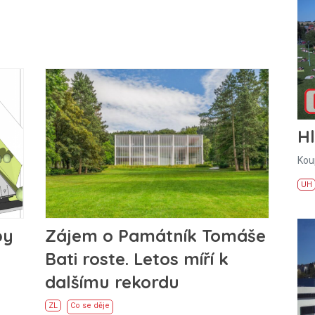
H
Kou
UH
Zájem o Památník Tomáše
by
Bati roste. Letos míří k
dalšímu rekordu
ZL
Co se děje