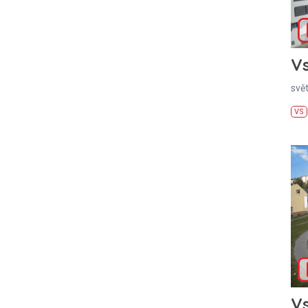
Vs
svě
VS
Vs