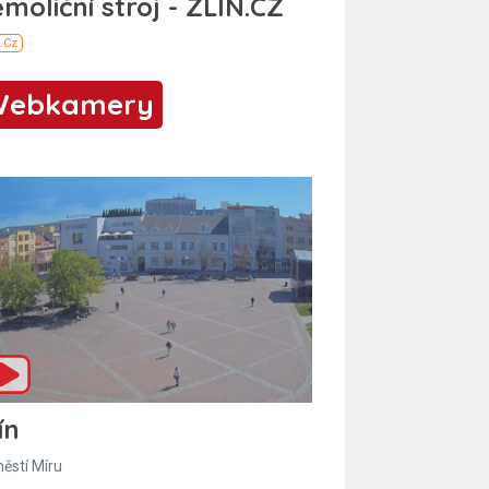
Webkamery
ín
ěstí Míru