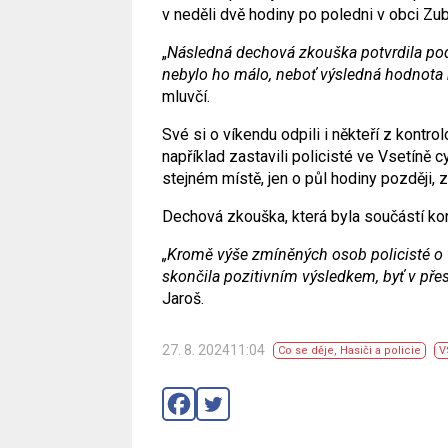
v neděli dvě hodiny po poledni v obci Zub
„
Následná dechová zkouška potvrdila pod
nebylo ho málo, neboť výsledná hodnota m
mluvčí.
Své si o víkendu odpili i někteří z kontr
například zastavili policisté ve Vsetíně 
stejném místě, jen o půl hodiny později, z
Dechová zkouška, která byla součástí kon
„Kromě výše zmíněných osob policisté o ví
skončila pozitivním výsledkem, byť v pře
Jaroš.
27. 8. 202411:04
Co se děje
,
Hasiči a policie
V