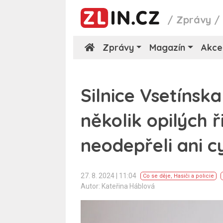
/
Zprávy
Zprávy
Magazín
Akce
Silnice Vsetínsk
několik opilých ři
neodepřeli ani cy
27. 8. 2024 | 11:04
Co se děje
,
Hasiči a policie
Autor: Kateřina Háblová