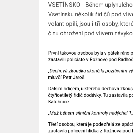
VSETÍNSKO - Během uplynulého ví
Vsetínsku několik řidičů pod vliv
volant opilí, jsou i tři osoby, kt
činu ohrožení pod vlivem návykov
První takovou osobou byla v pátek ráno pě
zastavili policisté v Rožnově pod Radho
„
Dechová zkouška skončila pozitivním vý
mluvčí Petr Jaroš.
Dalším řidičem, u kterého dechová zkouš
čtyřicetiletý řidič dodávky. Tu zastavila 
Kateřinice.
„
Muž během silniční kontroly nadýchal 1,
Třetí osobou, která je podezřelá ze spáchá
zastavila policejní hlídka z Rožnova pod