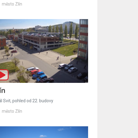
město Zlín
ín
l Svit, pohled od 22. budovy
město Zlín