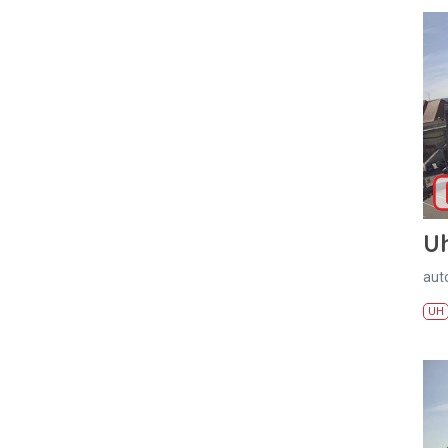
U
aut
UH