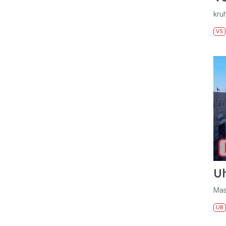
kru
VS
U
Mas
UB