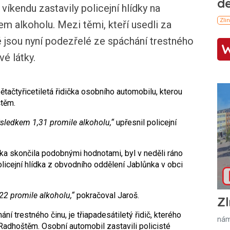
kendu zastavily policejní hlídky na
em alkoholu. Mezi těmi, kteří usedli za
eré jsou nyní podezřelé ze spáchání trestného
é látky.
tačtyřicetiletá řidička osobního automobilu, kterou
štěm.
sledkem 1,31 promile alkoholu,“
upřesnil policejní
ka skončila podobnými hodnotami, byl v neděli ráno
policejní hlídka z obvodního oddělení Jablůnka v obci
22 promile alkoholu,“
pokračoval Jaroš.
Zl
ní trestného činu, je třiapadesátiletý řidič, kterého
nám
 Radhoštěm. Osobní automobil zastavili policisté