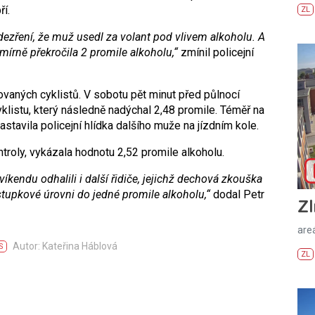
ří.
ZL
ezření, že muž usedl za volant pod vlivem alkoholu. A
írně překročila 2 promile alkoholu,“
zmínil policejní
olovaných cyklistů. V sobotu pět minut před půlnocí
cyklistu, který následně nadýchal 2,48 promile. Téměř na
astavila policejní hlídka dalšího muže na jízdním kole.
troly, vykázala hodnotu 2,52 promile alkoholu.
kendu odhalili i další řidiče, jejichž dechová zkouška
stupkové úrovni do jedné promile alkoholu,“
dodal Petr
Zl
areá
Autor: Kateřina Háblová
S
ZL