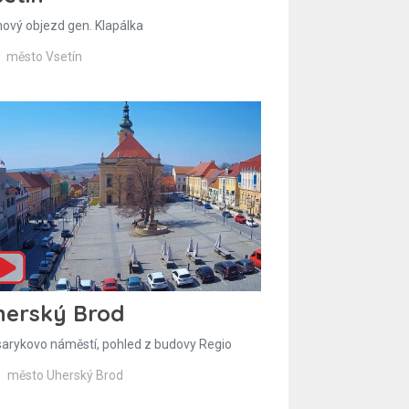
hový objezd gen. Klapálka
město Vsetín
herský Brod
arykovo náměstí, pohled z budovy Regio
město Uherský Brod