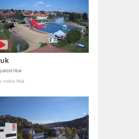
luk
paliště Hluk
město Hluk