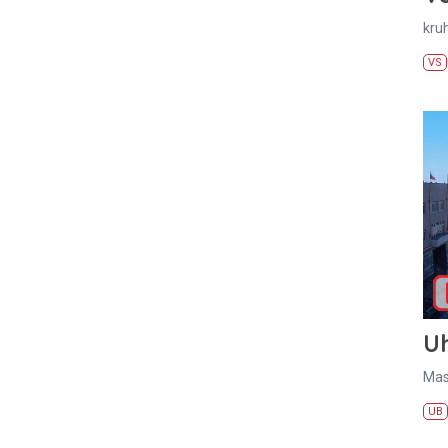
kru
VS
U
Mas
UB