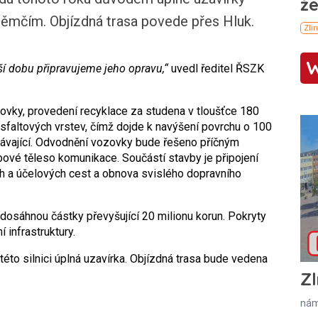
ěmčím. Objízdná trasa povede přes Hluk.
lší dobu připravujeme jeho opravu,“
uvedl ředitel ŘSZK
zovky, provedení recyklace za studena v tloušťce 180
faltových vrstev, čímž dojde k navýšení povrchu o 100
távající. Odvodnění vozovky bude řešeno příčným
vé těleso komunikace. Součástí stavby je připojení
ch a účelových cest a obnova svislého dopravního
 dosáhnou částky převyšující 20 milionu korun. Pokryty
 infrastruktury.
 této silnici úplná uzavírka. Objízdná trasa bude vedena
Zl
nám