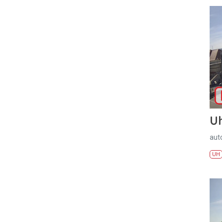
U
aut
UH