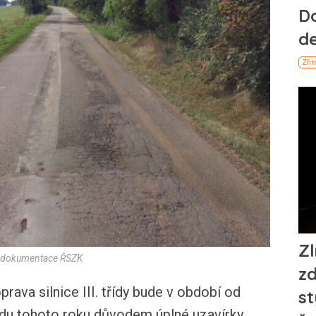
: dokumentace ŘSZK
ava silnice III. třídy bude v období od
padu tohoto roku důvodem úplné uzavírky