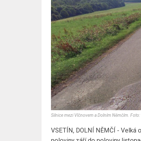
Silnice mezi Vlčnovem a Dolním Němčím. Foto
VSETÍN, DOLNÍ NĚMČÍ - Velká opr
poloviny září do poloviny listo