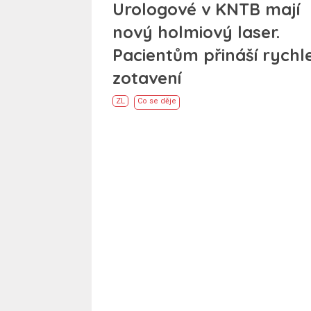
Urologové v KNTB mají
nový holmiový laser.
Pacientům přináší rychle
zotavení
ZL
Co se děje