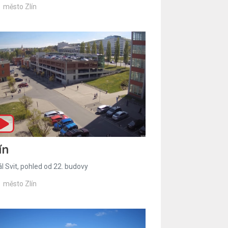
město Zlín
ín
l Svit, pohled od 22. budovy
město Zlín