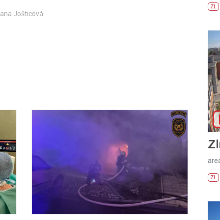
ZL
zana Jošticová
Zl
areá
ZL