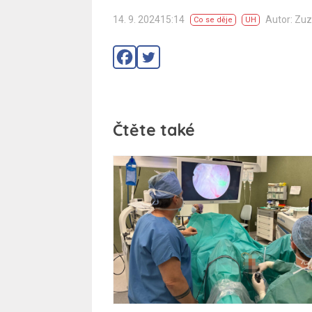
14. 9. 202415:14
Autor: Zu
Co se děje
UH
Čtěte také