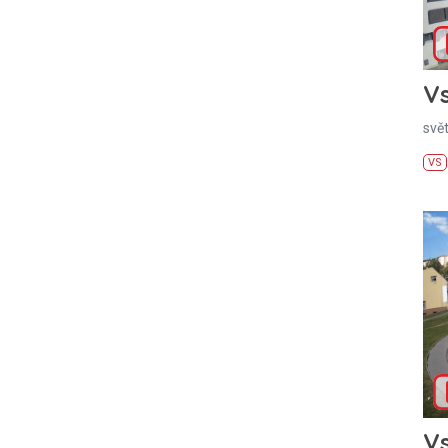
Vs
svě
VS
Vs