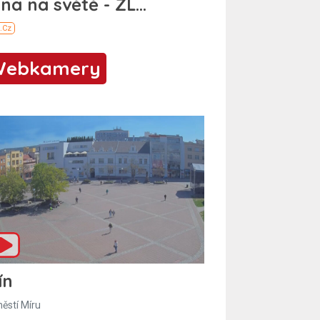
Webkamery
ín
ěstí Míru