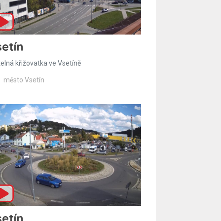
etín
telná křižovatka ve Vsetíně
město Vsetín
etín