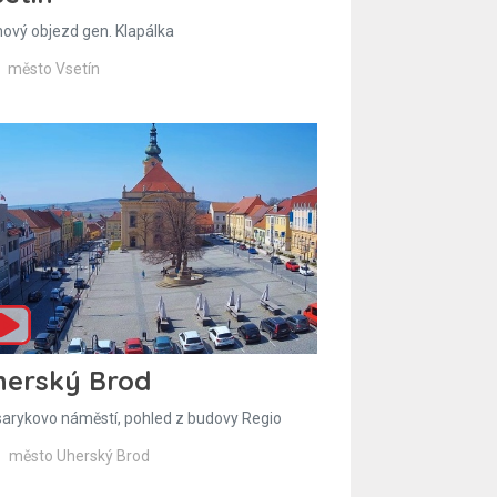
hový objezd gen. Klapálka
město Vsetín
herský Brod
arykovo náměstí, pohled z budovy Regio
město Uherský Brod