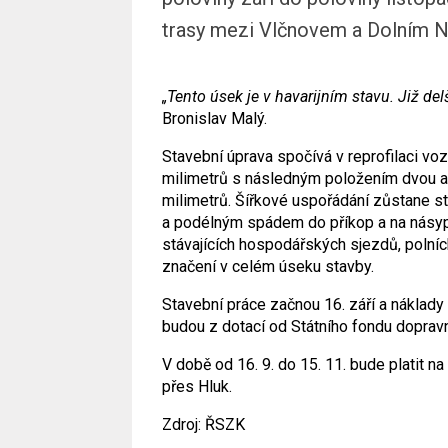
trasy mezi Vlčnovem a Dolním N
„Tento úsek je v havarijním stavu. Již de
Bronislav Malý.
Stavební úprava spočívá v reprofilaci vo
milimetrů s následným položením dvou as
milimetrů. Šířkové uspořádání zůstane s
a podélným spádem do příkop a na násypo
stávajících hospodářských sjezdů, polní
značení v celém úseku stavby.
Stavební práce začnou 16. září a náklady
budou z dotací od Státního fondu dopravní
V době od 16. 9. do 15. 11. bude platit na
přes Hluk.
Zdroj: ŘSZK