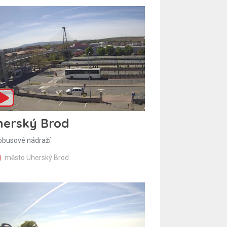
herský Brod
obusové nádraží
město Uherský Brod