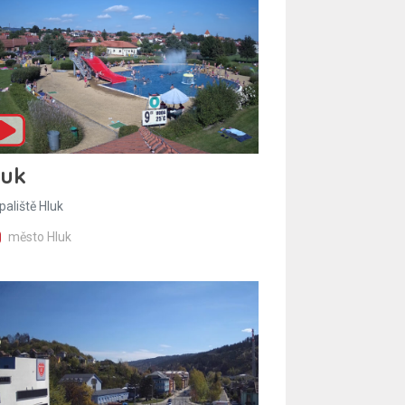
luk
paliště Hluk
město Hluk