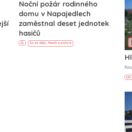
Noční požár rodinného
domu v Napajedlech
jší
zaměstnal deset jednotek
hasičů
ZL
Co se děje
,
Hasiči a policie
H
Kou
UH