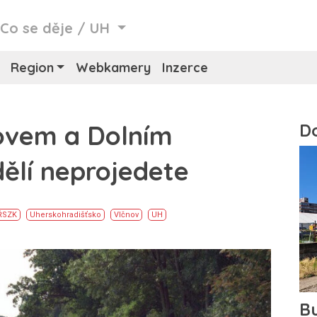
/
Co se děje
/
UH
Region
Webkamery
Inzerce
novem a Dolním
ělí neprojedete
ŘSZK
Uherskohradišťsko
Vlčnov
UH