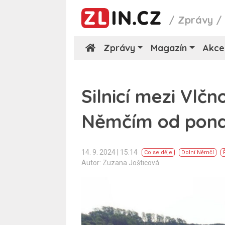
/
Zprávy
Zprávy
Magazín
Akce
Silnicí mezi Vlč
Němčím od pond
14. 9. 2024 | 15:14
Co se děje
Dolní Němčí
Autor: Zuzana Jošticová