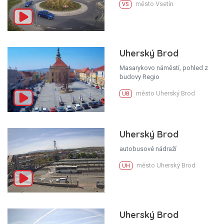
město Vsetín
VS
Uherský Brod
Masarykovo náměstí, pohled z
budovy Regio
město Uherský Brod
UB
Uherský Brod
autobusové nádraží
město Uherský Brod
UH
Uherský Brod