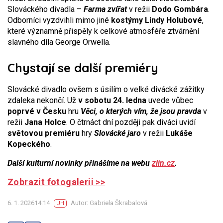
Slováckého divadla –
Farma zvířat
v režii
Dodo Gombára
.
Odborníci vyzdvihli mimo jiné
kostýmy Lindy Holubové
,
které významně přispěly k celkové atmosféře ztvárnění
slavného díla George Orwella.
Chystají se další premiéry
Slovácké divadlo ovšem s úsilím o velké divácké zážitky
zdaleka nekončí. Už
v sobotu 24. ledna
uvede vůbec
poprvé v Česku
hru
Věci, o kterých vím, že jsou pravda
v
režii
Jana Holce
. O čtrnáct dní později pak diváci uvidí
světovou premiéru
hry
Slovácké jaro
v režii
Lukáše
Kopeckého
.
Další kulturní novinky přinášíme na webu
zlin.cz
.
Zobrazit fotogalerii >>
6. 1. 202614:14
Autor: Gabriela Škrabalová
UH