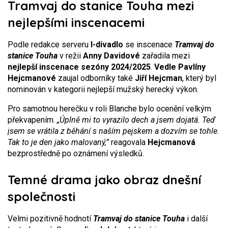
Tramvaj do stanice Touha mezi
nejlepšími inscenacemi
Podle redakce serveru
I-divadlo
se inscenace
Tramvaj do
stanice Touha
v režii
Anny Davidové
zařadila mezi
nejlepší inscenace sezóny 2024/2025
.
Vedle Pavlíny
Hejcmanové
zaujal odborníky také
Jiří Hejcman
, který byl
nominován v kategorii nejlepší mužský herecký výkon.
Pro samotnou herečku v roli Blanche bylo ocenění velkým
překvapením.
„Úplně mi to vyrazilo dech a jsem dojatá. Teď
jsem se vrátila z běhání s naším pejskem a dozvím se tohle.
Tak to je den jako malovaný,”
reagovala
Hejcmanová
bezprostředně po oznámení výsledků.
Temné drama jako obraz dnešní
společnosti
Velmi pozitivně hodnotí
Tramvaj do stanice Touha
i další