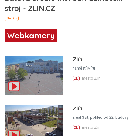
Webkamery
Zlín
náměstí Míru
město Zlín
ZL
Zlín
areál Svit, pohled od 22. budovy
město Zlín
ZL