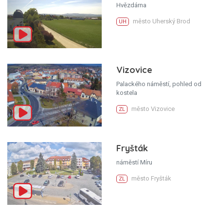
Hvězdárna
město Uherský Brod
UH
Vizovice
Palackého náměstí, pohled od
kostela
město Vizovice
ZL
Fryšták
náměstí Míru
město Fryšták
ZL