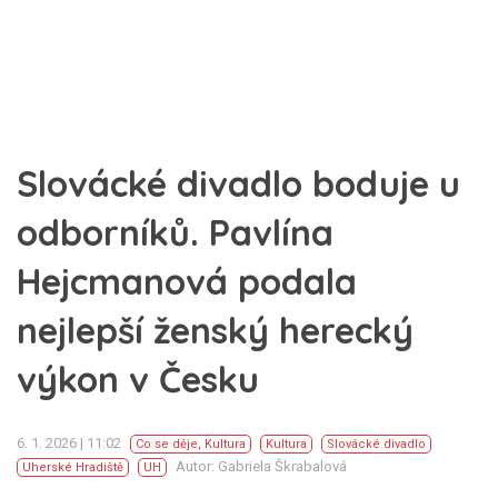
Slovácké divadlo boduje u
odborníků. Pavlína
Hejcmanová podala
nejlepší ženský herecký
výkon v Česku
6. 1. 2026 | 11:02
Co se děje
,
Kultura
Kultura
Slovácké divadlo
Autor: Gabriela Škrabalová
Uherské Hradiště
UH