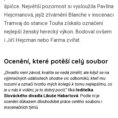
špičce. Největší pozornost si vysloužila Pavlína
Hejcmanová, jejíž ztvárnění Blanche v inscenaci
Tramvaj do stanice Touha získalo označení
nejlepší ženský herecký výkon. Bodoval ovšem
i Jiří Hejcman nebo Farma zvířat.
Ocenění, které potěší celý soubor
„Divadlo není závod, kvalita se nedá změřit, ale když se na
výjimečných událostech shodne víc odborníků, kteří mu
rozumí a označí tvorbu mých kolegů k tomu nejlepšímu, co
je u nás k vidění, je to dobrý pocit,”
říká
ředitelka
Slováckého divadla Libuše Habartová
. Podle ní je
ocenění důkazem dlouhodobé práce celého souboru i
inscenačních týmů.