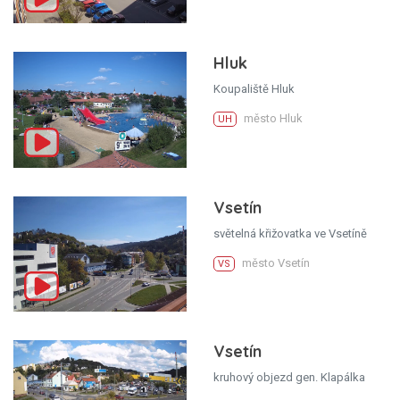
Hluk
Koupaliště Hluk
město Hluk
UH
Vsetín
světelná křižovatka ve Vsetíně
město Vsetín
VS
Vsetín
kruhový objezd gen. Klapálka