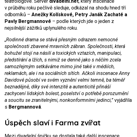
teatrologové. Server
divadelní.net
, který inscenace
v průběhu roku pečlivě sleduje, odkázal na shodu hned tří
odborníků –
Anežky Kolískové, Petry Janák Zachaté a
Pavly Bergmannové
– podle kterých jde o jeden z
nejsilnější zážitků uplynulého roku.
„Rodinn
é
drama se stává přesným odrazem nemocn
é
společnosti zbaven
é
mravní
ch z
á
bran. Spole
čnosti, která
bohužel stojí
na n
ásilí a toxických vztazích, manipulaci,
předstírání a lžích, s nimiž se denně jako s něčím zcela
samozřejmým setkáváme mimo jin
é
tak
é
v m
é
diích,
reklamách, ale i
na soci
ální
ch s
ítích. Ačkoli inscenace Anny
Davidov
é
pů
sob
í ve sv
é
m vyznění velmi temně, ba t
é
měř
beznadě
jn
ě, díky sv
é
intenzit
ě a
autenticit
ě přináší
zachycení lidských bolest, poselství o potřebě porozumění
a soucitu se zranitelný
mi, nonkonformn
ími jedinci,”
vyjádřila
s
Bergmannová
.
Úspěch slaví i Farma zvířat
Mezi divadelní špičku se dostala také další inscenace