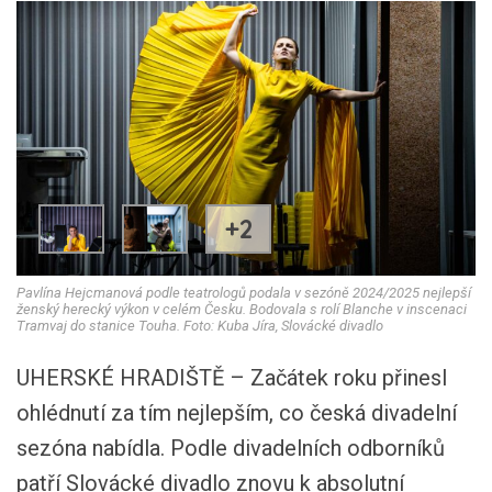
+2
Pavlína Hejcmanová podle teatrologů podala v sezóně 2024/2025 nejlepší
ženský herecký výkon v celém Česku. Bodovala s rolí Blanche v inscenaci
Tramvaj do stanice Touha. Foto: Kuba Jíra, Slovácké divadlo
UHERSKÉ HRADIŠTĚ – Začátek roku přinesl
ohlédnutí za tím nejlepším, co česká divadelní
sezóna nabídla. Podle divadelních odborníků
patří Slovácké divadlo znovu k absolutní