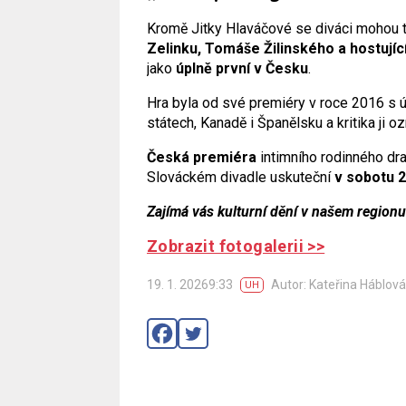
Kromě Jitky Hlaváčové se diváci mohou t
Zelinku, Tomáše Žilinského a hostujíc
jako
úplně první v Česku
.
Hra byla od své premiéry v roce 2016 s 
státech, Kanadě i Španělsku a kritika ji o
Česká premiéra
intimního rodinného d
Slováckém divadle uskuteční
v sobotu 2
Zajímá vás kulturní dění v našem region
Zobrazit fotogalerii >>
19. 1. 20269:33
Autor: Kateřina Háblová
UH