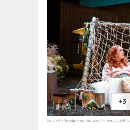
+3
Slovácké divadlo v sobotu uvede novou hru Věci,