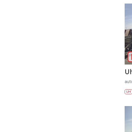
U
aut
UH