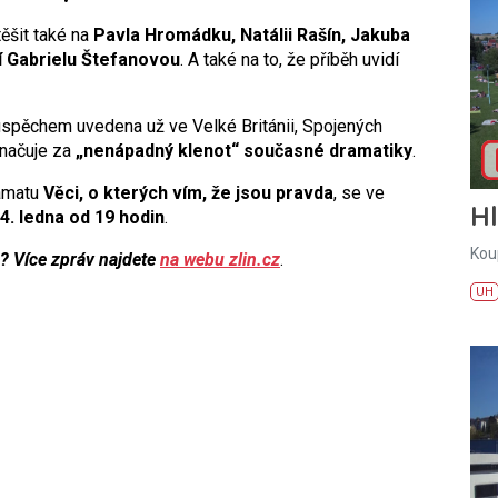
ěšit také na
Pavla Hromádku, Natálii Rašín, Jakuba
í Gabrielu Štefanovou
. A také na to, že příběh uvidí
úspěchem uvedena už ve Velké Británii, Spojených
značuje za
„nenápadný klenot“ současné dramatiky
.
ramatu
Věci, o kterých vím, že jsou pravda
, se ve
H
4. ledna od 19 hodin
.
Kou
u? Více zpráv najdete
na webu zlin.cz
.
UH