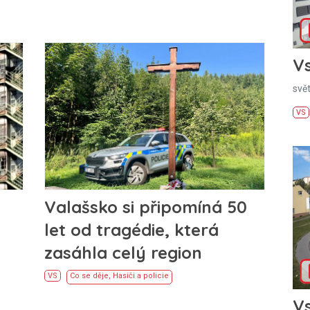
Vs
svě
VS
Valašsko si připomíná 50
let od tragédie, která
zasáhla celý region
VS
Co se děje
,
Hasiči a policie
Vs