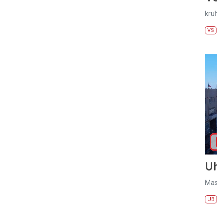
kru
VS
U
Mas
UB