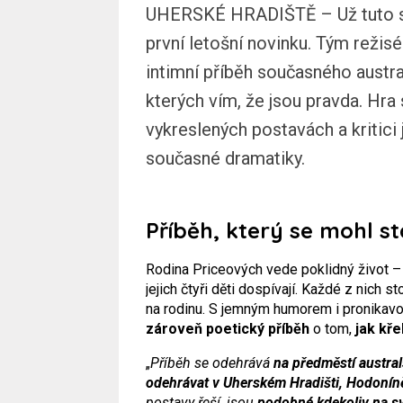
UHERSKÉ HRADIŠTĚ – Už tuto so
první letošní novinku. Tým režis
intimní příběh současného austr
kterých vím, že jsou pravda. Hr
vykreslených postavách a kritici
současné dramatiky.
Příběh, který se mohl st
Rodina Priceových vede poklidný život – 
jejich čtyři děti dospívají. Každé z nich s
na rodinu. S jemným humorem i pronikavo
zároveň poetický příběh
o tom,
jak kře
„
Příběh se odehrává
na předměstí austra
odehrávat v Uherském Hradišti, Hodoníně
postavy řeší, jsou
podobné kdekoliv na s