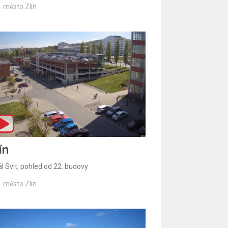
město Zlín
ín
l Svit, pohled od 22. budovy
město Zlín