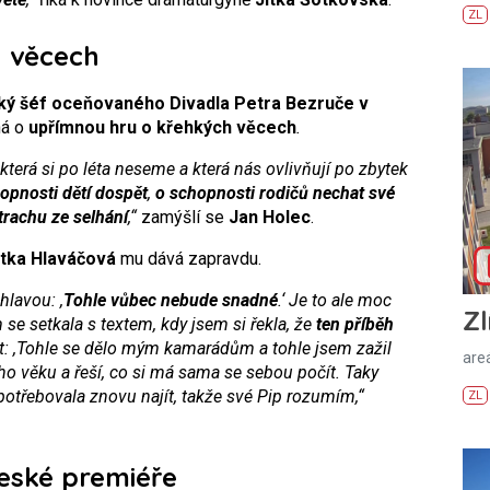
ZL
 věcech
ý šéf oceňovaného Divadla Petra Bezruče v
ná o
upřímnou hru o křehkých věcech
.
 která si po léta neseme a která nás ovlivňují po zbytek
opnosti dětí dospět
,
o schopnosti rodičů nechat své
trachu ze selhání
,“
zamýšlí se
Jan Holec
.
itka Hlaváčová
mu dává zapravdu.
hlavou: ,
Tohle vůbec nebude snadné
.‘ Je to ale moc
Zl
se setkala s textem, kdy jsem si řekla, že
ten příběh
íct: ,Tohle se dělo mým kamarádům a tohle jsem zažil
areá
ho věku a řeší, co si má sama se sebou počít. Taky
otřebovala znovu najít, takže své Pip rozumím,“
ZL
eské premiéře