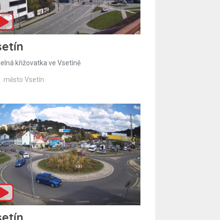
etín
telná křižovatka ve Vsetíně
město Vsetín
etín