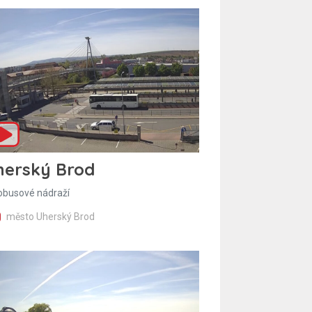
herský Brod
obusové nádraží
město Uherský Brod