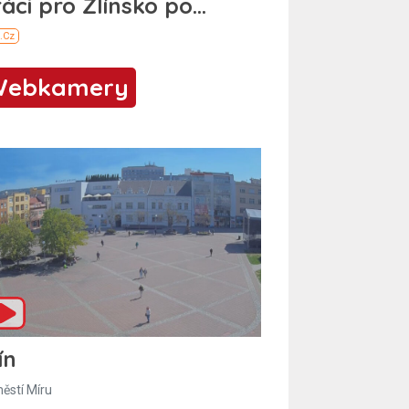
Webkamery
ín
ěstí Míru