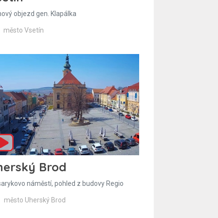
hový objezd gen. Klapálka
město Vsetín
herský Brod
arykovo náměstí, pohled z budovy Regio
město Uherský Brod