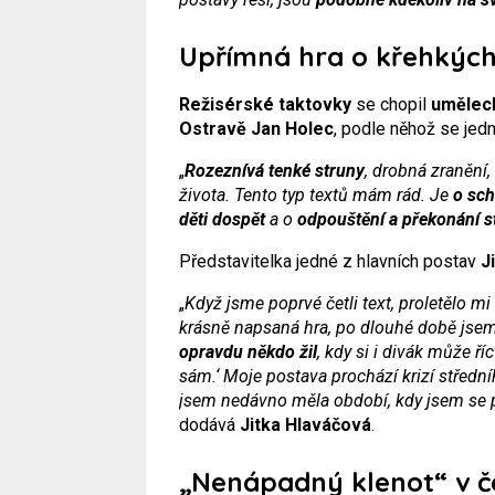
Upřímná hra o křehkých
Režisérské taktovky
se chopil
uměleck
Ostravě Jan Holec
, podle něhož se jed
„
Rozeznívá tenké struny
, drobná zranění,
života. Tento typ textů mám rád. Je
o sch
děti dospět
a o
odpouštění a překonání s
Představitelka jedné z hlavních postav
J
„
Když jsme poprvé četli text, proletělo mi 
krásně napsaná hra, po dlouhé době jsem 
opravdu někdo žil
, kdy si i divák může ř
sám.‘ Moje postava prochází krizí střední
jsem nedávno měla období, kdy jsem se p
dodává
Jitka Hlaváčová
.
„Nenápadný klenot“ v č