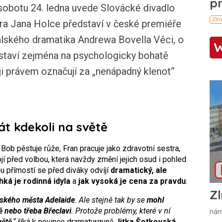
botu 24. ledna uvede Slovácké divadlo
éra Jana Holce představí v české premiéře
alského dramatika Andrewa Bovella Věci, o
a staví zejména na psychologicky bohatě
 ji právem označují za „nenápadný klenot“
át kdekoli na světě
Bob pěstuje růže, Fran pracuje jako zdravotní sestra,
tojí před volbou, která navždy změní jejich osud i pohled
u přímostí se před diváky odvíjí
dramatický, ale
hká je rodinná idyla
a
jak vysoká je cena za pravdu
.
Zl
lského města Adelaide
. Ale stejně tak by se
mohl
 nebo třeba Břeclavi
. Protože problémy, které v ní
nám
větě
,“
říká k novince dramaturgyně
Jitka Šotkovská
.