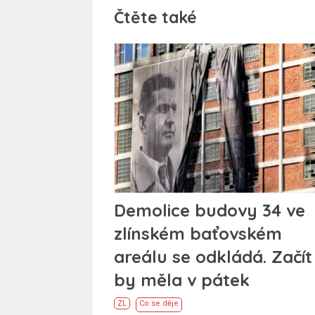
Čtěte také
Demolice budovy 34 ve
zlínském baťovském
areálu se odkládá. Začít
by měla v pátek
ZL
Co se děje