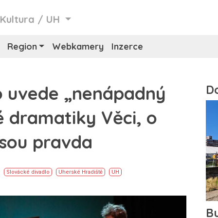
/
Kultura
/
UH
Region
Webkamery
Inzerce
o uvede „nenápadný
é dramatiky Věci, o
jsou pravda
Slovácké divadlo
Uherské Hradiště
UH