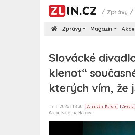
/
Zprávy
Zprávy
Magazín
Akce
Slovácké divadl
klenot“ současn
kterých vím, že 
19. 1. 2026 | 18:30
Co se děje
,
Kultura
Divadlo
Autor: Kateřina Háblová