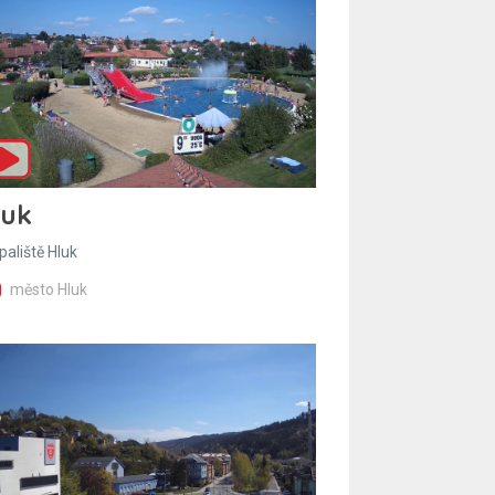
luk
paliště Hluk
město Hluk