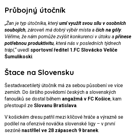
Průbojný útočník
„
Žan je typ útočníka, který
umí využít svou sílu v osobních
soubojích
, zároveň má dobrý výběr místa a
čich na góly
.
Věříme, že nám pomůže zvýšit konkurenci v útoku a
přinese
potřebnou produktivitu
, která nás v posledních týdnech
trápí,“
uvedl
sportovní ředitel 1.FC Slovácko Veliče
Šumulikoski
.
Štace na Slovensku
Šestadvacetiletý útočník má za sebou působení ve více
zemích. Do širšího povědomí českých a slovenských
fanoušků se dostal během
angažmá v FC Košice
, kam
přestoupil ze
Slovanu Bratislava
.
V košickém dresu patřil mezi klíčové hráče a výrazně se
podílel na ofenzivě nováčka slovenské ligy – v první
sezóně
nastřílel ve 28 zápasech 9 branek
.