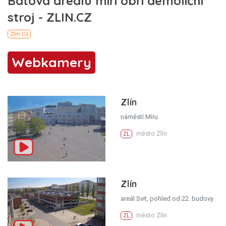
Webkamery
Zlín
náměstí Míru
město Zlín
ZL
Zlín
areál Svit, pohled od 22. budovy
město Zlín
ZL