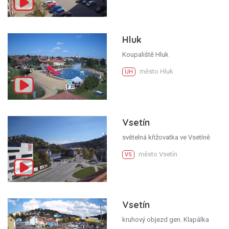
Hluk
Koupaliště Hluk
město Hluk
UH
Vsetín
světelná křižovatka ve Vsetíně
město Vsetín
VS
Vsetín
kruhový objezd gen. Klapálka