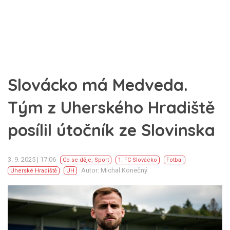
Slovácko má Medveda.
Tým z Uherského Hradiště
posílil útočník ze Slovinska
3. 9. 2025 | 17:06
Co se děje
,
Sport
1. FC Slovácko
Fotbal
Autor: Michal Konečný
Uherské Hradiště
UH