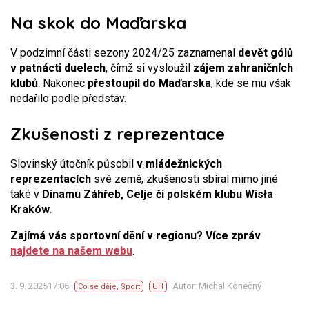
Na skok do Maďarska
V podzimní části sezony 2024/25 zaznamenal
devět gólů
v patnácti duelech
, čímž si vysloužil
zájem zahraničních
klubů
. Nakonec
přestoupil do Maďarska
, kde se mu však
nedařilo podle představ.
Zkušenosti z reprezentace
Slovinský útočník působil
v mládežnických
reprezentacích
své země, zkušenosti sbíral mimo jiné
také v
Dinamu Záhřeb, Celje či polském klubu Wisła
Kraków
.
Zajímá vás sportovní dění v regionu? Více zpráv
najdete na našem webu
.
3. 9. 202517:06
Autor: Michal Konečný
Co se děje
,
Sport
UH