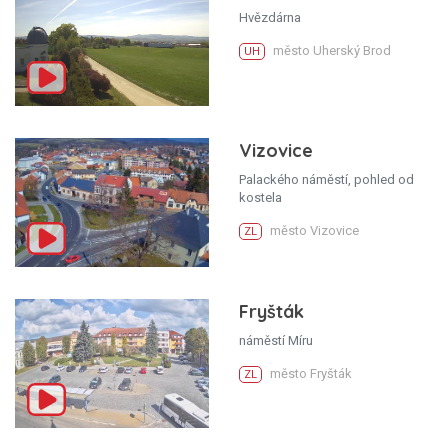
Hvězdárna
město Uherský Brod
UH
Vizovice
Palackého náměstí, pohled od
kostela
město Vizovice
ZL
Fryšták
náměstí Míru
město Fryšták
ZL