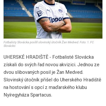
Fotbalisty Slovácka posílil slovinský útočník Žan Medved. Foto: 1. FC
Slovácko
UHERSKÉ HRADIŠTĚ - Fotbalisté Slovácka
získali do svých řad novou akvizici. Jednou ze
dvou slibovaných posil je Žan Medved.
Slovinský útočník přišel do Uherského Hradiště
na hostování s opcí z maďarského klubu
Nyíregyháza Spartacus.