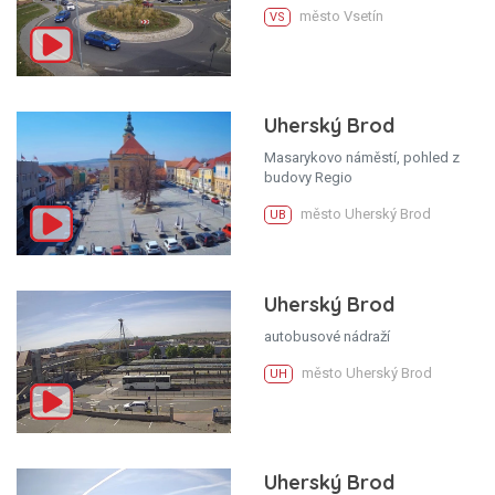
město Vsetín
VS
Uherský Brod
Masarykovo náměstí, pohled z
budovy Regio
město Uherský Brod
UB
Uherský Brod
autobusové nádraží
město Uherský Brod
UH
Uherský Brod