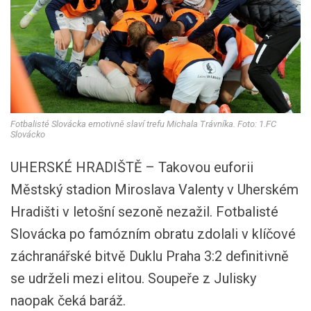
Fotbalisté Slovácka emotivně slaví trefu Michala Trávníka. Foto: 1.FC
Slovácko
UHERSKÉ HRADIŠTĚ – Takovou euforii
Městský stadion Miroslava Valenty v Uherském
Hradišti v letošní sezoně nezažil. Fotbalisté
Slovácka po famózním obratu zdolali v klíčové
záchranářské bitvě Duklu Praha 3:2 definitivně
se udrželi mezi elitou. Soupeře z Julisky
naopak čeká baráž.