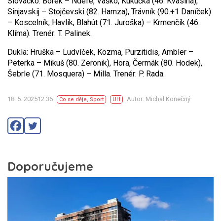
Slovácko: Borek – Ndefe, Vaško, Kukučka (46. Kvasina),
Sinjavskij – Stojčevski (82. Hamza), Trávník (90.+1 Daníček)
– Koscelník, Havlík, Blahút (71. Juroška) – Krmenčík (46.
Klíma). Trenér: T. Palinek.
Dukla: Hruška – Ludvíček, Kozma, Purzitidis, Ambler –
Peterka – Mikuš (80. Zeronik), Hora, Čermák (80. Hodek),
Šebrle (71. Mosquera) – Milla. Trenér: P. Rada.
18. 5. 202512:36
Autor: Michal Konečný
Co se děje
,
Sport
UH