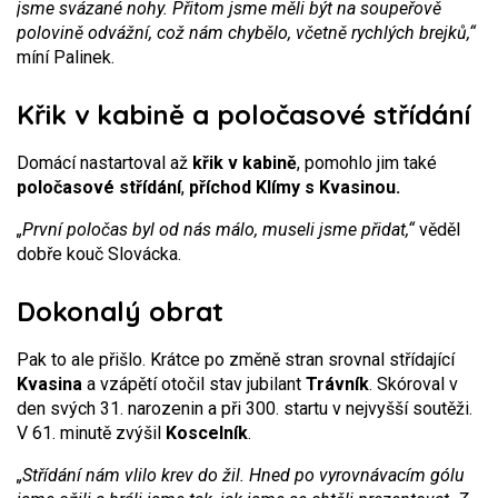
jsme svázané nohy. Přitom jsme měli být na soupeřově
polovině odvážní, což nám chybělo, včetně rychlých brejků,“
míní Palinek.
Křik v kabině a poločasové střídání
Domácí nastartoval až
křik v kabině
, pomohlo jim také
poločasové střídání
,
příchod Klímy s Kvasinou.
„První poločas byl od nás málo, museli jsme přidat,“
věděl
dobře kouč Slovácka.
Dokonalý obrat
Pak to ale přišlo. Krátce po změně stran srovnal střídající
Kvasina
a vzápětí otočil stav jubilant
Trávník
. Skóroval v
den svých 31. narozenin a při 300. startu v nejvyšší soutěži.
V 61. minutě zvýšil
Koscelník
.
„Střídání nám vlilo krev do žil. Hned po vyrovnávacím gólu