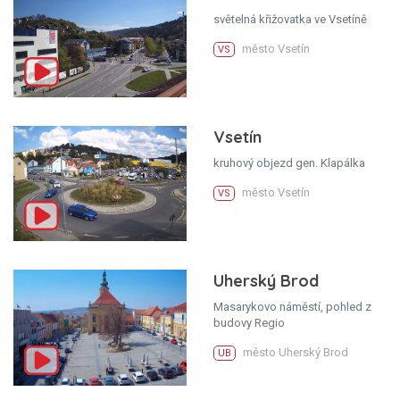
světelná křižovatka ve Vsetíně
město Vsetín
VS
Vsetín
kruhový objezd gen. Klapálka
město Vsetín
VS
Uherský Brod
Masarykovo náměstí, pohled z
budovy Regio
město Uherský Brod
UB