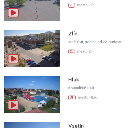
město Zlín
ZL
Zlín
areál Svit, pohled od 22. budovy
město Zlín
ZL
Hluk
Koupaliště Hluk
město Hluk
UH
Vsetín