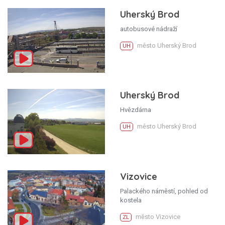
Uherský Brod
autobusové nádraží
město Uherský Brod
UH
Uherský Brod
Hvězdárna
město Uherský Brod
UH
Vizovice
Palackého náměstí, pohled od
kostela
město Vizovice
ZL