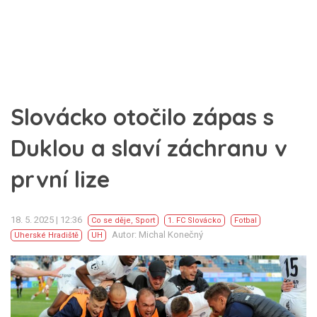
Slovácko otočilo zápas s
Duklou a slaví záchranu v
první lize
18. 5. 2025 | 12:36
Co se děje
,
Sport
1. FC Slovácko
Fotbal
Autor: Michal Konečný
Uherské Hradiště
UH