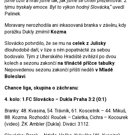
jsme ožili a hráli jsme tak, jak jsme se chtěli prezentovat. Z
týmu tryskaly emoce. Byl to výkon hodný Slovácka,“
uvedl
Palinek.
Moravany nerozhodila ani inkasovaná branka v závěru, kdy
porážku Dukly zmírnil
Kozma
.
Slovácko potvrdilo, že se mu na
celek z Julisky
dlouhodobě daří, v lize s ním popatnácté za sebou
bodovalo. Tým z Uherského Hradiště zvítězil po dvou
kolech a sezonu zakončí
na třinácté příčce tabulky
.
Nepovedenou sezonu zakončí příští neděli
v Mladé
Boleslavi
.
Chance liga, skupina o záchranu:
4. kolo: 1.FC Slovácko – Dukla Praha 3:2 (0:1)
Branky: 48. Kvasina, 54. Trávník, 61. Koscelník – 44. Mikuš,
88. Kozma. Rozhodčí: Rouček – Caletka, Cichra – Kocourek
(video). ŽK: Ambler (Dukla). Diváci: 3112.