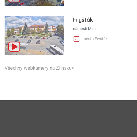
Fryšták
náměstí Míru
město Fryšták
ZL
Všechny webkamery na Zlínsku>