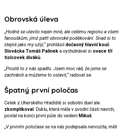
Obrovská úleva
„
Hodně se ulevilo nejen mně, ale celému regionu a všem
fanouškům, jimž patří obrovské poděkování. Snad si to
stejně jako my užijí,“
prohlásil
dočasný hlavní kouč
Slovácka Tomáš Palinek
a vychutnával si
ovace
tří
tisícovek diváků
.
„Prostě to z nás spadlo. Jsem moc rád, že jsme se
zachránili a můžeme to oslavit,“
radoval se.
Špatný první poločas
Celek z Uherského Hradiště si sobotní duel ale
zkomplikoval
. Duklu, která měla v úvodní části navrch,
poslal na konci první půle do vedení
Mikuš
.
„V prvním poločase se na nás podepsala nervozita, měli