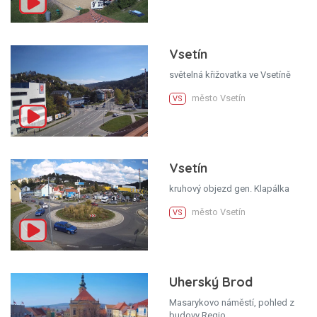
Vsetín
světelná křižovatka ve Vsetíně
město Vsetín
VS
Vsetín
kruhový objezd gen. Klapálka
město Vsetín
VS
Uherský Brod
Masarykovo náměstí, pohled z
budovy Regio