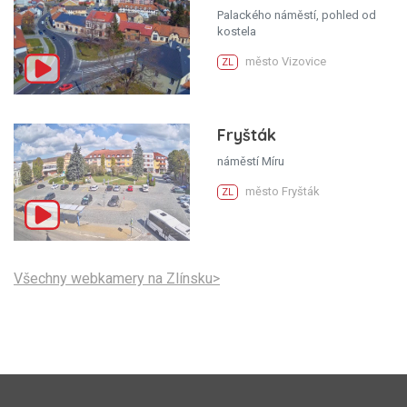
Palackého náměstí, pohled od
kostela
město Vizovice
ZL
Fryšták
náměstí Míru
město Fryšták
ZL
Všechny webkamery na Zlínsku>