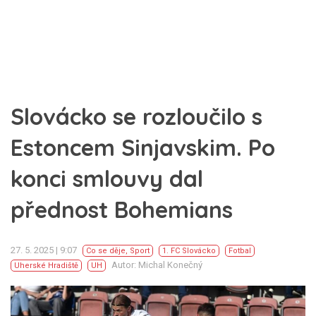
Slovácko se rozloučilo s
Estoncem Sinjavskim. Po
konci smlouvy dal
přednost Bohemians
27. 5. 2025 | 9:07
Co se děje
,
Sport
1. FC Slovácko
Fotbal
Autor: Michal Konečný
Uherské Hradiště
UH