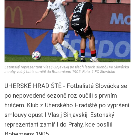
Estonský reprezentant Vlasij Sinjavskij po třech letech skončil ve Slovácku
a coby volný hráč zamířil do Bohemians 1905. Foto: 1.FC Slovácko
UHERSKÉ HRADIŠTĚ - Fotbalisté Slovácka se
po nepovedené sezoně rozloučili s prvním
hráčem. Klub z Uherského Hradiště po vypršení
smlouvy opustil Vlasij Sinjavskij. Estonský
reprezentant zamířil do Prahy, kde posílil
Bohemians 1905.