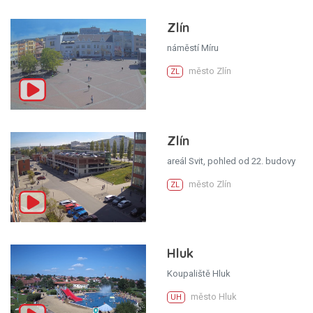
Zlín
náměstí Míru
město Zlín
ZL
Zlín
areál Svit, pohled od 22. budovy
město Zlín
ZL
Hluk
Koupaliště Hluk
město Hluk
UH