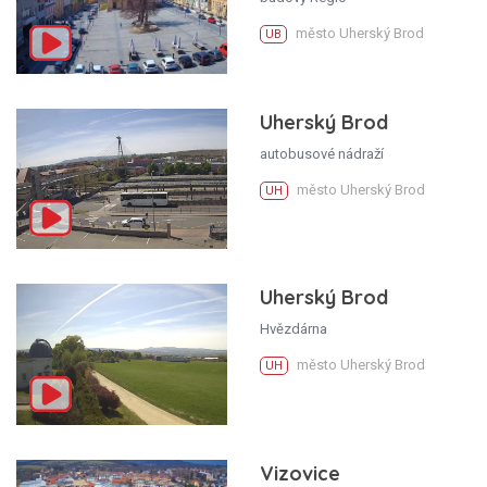
město Uherský Brod
UB
Uherský Brod
autobusové nádraží
město Uherský Brod
UH
Uherský Brod
Hvězdárna
město Uherský Brod
UH
Vizovice