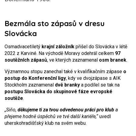
Bezmála sto zápasů v dresu
Slovácka
Osmadvacetiletý
krajní záložník
přišel do Slovácka v létě
2022 z Karviné. Na východě Moravy odehrál celkem
97
soutěžních zápasů
, ve kterých zaznamenal
osm branek
.
Významnou stopu zanechal také v kvalifikačním zápase
o
postup do Konferenční ligy
, kdy ve dvojzápase s AIK
Stockholm zaznamenal
dvě branky
a podílel se tak na
postupu Slovácka do skupinové fáze evropské
soutěže
.
„Siňo,
děkujeme ti za tvou odvedenou práci pro klub
a
přejeme hodně úspěchů ve tvé další kariéře,“
uvedl
uherskohradišťský klub na svém webu.