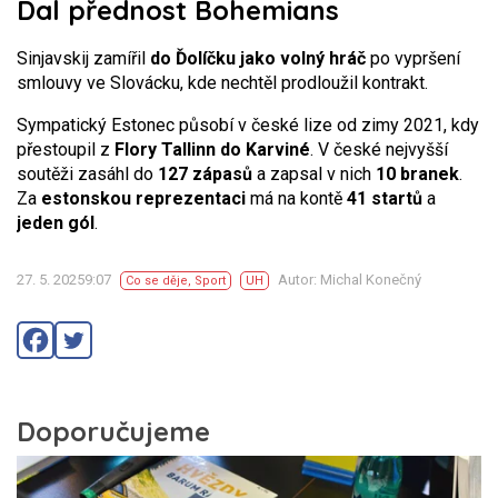
Dal přednost Bohemians
Sinjavskij zamířil
do Ďolíčku jako volný hráč
po vypršení
smlouvy ve Slovácku, kde nechtěl prodloužil kontrakt.
Sympatický Estonec působí v české lize od zimy 2021, kdy
přestoupil z
Flory Tallinn do Karviné
. V české nejvyšší
soutěži zasáhl do
127 zápasů
a zapsal v nich
10 branek
.
Za
estonskou reprezentaci
má na kontě
41 startů
a
jeden gól
.
27. 5. 20259:07
Autor: Michal Konečný
Co se děje
,
Sport
UH