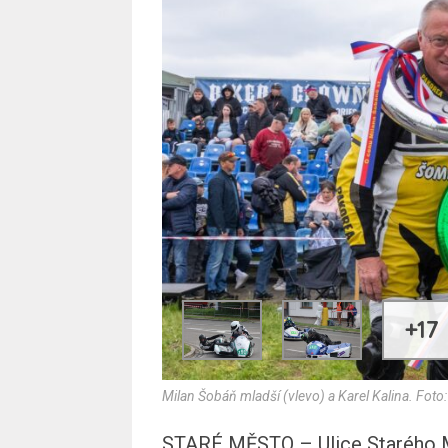
+17
Milan Šobáň mladší (vlevo) a Karel Kalina. Foto
STARÉ MĚSTO – Ulice Starého Mě