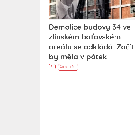
Demolice budovy 34 ve
zlínském baťovském
areálu se odkládá. Začít
by měla v pátek
ZL
Co se děje