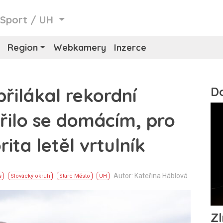
/
Sport
/
UH
Region
Webkamery
Inzerce
řilákal rekordní
řilo se domácím, pro
ta letěl vrtulník
Autor: Kateřina Háblová
s
Slovácký okruh
Staré Město
UH