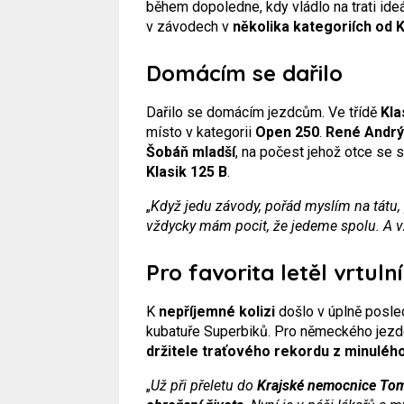
během dopoledne, kdy vládlo na trati ideá
v závodech v
několika kategoriích od K
Domácím se dařilo
Dařilo se domácím jezdcům. Ve třídě
Kla
místo v kategorii
Open 250
.
René Andr
Šobáň mladší
, na počest jehož otce se 
Klasik 125 B
.
„
Když jedu závody, pořád myslím na tátu
vždycky mám pocit, že jedeme spolu. A vž
Pro favorita letěl vrtuln
K
nepříjemné kolizi
došlo v úplně posled
kubatuře Superbiků. Pro německého jez
držitele traťového rekordu z minuléh
„
Už při přeletu do
Krajské nemocnice Tomá