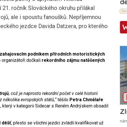
 21. ročník Slováckého okruhu přilákal
rojů, ale i spoustu fanoušků. Nepříjemnou
eckého jezdce Davida Datzera, pro kterého
zahajovacím podnikem přírodních motoristických
 organizátoři dočkali
rekordního zájmu natěšených
trojů
, což je naprosto rekordní počet v celé historii
z několika evropských států,“
těšilo
Petra Chmělaře
o
, který v kategorii Sidecar s Reném Andrýskem obsadil
Zl
nám
l déšť
, přesto se všichni jezdci zvládli kvalifikovat už