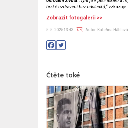
ohrožení života
. Nyní je v péči lékařů a
brzké uzdravení bez následků,“
vzkazuje 
Zobrazit fotogalerii >>
5. 5. 202513:43
Autor: Kateřina Háblová
UH
Čtěte také