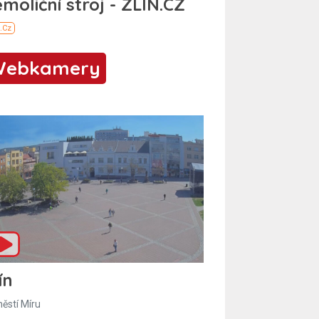
Webkamery
ín
ěstí Míru