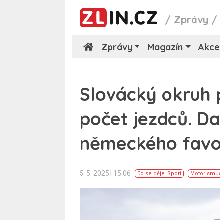
/
Zprávy
Zprávy
Magazín
Akce
Slovácký okruh p
počet jezdců. Da
německého favori
5. 5. 2025 | 15:06
Co se děje
,
Sport
Motorismu