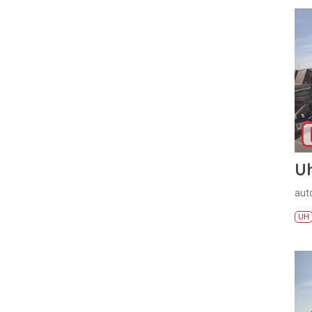
U
aut
UH