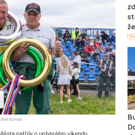
: Aleš Korvas
sta patřily o uplynulém víkendu