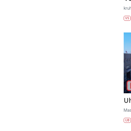
kru
VS
U
Mas
UB