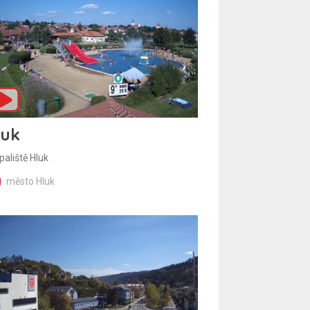
luk
paliště Hluk
město Hluk