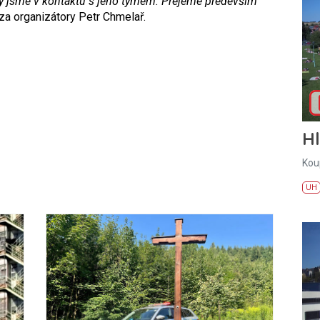
 my jsme v kontaktu s jeho týmem. Přejeme především
za organizátory Petr Chmelař.
H
Kou
UH