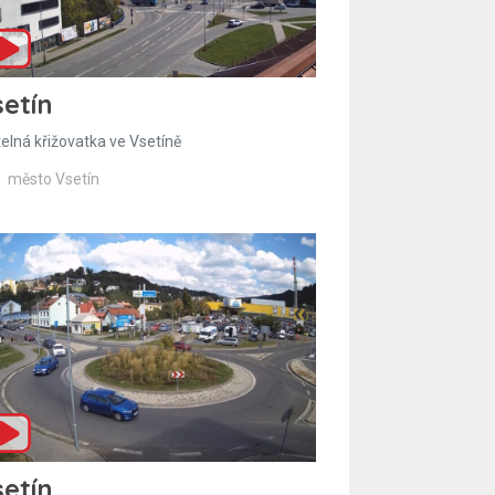
etín
telná křižovatka ve Vsetíně
město Vsetín
etín