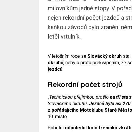
milovníkům jedné stopy. V pořadí
nejen rekordní počet jezdců a st
kaňkou závodů bylo zranění něm
letěl vrtulník.
V letošním roce se
Slovácký okruh
stal
okruhů
, nebylo proto překvapením, že se
jezdců
.
Rekordní počet strojů
„
Technickou přejímkou prošlo
na tři sta s
Slováckého okruhu.
Jezdců bylo asi 270
z pořádajícího Motoklubu Staré Měst
10. místo.
Sobotní
odpolední kolo tréninků zkráti