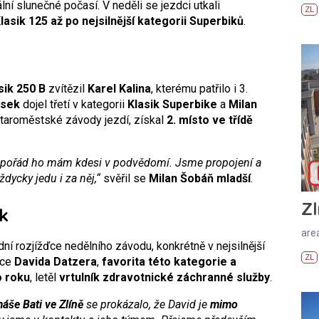
lní slunečné počasí. V neděli se jezdci utkali
ZL
lasik 125 až po nejsilnější kategorii Superbiků
.
sik 250 B
zvítězil
Karel Kalina
, kterému patřilo i 3.
ýsek
dojel třetí v kategorii
Klasik Superbike
a
Milan
staroměstské závody jezdí, získal
2. místo ve třídě
, pořád ho mám kdesi v podvědomí. Jsme propojení a
dycky jedu i za něj,“
svěřil se
Milan Šobáň mladší
.
Zl
ík
areá
ní rozjížďce nedělního závodu, konkrétně v nejsilnější
ZL
dce
Davida Datzera
,
favorita této kategorie a
o roku
, letěl
vrtulník zdravotnické záchranné služby
.
še Bati ve Zlíně
se prokázalo, že David je
mimo