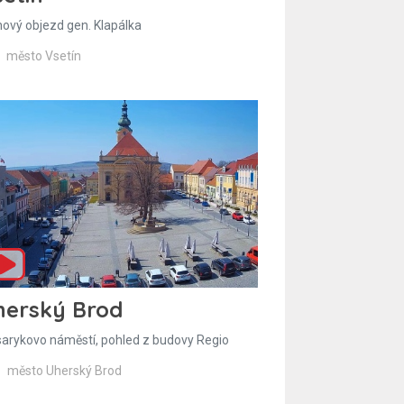
hový objezd gen. Klapálka
město Vsetín
herský Brod
arykovo náměstí, pohled z budovy Regio
město Uherský Brod