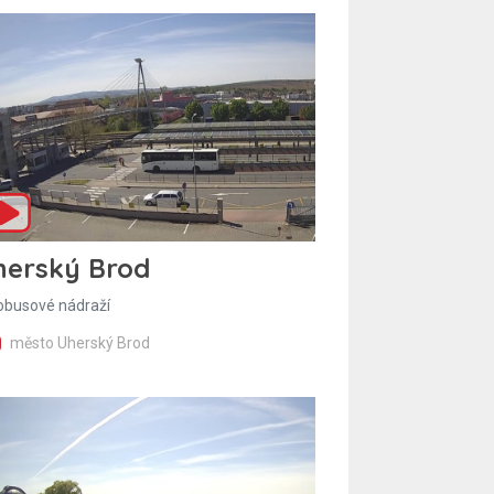
herský Brod
obusové nádraží
město Uherský Brod