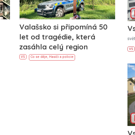
Valašsko si připomíná 50
Vs
let od tragédie, která
svě
zasáhla celý region
VS
VS
Co se děje
,
Hasiči a policie
Vs