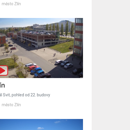
město Zlín
ín
l Svit, pohled od 22. budovy
město Zlín