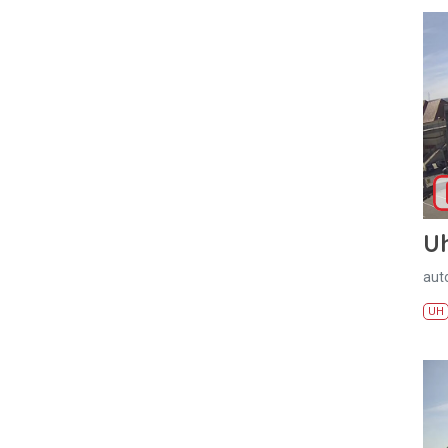
U
aut
UH