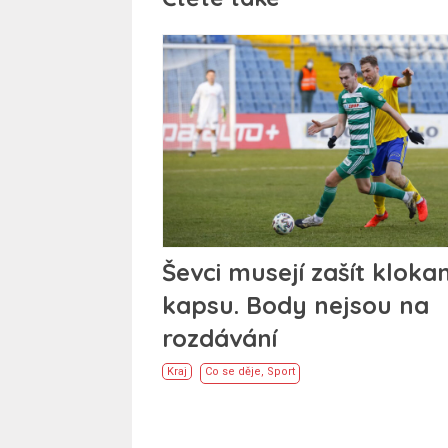
Ševci musejí zašít klokan
kapsu. Body nejsou na
rozdávání
Kraj
Co se děje
,
Sport