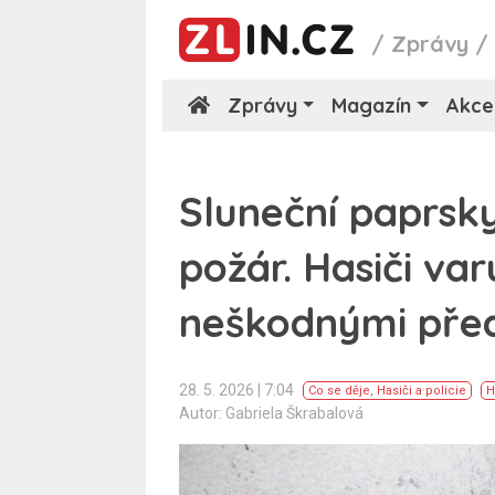
/
Zprávy
Zprávy
Magazín
Akce
Sluneční paprsk
požár. Hasiči var
neškodnými pře
28. 5. 2026 | 7:04
Co se děje
,
Hasiči a policie
H
Autor: Gabriela Škrabalová