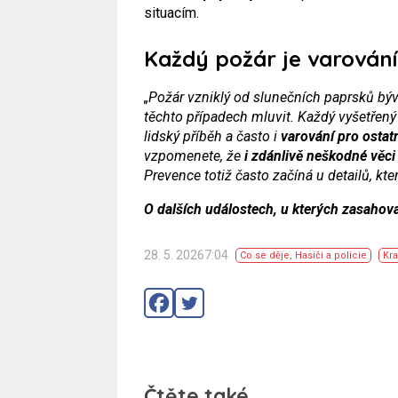
situacím.
Každý požár je varování
„Požár vzniklý od slunečních paprsků bý
těchto případech mluvit. Každý vyšetřený 
lidský příběh a často i
varování pro ostat
vzpomenete, že
i zdánlivě neškodné věci
Prevence totiž často začíná u detailů, kt
O dalších událostech, u kterých zasahov
28. 5. 20267:04
Co se děje
,
Hasiči a policie
Kra
Čtěte také