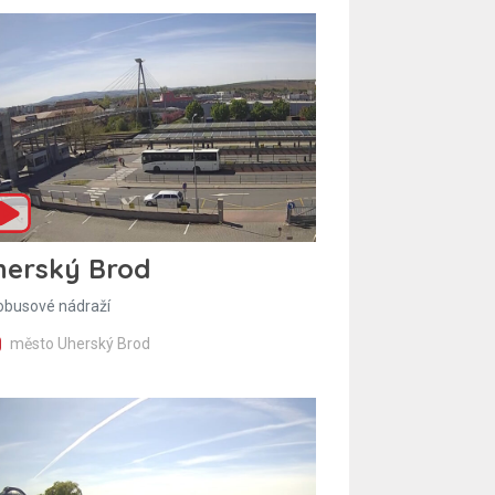
herský Brod
obusové nádraží
město Uherský Brod