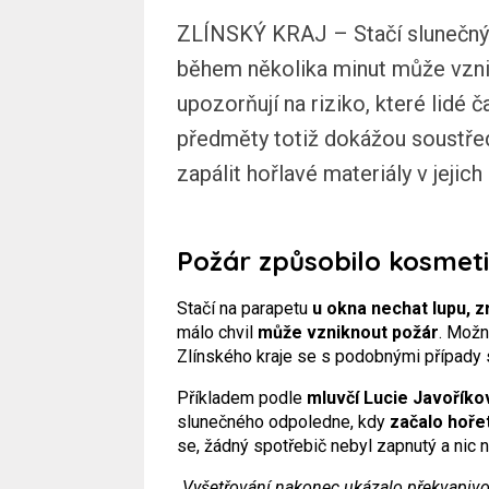
ZLÍNSKÝ KRAJ – Stačí slunečný 
během několika minut může vznik
upozorňují na riziko, které lidé
předměty totiž dokážou soustřed
zapálit hořlavé materiály v jejich 
Požár způsobilo kosmeti
Stačí na parapetu
u okna nechat lupu, 
málo chvil
může vzniknout požár
. Možn
Zlínského kraje se s podobnými případy 
Příkladem podle
mluvčí Lucie Javoříko
slunečného odpoledne, kdy
začalo hořet
se, žádný spotřebič nebyl zapnutý a nic 
„Vyšetřování nakonec ukázalo překvapivou