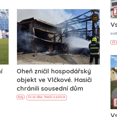
Vs
svě
VS
í
Oheň zničil hospodářský
objekt ve Vlčkové. Hasiči
chránili sousední dům
Kraj
Co se děje
,
Hasiči a policie
Vs