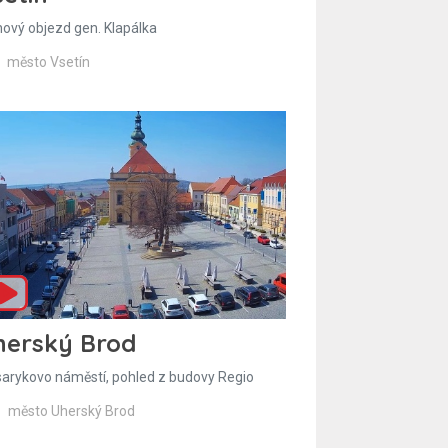
hový objezd gen. Klapálka
město Vsetín
herský Brod
arykovo náměstí, pohled z budovy Regio
město Uherský Brod