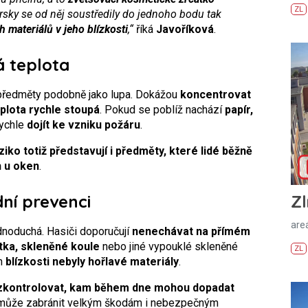
ZL
rsky se od něj soustředily do jednoho bodu tak
 materiálů v jeho blízkosti
,“
říká
Javoříková
.
á teplota
 předměty podobně jako lupa. Dokážou
koncentrovat
eplota rychle stoupá
. Pokud se poblíž nachází
papír,
rychle
dojít ke vzniku požáru
.
ziko totiž představují i předměty, které lidé běžně
h u oken
.
dní prevenci
Zl
areá
dnoduchá. Hasiči doporučují
nenechávat na přímém
átka, skleněné koule
nebo jiné vypouklé skleněné
ZL
ch
blízkosti nebyly hořlavé materiály
.
zkontrolovat, kam během dne mohou dopadat
ž může zabránit velkým škodám i nebezpečným