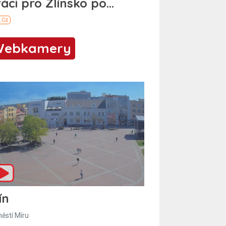
Webkamery
ín
ěstí Míru