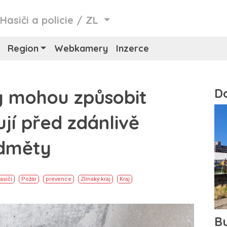
/
Hasiči a policie
/
ZL
Region
Webkamery
Inzerce
y mohou způsobit
ují před zdánlivě
dměty
asiči
Požár
prevence
Zlínský kraj
Kraj