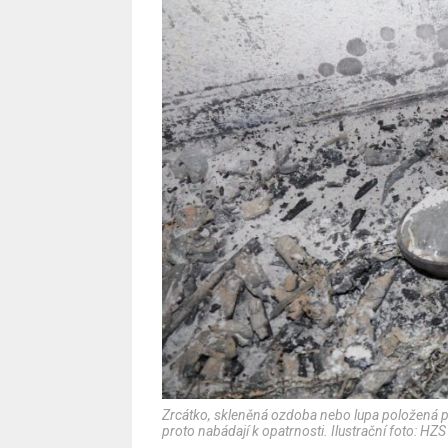
Zrcátko, skleněná ozdoba nebo lupa položená pob
proto nabádají k opatrnosti. Ilustrační foto: HZS