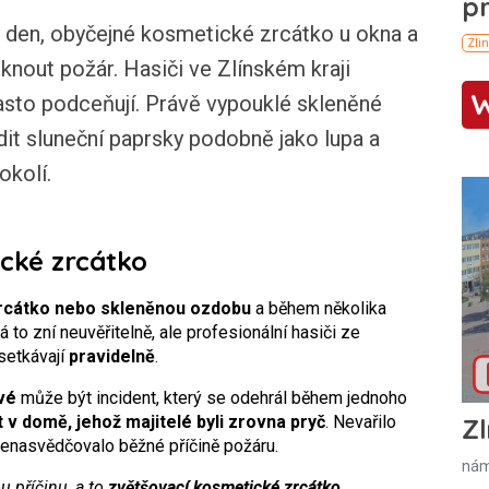
den, obyčejné kosmetické zrcátko u okna a
nout požár. Hasiči ve Zlínském kraji
 často podceňují. Právě vypouklé skleněné
it sluneční paprsky podobně jako lupa a
okolí.
cké zrcátko
zrcátko nebo skleněnou ozdobu
a během několika
á to zní neuvěřitelně, ale profesionální hasiči ze
setkávají
pravidelně
.
vé
může být incident, který se odehrál během jednoho
 v domě, jehož majitelé byli zrovna pryč
. Nevařilo
Zl
nenasvědčovalo běžné příčině požáru.
nám
 příčinu, a to
zvětšovací kosmetické zrcátko