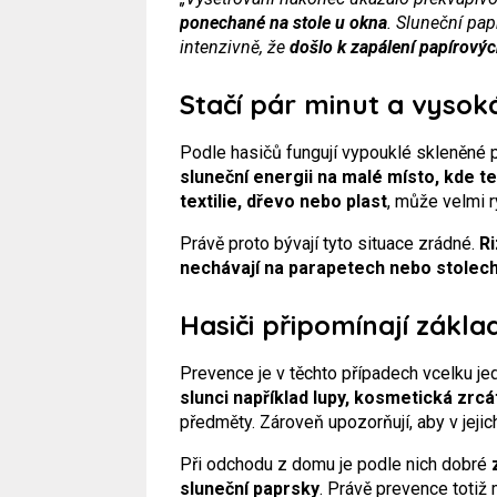
ponechané na stole u okna
. Sluneční pap
intenzivně, že
došlo k zapálení papírových
Stačí pár minut a vysok
Podle hasičů fungují vypouklé skleněné
sluneční energii na malé místo, kde t
textilie, dřevo nebo plast
, může velmi 
Právě proto bývají tyto situace zrádné.
Ri
nechávají na parapetech nebo stolec
Hasiči připomínají zákla
Prevence je v těchto případech vcelku je
slunci například lupy, kosmetická zrc
předměty. Zároveň upozorňují, aby v jeji
Při odchodu z domu je podle nich dobré
sluneční paprsky
. Právě prevence toti