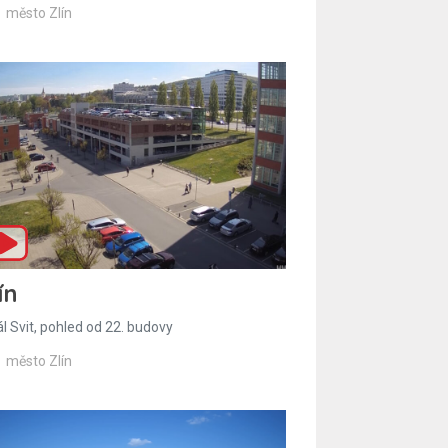
město Zlín
ín
l Svit, pohled od 22. budovy
město Zlín