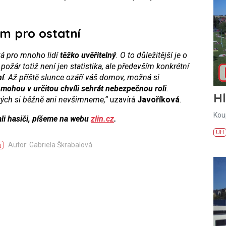
m pro ostatní
vá pro mnoho lidí
těžko uvěřitelný
. O to důležitější je o
požár totiž není jen statistika, ale především konkrétní
ní
. Až příště slunce ozáří váš domov, možná si
 mohou v určitou chvíli sehrát nebezpečnou roli
.
H
erých si běžně ani nevšimneme,“
uzavírá
Javoříková
.
Kou
ali hasiči, píšeme na webu
zlin.cz
.
UH
Autor: Gabriela Škrabalová
j