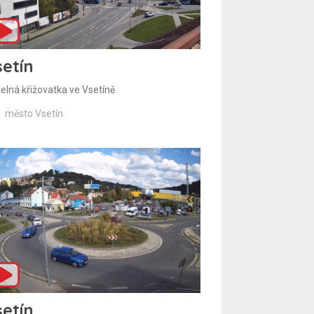
etín
telná křižovatka ve Vsetíně
město Vsetín
etín