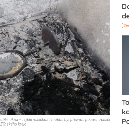
líž okna – i tyhle maličkosti mohou být příčinou požáru. Hasiči
 Zlínského kraje