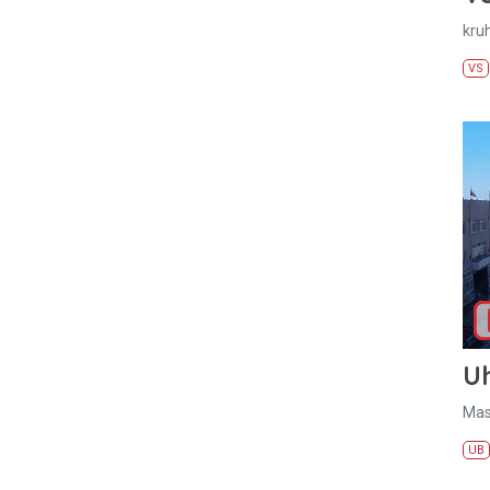
kru
VS
U
Mas
UB