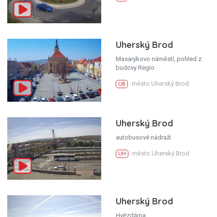
Uherský Brod
Masarykovo náměstí, pohled z
budovy Regio
město Uherský Brod
UB
Uherský Brod
autobusové nádraží
město Uherský Brod
UH
Uherský Brod
Hvězdárna