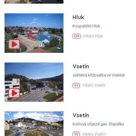
Hluk
Koupaliště Hluk
město Hluk
UH
Vsetín
světelná křižovatka ve Vsetíně
město Vsetín
VS
Vsetín
kruhový objezd gen. Klapálka
město Vsetín
VS