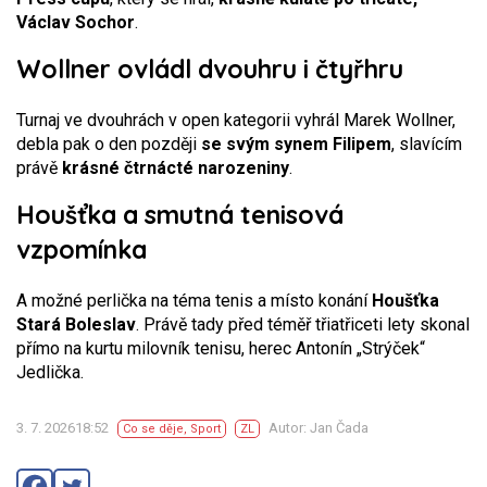
Václav Sochor
.
Wollner ovládl dvouhru i čtyřhru
Turnaj ve dvouhrách v open kategorii vyhrál Marek Wollner,
debla pak o den později
se svým synem Filipem
, slavícím
právě
krásné čtrnácté narozeniny
.
Houšťka a smutná tenisová
vzpomínka
A možné perlička na téma tenis a místo konání
Houšťka
Stará Boleslav
. Právě tady před téměř třiatřiceti lety skonal
přímo na kurtu milovník tenisu, herec Antonín „Strýček“
Jedlička.
3. 7. 202618:52
Autor: Jan Čada
Co se děje
,
Sport
ZL