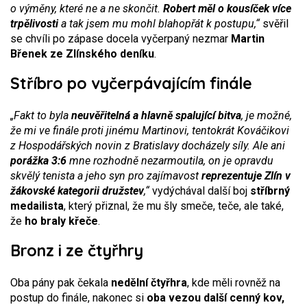
o výměny, které ne a ne skončit.
Robert měl o kousíček více
trpělivosti
a tak jsem mu mohl blahopřát k postupu,“
svěřil
se chvíli po zápase docela vyčerpaný nezmar
Martin
Břenek ze Zlínského deníku
.
Stříbro po vyčerpávajícím finále
„Fakt to byla
neuvěřitelná a hlavně spalující bitva
, je možné,
že mi ve finále proti jinému Martinovi, tentokrát Kováčikovi
z Hospodářských novin z Bratislavy docházely síly. Ale ani
porážka 3:6
mne rozhodně nezarmoutila, on je opravdu
skvělý tenista a jeho syn pro zajímavost
reprezentuje Zlín v
žákovské kategorii družstev
,“
vydýchával další boj
stříbrný
medailista
, který přiznal, že mu šly smeče, teče, ale také,
že
ho braly křeče
.
Bronz i ze čtyřhry
Oba pány pak čekala
nedělní čtyřhra
, kde měli rovněž na
postup do finále, nakonec si
oba vezou další cenný kov,