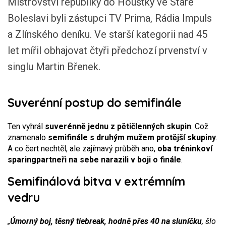
Mistrovství republiky do Houšťky ve Staré
Boleslavi byli zástupci TV Prima, Rádia Impuls
a Zlínského deníku. Ve starší kategorii nad 45
let mířil obhajovat čtyři předchozí prvenství v
singlu Martin Břenek.
Suverénní postup do semifinále
Ten vyhrál
suverénně jednu z pětičlenných skupin
. Což
znamenalo
semifinále s druhým mužem protější skupiny
.
A co čert nechtěl, ale zajímavý průběh ano,
oba tréninkoví
sparingpartneři na sebe narazili v boji o finále
.
Semifinálová bitva v extrémním
vedru
„
Úmorný boj, těsný tiebreak, hodně přes 40 na sluníčku
, šlo