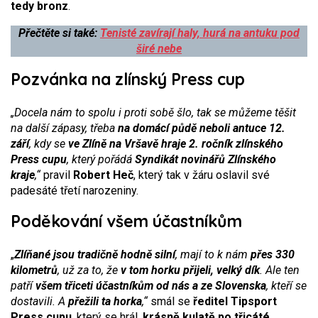
tedy bronz
.
Přečtěte si také:
Tenisté zavírají haly, hurá na antuku pod
širé nebe
Pozvánka na zlínský Press cup
„Docela nám to spolu i proti sobě šlo, tak se můžeme těšit
na další zápasy, třeba
na domácí půdě neboli antuce 12.
září
, kdy se
ve Zlíně na Vršavě hraje 2. ročník zlínského
Press cupu
, který pořádá
Syndikát novinářů Zlínského
kraje
,“
pravil
Robert Heč
, který tak v žáru oslavil své
padesáté třetí narozeniny.
Poděkování všem účastníkům
„
Zlíňané jsou tradičně hodně silní
, mají to k nám
přes 330
kilometrů
, už za to, že
v tom horku přijeli, velký dík
. Ale ten
patří
všem třiceti účastníkům od nás a ze Slovenska
, kteří se
dostavili. A
přežili ta horka
,“
smál se
ředitel Tipsport
Press cupu
, který se hrál,
krásně kulatě po třicáté,