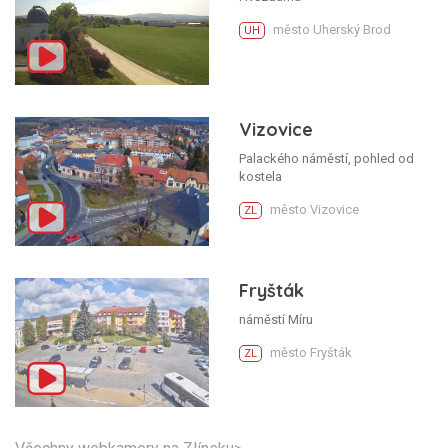
město Uherský Brod
UH
Vizovice
Palackého náměstí, pohled od
kostela
město Vizovice
ZL
Fryšták
náměstí Míru
město Fryšták
ZL