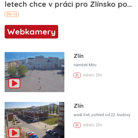
Webkamery
Zlín
náměstí Míru
město Zlín
ZL
Zlín
areál Svit, pohled od 22. budovy
město Zlín
ZL