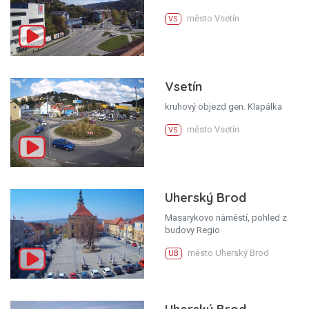
město Vsetín
VS
Vsetín
kruhový objezd gen. Klapálka
město Vsetín
VS
Uherský Brod
Masarykovo náměstí, pohled z
budovy Regio
město Uherský Brod
UB