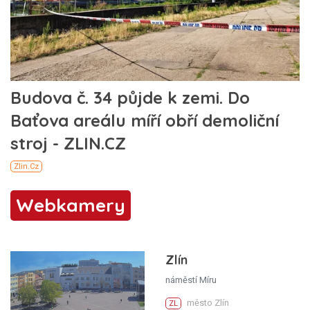
Webkamery
Zlín
náměstí Míru
město Zlín
ZL