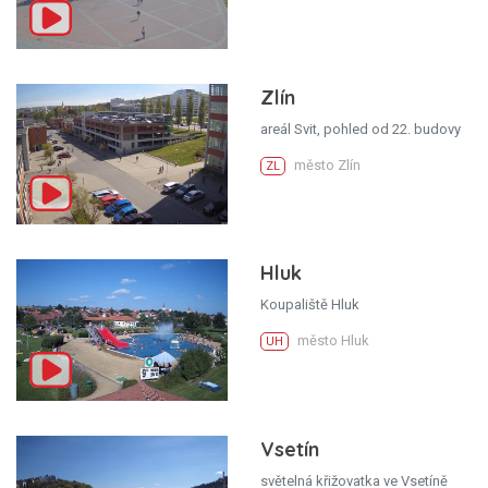
Zlín
areál Svit, pohled od 22. budovy
město Zlín
ZL
Hluk
Koupaliště Hluk
město Hluk
UH
Vsetín
světelná křižovatka ve Vsetíně