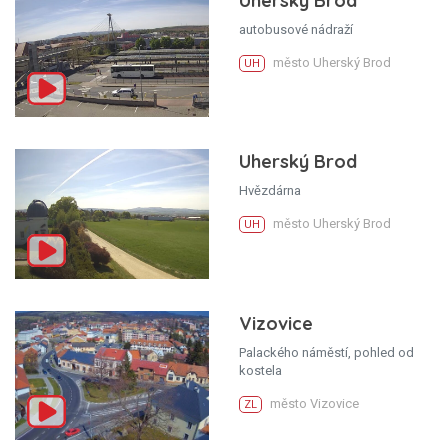
Uherský Brod
autobusové nádraží
město Uherský Brod
UH
Uherský Brod
Hvězdárna
město Uherský Brod
UH
Vizovice
Palackého náměstí, pohled od
kostela
město Vizovice
ZL