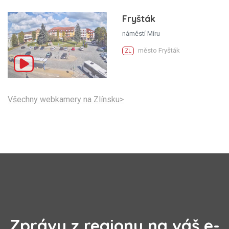
Fryšták
náměstí Míru
město Fryšták
ZL
Všechny webkamery na Zlínsku>
Zprávy z regionu na váš e-