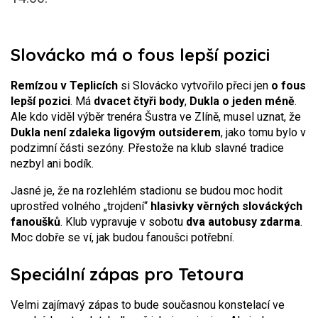
Slovácko má o fous lepší pozici
Remízou v Teplicích
si Slovácko vytvořilo přeci jen
o fous
lepší pozici
. Má
dvacet čtyři body
,
Dukla o jeden méně
.
Ale kdo viděl výběr trenéra Šustra ve Zlíně, musel uznat, že
Dukla není zdaleka ligovým outsiderem
, jako tomu bylo v
podzimní části sezóny. Přestože na klub slavné tradice
nezbyl ani bodík.
Jasné je, že na rozlehlém stadionu se budou moc hodit
uprostřed volného „trojdení“
hlasivky věrných slováckých
fanoušků
. Klub vypravuje v sobotu
dva autobusy zdarma
.
Moc dobře se ví, jak budou fanoušci potřební.
Speciální zápas pro Tetoura
Velmi zajímavý zápas to bude současnou konstelací ve