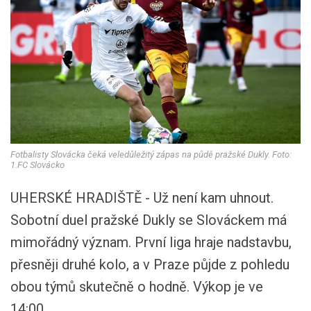
Fotbalisty Slovácka čeká veledůležitý zápas na půdě pražské Dukly. Foto:
1.FC Slovácko
UHERSKÉ HRADIŠTĚ - Už není kam uhnout.
Sobotní duel pražské Dukly se Slováckem má
mimořádný význam. První liga hraje nadstavbu,
přesněji druhé kolo, a v Praze půjde z pohledu
obou týmů skutečně o hodně. Výkop je ve
14:00.