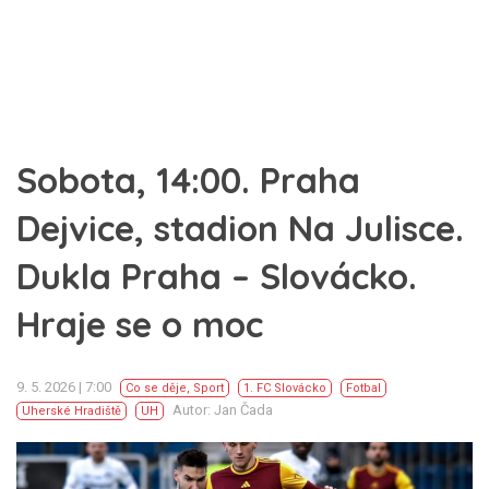
Sobota, 14:00. Praha
Dejvice, stadion Na Julisce.
Dukla Praha – Slovácko.
Hraje se o moc
9. 5. 2026 | 7:00
Co se děje
,
Sport
1. FC Slovácko
Fotbal
Autor: Jan Čada
Uherské Hradiště
UH