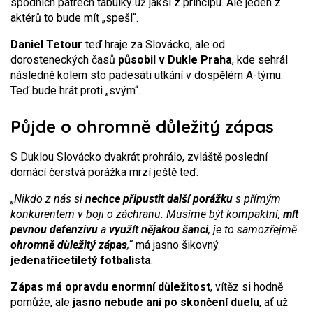
spodních patrech tabulky už jaksi z principu. Ale jeden z
aktérů to bude mít „spešl“.
Daniel Tetour
teď hraje za Slovácko, ale od
dorosteneckých časů
působil v Dukle Praha
, kde sehrál
následně kolem sto padesáti utkání v dospělém A-týmu.
Teď bude hrát proti „svým“.
Půjde o ohromně důležitý zápas
S Duklou Slovácko dvakrát prohrálo, zvláště poslední
domácí čerstvá porážka mrzí ještě teď.
„Nikdo z nás si
nechce připustit další porážku
s přímým
konkurentem v boji o záchranu. Musíme být kompaktní,
mít
pevnou defenzivu
a
využít nějakou šanci
, je to samozřejmě
ohromně důležitý zápas
,“
má jasno šikovný
jedenatřicetiletý fotbalista
.
Zápas má opravdu enormní důležitost
, vítěz si hodně
pomůže, ale
jasno nebude ani po skončení duelu
, ať už