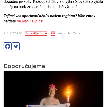
dopadne jakkoliv. Každopádně by ale výhra Slovácka zvýšila
naději na úprk ze samého dna hodně výrazně.
Zajímá vás sportovní dění v našem regionu? Více zpráv
najdete
na webu zlin.cz
.
9. 5. 20267:00
Autor: Jan Čada
Co se děje
,
Sport
UH