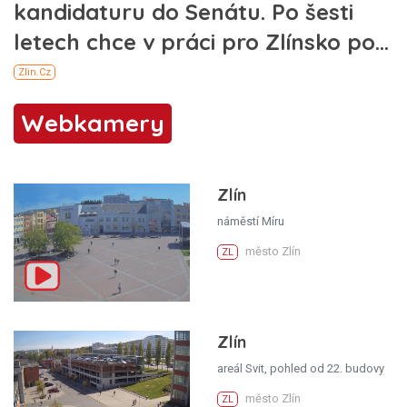
Webkamery
Zlín
náměstí Míru
město Zlín
ZL
Zlín
areál Svit, pohled od 22. budovy
město Zlín
ZL