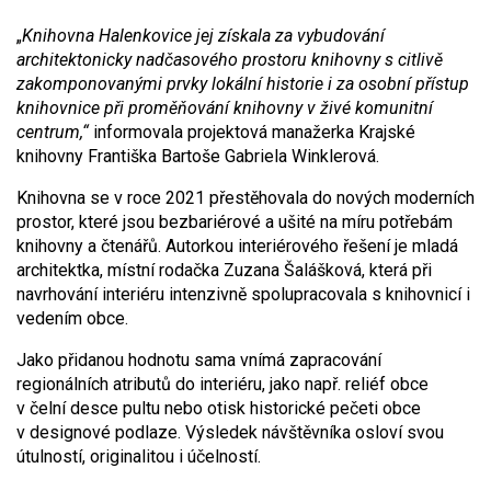
„
Knihovna Halenkovice jej získala za vybudování
architektonicky nadčasového prostoru knihovny s citlivě
zakomponovanými prvky lokální historie i za osobní přístup
knihovnice při proměňování knihovny v živé komunitní
centrum,“
informovala projektová manažerka Krajské
knihovny Františka Bartoše Gabriela Winklerová.
Knihovna se v roce 2021 přestěhovala do nových moderních
prostor, které jsou bezbariérové a ušité na míru potřebám
knihovny a čtenářů. Autorkou interiérového řešení je mladá
architektka, místní rodačka Zuzana Šalášková, která při
navrhování interiéru intenzivně spolupracovala s knihovnicí i
vedením obce.
Jako přidanou hodnotu sama vnímá zapracování
regionálních atributů do interiéru, jako např. reliéf obce
v čelní desce pultu nebo otisk historické pečeti obce
v designové podlaze. Výsledek návštěvníka osloví svou
útulností, originalitou i účelností.