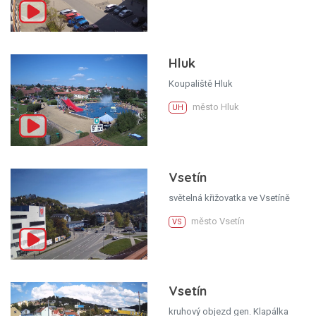
Hluk
Koupaliště Hluk
město Hluk
UH
Vsetín
světelná křižovatka ve Vsetíně
město Vsetín
VS
Vsetín
kruhový objezd gen. Klapálka