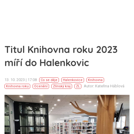
Titul Knihovna roku 2023
míří do Halenkovic
13. 10. 2023 | 17:08
Co se děje
Halenkovice
Knihovna
Autor: Kateřina Háblová
Knihovna roku
Ocenění
Zlínský kraj
ZL