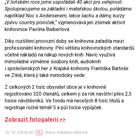
„
V loňském roce jsme uspořádali 40 akcí pro veřejnost.
Spolupracujeme se základní i mateřskou školou, pořádáme
například Noc s Andersenem, lekce šachu a dámy, kurzy
zpěvu country písniček,“
vyjmenovává jen zlomek aktivit
knihovnice Pavlína Bieberlová.
Díky rozšíření provozní doby se knihovna zařadila mezi
profesionální knihovny. Plní většinu knihovnických standardů
včetně nákladů na nákup nových knih. Navíc využívá
mimořádné výměnné soubory knih, audioknih
i společenských her z Krajské knihovny Františka Bartoše
ve Zlíně, která ji také metodicky vede.
Z celkových 2 tisíc obyvatel obce je v knihovně
registrováno 320 čtenářů, celkem ji za rok navštíví přes 2,5
tisíce návštěvníků. Ve fondu má necelých 8 tisíc titulů a
registruje ročně téměř 5 a půl tisíce výpůjček.
Zobrazit fotogalerii >>
13. 10. 20236:50
Autor: Kateřina Háblová
ZL