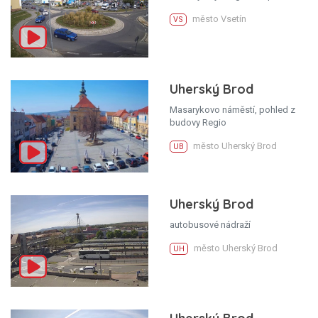
město Vsetín
VS
Uherský Brod
Masarykovo náměstí, pohled z
budovy Regio
město Uherský Brod
UB
Uherský Brod
autobusové nádraží
město Uherský Brod
UH