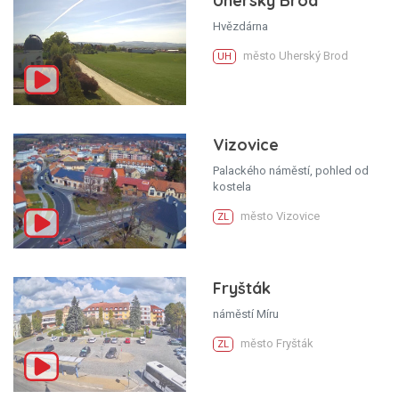
Uherský Brod
Hvězdárna
město Uherský Brod
UH
Vizovice
Palackého náměstí, pohled od
kostela
město Vizovice
ZL
Fryšták
náměstí Míru
město Fryšták
ZL