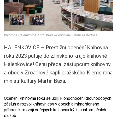
Knihovna Halenkovice. Foto: Krajská knihovna Františka Bartoše
HALENKOVICE – Prestižní ocenění Knihovna
roku 2023 putuje do Zlínského kraje knihovně
Halenkovice! Cenu předal zástupcům knihovny
a obce v Zrcadlové kapli pražského Klementina
ministr kultury Martin Baxa.
Ocenění Knihovna roku se udílí k ohodnocení dlouhodobých
zásluh o rozvoj knihovnictví v obcích a mimořádného
přínosu k rozvoji veřejných knihovnických a informačních
služeb.