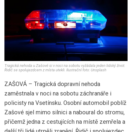
Tragická nehoda u Zašové si v noci na sobotu vyžádala jeden lidský život.
Řidič se spolujezdcem z místa utekli. Ilustrační foto: Unsplash
ZAŠOVÁ – Tragická dopravní nehoda
zaměstnala v noci na sobotu záchranáře i
policisty na Vsetínsku. Osobní automobil poblíž
Zašové sjel mimo silnici a naboural do stromu,
přičemž jedna z cestujících na místě zemřela a
další tři lidé utrpěli zranění. Řidič i spolujezdec