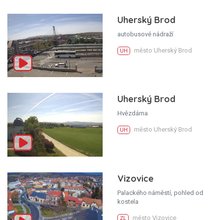
Uherský Brod
autobusové nádraží
město Uherský Brod
UH
Uherský Brod
Hvězdárna
město Uherský Brod
UH
Vizovice
Palackého náměstí, pohled od
kostela
město Vizovice
ZL