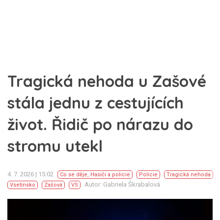
Tragická nehoda u Zašové
stála jednu z cestujících
život. Řidič po nárazu do
stromu utekl
4. 7. 2026 | 15:02
Co se děje
,
Hasiči a policie
Policie
Tragická nehoda
Autor: Gabriela Škrabalová
Vsetínsko
Zašová
VS