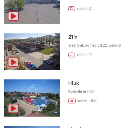
město Zlín
ZL
Zlín
areál Svit, pohled od 22. budovy
město Zlín
ZL
Hluk
Koupaliště Hluk
město Hluk
UH