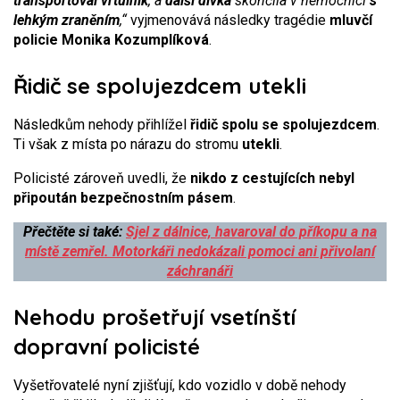
transportoval vrtulník
, a
další dívka
skončila v nemocnici
s
lehkým zraněním
,“
vyjmenovává následky tragédie
mluvčí
policie Monika Kozumplíková
.
Řidič se spolujezdcem utekli
Následkům nehody přihlížel
řidič spolu se spolujezdcem
.
Ti však z místa po nárazu do stromu
utekli
.
Policisté zároveň uvedli, že
nikdo z cestujících nebyl
připoután bezpečnostním pásem
.
Přečtěte si také:
Sjel z dálnice, havaroval do příkopu a na
místě zemřel. Motorkáři nedokázali pomoci ani přivolaní
záchranáři
Nehodu prošetřují vsetínští
dopravní policisté
Vyšetřovatelé nyní zjišťují, kdo vozidlo v době nehody