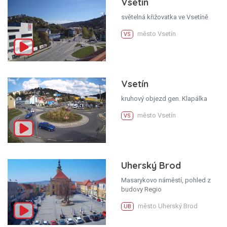
Vsetín
světelná křižovatka ve Vsetíně
město Vsetín
VS
Vsetín
kruhový objezd gen. Klapálka
město Vsetín
VS
Uherský Brod
Masarykovo náměstí, pohled z
budovy Regio
město Uherský Brod
UB