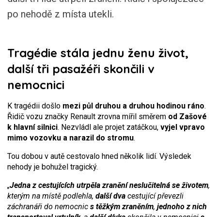
po nehodě z místa utekli.
Tragédie stála jednu ženu život,
další tři pasažéři skončili v
nemocnici
K tragédii došlo
mezi půl druhou a druhou hodinou ráno
.
Řidič vozu značky Renault zrovna mířil směrem
od Zašové
k hlavní silnici
. Nezvládl ale projet zatáčkou,
vyjel vpravo
mimo vozovku a narazil do stromu
.
Tou dobou v autě cestovalo hned několik lidí. Výsledek
nehody je bohužel tragický.
„
Jedna z cestujících utrpěla zranění neslučitelná se životem
,
kterým na místě podlehla,
další
dva
cestující převezli
záchranáři do nemocnic
s těžkým zraněním
,
jednoho z nich