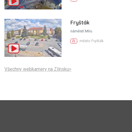
Fryšták
náměstí Míru
město Fryšták
ZL
Všechny webkamery na Zlínsku>