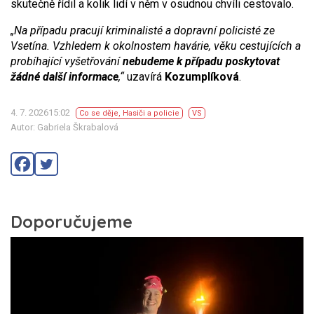
skutečně řídil a kolik lidí v něm v osudnou chvíli cestovalo.
„Na případu pracují kriminalisté a dopravní policisté ze
Vsetína. Vzhledem k okolnostem havárie, věku cestujících a
probíhající vyšetřování
nebudeme k případu poskytovat
žádné další informace
,“
uzavírá
Kozumplíková
.
4. 7. 202615:02
Co se děje
,
Hasiči a policie
VS
Autor: Gabriela Škrabalová