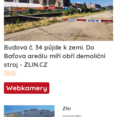
Webkamery
Zlín
náměstí Míru