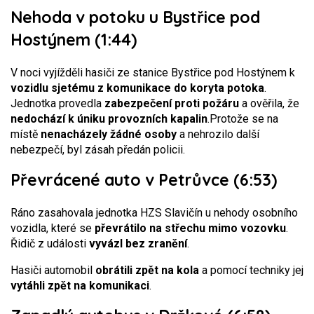
Nehoda v potoku u Bystřice pod
Hostýnem (1:44)
V noci vyjížděli hasiči ze stanice Bystřice pod Hostýnem k
vozidlu sjetému z komunikace do koryta potoka
.
Jednotka provedla
zabezpečení proti požáru
a ověřila, že
nedochází k úniku provozních kapalin
.
Protože se na
místě
nenacházely žádné osoby
a nehrozilo další
nebezpečí, byl zásah předán policii.
Převrácené auto v Petrůvce (6:53)
Ráno zasahovala jednotka HZS Slavičín u nehody osobního
vozidla, které se
převrátilo na střechu mimo vozovku
.
Řidič z události
vyvázl bez zranění
.
Hasiči automobil
obrátili zpět na kola
a pomocí techniky jej
vytáhli zpět na komunikaci
.