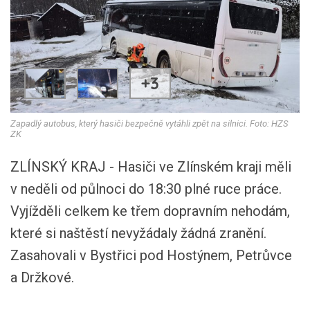
+3
Zapadlý autobus, který hasiči bezpečně vytáhli zpět na silnici. Foto: HZS
ZK
ZLÍNSKÝ KRAJ - Hasiči ve Zlínském kraji měli
v neděli od půlnoci do 18:30 plné ruce práce.
Vyjížděli celkem ke třem dopravním nehodám,
které si naštěstí nevyžádaly žádná zranění.
Zasahovali v Bystřici pod Hostýnem, Petrůvce
a Držkové.