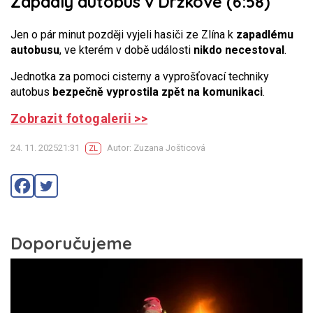
Zapadlý autobus v Držkové (6:58)
Jen o pár minut později vyjeli hasiči ze Zlína k
zapadlému
autobusu
, ve kterém v době události
nikdo necestoval
.
Jednotka za pomoci cisterny a vyprošťovací techniky
autobus
bezpečně vyprostila zpět na komunikaci
.
Zobrazit fotogalerii >>
24. 11. 202521:31
Autor: Zuzana Jošticová
ZL