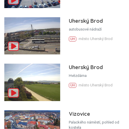
Uherský Brod
autobusové nádraží
město Uherský Brod
UH
Uherský Brod
Hvězdárna
město Uherský Brod
UH
Vizovice
Palackého náměstí, pohled od
kostela