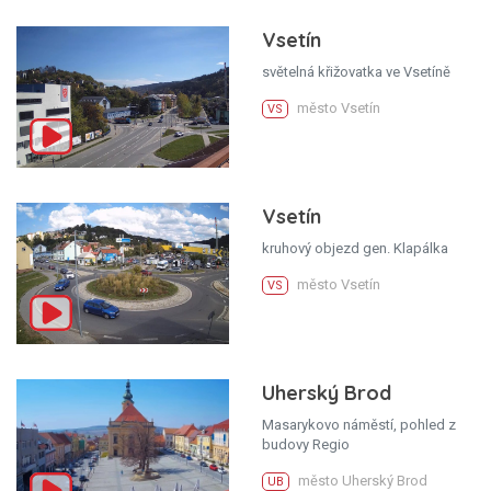
Vsetín
světelná křižovatka ve Vsetíně
město Vsetín
VS
Vsetín
kruhový objezd gen. Klapálka
město Vsetín
VS
Uherský Brod
Masarykovo náměstí, pohled z
budovy Regio
město Uherský Brod
UB