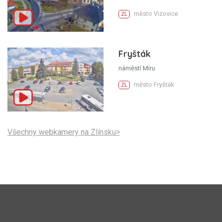
město Vizovice
ZL
Fryšták
náměstí Míru
město Fryšták
ZL
Všechny webkamery na Zlínsku>