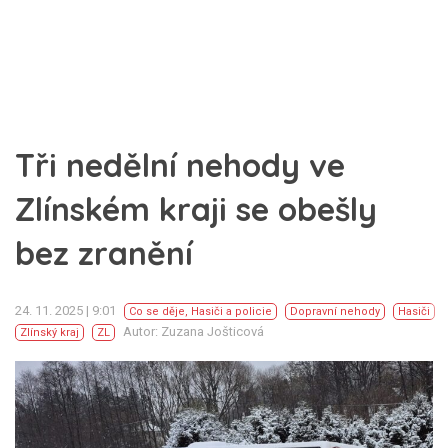
Tři nedělní nehody ve
Zlínském kraji se obešly
bez zranění
24. 11. 2025 | 9:01
Co se děje
,
Hasiči a policie
Dopravní nehody
Hasiči
Autor: Zuzana Jošticová
Zlínský kraj
ZL