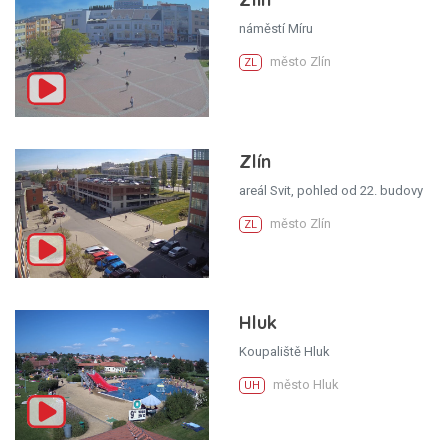
náměstí Míru
město Zlín
ZL
Zlín
areál Svit, pohled od 22. budovy
město Zlín
ZL
Hluk
Koupaliště Hluk
město Hluk
UH