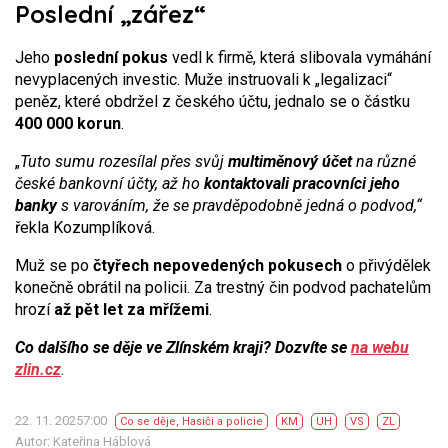
Poslední „zářez“
Jeho
poslední pokus
vedl k firmě, která slibovala vymáhání
nevyplacených investic. Muže instruovali k „legalizaci“
peněz, které obdržel z českého účtu, jednalo se o částku
400 000 korun
.
„
Tuto sumu rozesílal přes svůj
multiměnový účet
na různé
české bankovní účty, až ho
kontaktovali pracovníci jeho
banky
s varováním, že se pravděpodobně jedná o podvod,“
řekla Kozumplíková.
Muž se po
čtyřech nepovedených pokusech
o přivýdělek
konečně obrátil na policii. Za trestný čin podvod pachatelům
hrozí
až pět let za mřížemi
.
Co dalšího se děje ve Zlínském kraji? Dozvíte se
na webu
zlin.cz
.
22. 11. 20257:00
Co se děje
,
Hasiči a policie
KM
UH
VS
ZL
Autor: Kateřina Háblová