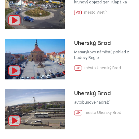
kruhový objezd gen. Klapálka
město Vsetín
VS
Uherský Brod
Masarykovo náměstí, pohled z
budovy Regio
město Uherský Brod
UB
Uherský Brod
autobusové nádraží
město Uherský Brod
UH