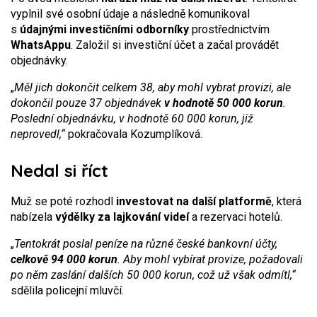
vyplnil své osobní údaje a následně komunikoval
s
údajnými investičními odborníky
prostřednictvím
WhatsAppu
. Založil si investiční účet a začal provádět
objednávky.
„
Měl jich dokončit celkem 38, aby mohl vybrat provizi, ale
dokončil pouze 37 objednávek
v hodnotě 50 000 korun
.
Poslední objednávku, v hodnotě 60 000 korun, již
neprovedl,“
pokračovala Kozumplíková.
Nedal si říct
Muž se poté rozhodl
investovat na další platformě
, která
nabízela
výdělky za lajkování videí
a rezervaci hotelů.
„
Tentokrát poslal peníze na různé české bankovní účty,
celkově 94 000 korun
. Aby mohl vybírat provize, požadovali
po něm zaslání dalších 50 000 korun, což už však odmítl,“
sdělila policejní mluvčí.