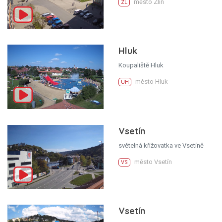
město Zlín
ZL
Hluk
Koupaliště Hluk
město Hluk
UH
Vsetín
světelná křižovatka ve Vsetíně
město Vsetín
VS
Vsetín