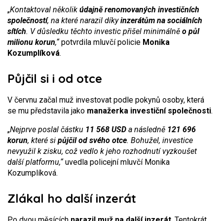
„
Kontaktoval několik
údajně renomovaných investičních
společností
, na které narazil díky
inzerátům na sociálních
sítích
. V důsledku těchto investic přišel minimálně
o půl
milionu korun
,“
potvrdila mluvčí policie
Monika
Kozumplíková
.
Půjčil si i od otce
V červnu začal muž investovat podle pokynů osoby, která
se mu představila jako
manažerka investiční společnosti
.
„
Nejprve poslal částku
11 568 USD
a následně
121 696
korun
, které si
půjčil od svého otce
. Bohužel, investice
nevyužil k zisku, což vedlo k jeho rozhodnutí vyzkoušet
další platformu,“
uvedla policejní mluvčí Monika
Kozumplíková.
Zlákal ho další inzerát
Po dvou měsících
narazil muž na další inzerát
. Tentokrát