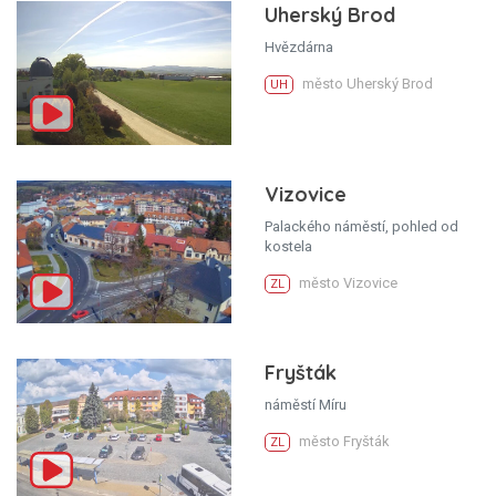
Uherský Brod
Hvězdárna
město Uherský Brod
UH
Vizovice
Palackého náměstí, pohled od
kostela
město Vizovice
ZL
Fryšták
náměstí Míru
město Fryšták
ZL