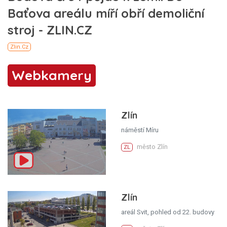
Webkamery
Zlín
náměstí Míru
město Zlín
ZL
Zlín
areál Svit, pohled od 22. budovy