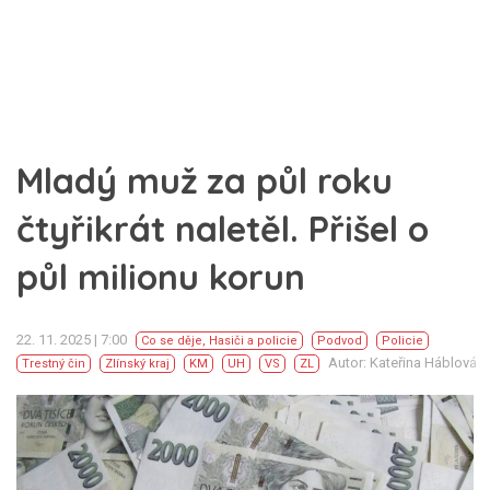
Mladý muž za půl roku
čtyřikrát naletěl. Přišel o
půl milionu korun
22. 11. 2025 | 7:00
Co se děje
,
Hasiči a policie
Podvod
Policie
Autor: Kateřina Háblová
Trestný čin
Zlínský kraj
KM
UH
VS
ZL