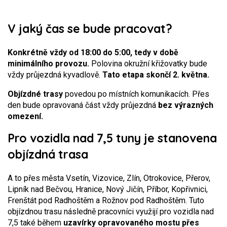
V jaký čas se bude pracovat?
Konkrétně vždy od 18:00 do 5:00, tedy v době
minimálního provozu.
Polovina okružní křižovatky bude
vždy průjezdná kyvadlově.
Tato etapa skončí 2. května.
Objízdné trasy
povedou po místních komunikacích. Přes
den bude opravovaná část vždy průjezdná
bez výrazných
omezení.
Pro vozidla nad 7,5 tuny je stanovena
objízdná trasa
A to přes města Vsetín, Vizovice, Zlín, Otrokovice, Přerov,
Lipník nad Bečvou, Hranice, Nový Jičín, Příbor, Kopřivnici,
Frenštát pod Radhoštěm a Rožnov pod Radhoštěm. Tuto
objízdnou trasu následně pracovníci využijí pro vozidla nad
7,5 také během
uzavírky opravovaného mostu přes