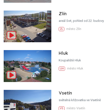
Zlín
areál Svit, pohled od 22. budovy
město Zlín
ZL
Hluk
Koupaliště Hluk
město Hluk
UH
Vsetín
světelná křižovatka ve Vsetíně
město Vsetín
VS