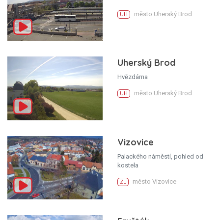
město Uherský Brod
UH
Uherský Brod
Hvězdárna
město Uherský Brod
UH
Vizovice
Palackého náměstí, pohled od
kostela
město Vizovice
ZL