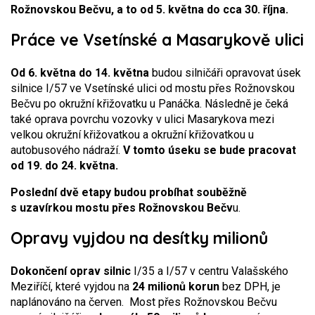
Rožnovskou Bečvu, a to od 5. května do cca 30. října.
Práce ve Vsetínské a Masarykově ulici
Od 6. května do 14. května
budou silničáři opravovat úsek
silnice I/57 ve Vsetínské ulici od mostu přes Rožnovskou
Bečvu po okružní křižovatku u Panáčka. Následně je čeká
také oprava povrchu vozovky v ulici Masarykova mezi
velkou okružní křižovatkou a okružní křižovatkou u
autobusového nádraží.
V tomto úseku se bude pracovat
od 19. do 24. května.
Poslední dvě etapy budou probíhat souběžně
s uzavírkou mostu přes Rožnovskou Bečv
u.
Opravy vyjdou na desítky milionů
Dokončení oprav silnic
I/35 a I/57 v centru Valašského
Meziříčí, které vyjdou na
24 milionů korun
bez DPH, je
naplánováno na červen. Most přes Rožnovskou Bečvu