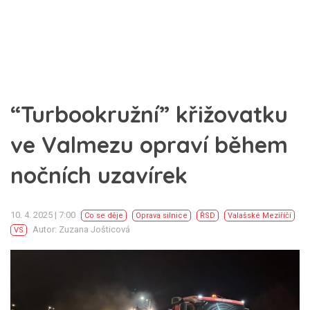
“Turbookružní” křižovatku
ve Valmezu opraví během
nočních uzavírek
10. 4. 2025 | 7:00
Co se děje
Oprava silnice
ŘSD
Valašské Meziříčí
Autor: Zuzana Jošticová
VS