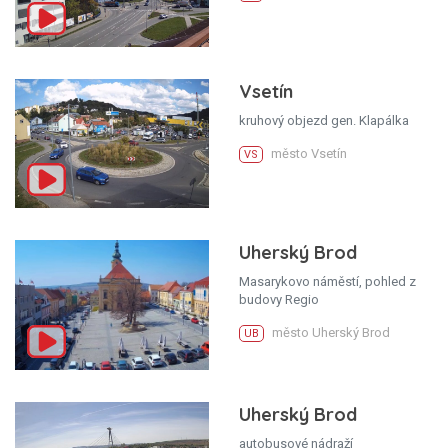
Vsetín
kruhový objezd gen. Klapálka
město Vsetín
VS
Uherský Brod
Masarykovo náměstí, pohled z
budovy Regio
město Uherský Brod
UB
Uherský Brod
autobusové nádraží