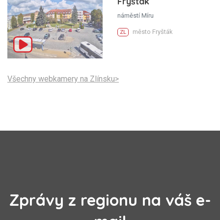
Fryšták
náměstí Míru
město Fryšták
ZL
Všechny webkamery na Zlínsku>
Zprávy z regionu na váš e-