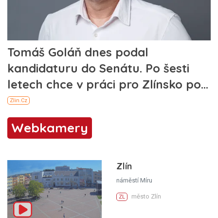
Webkamery
Zlín
náměstí Míru
město Zlín
ZL