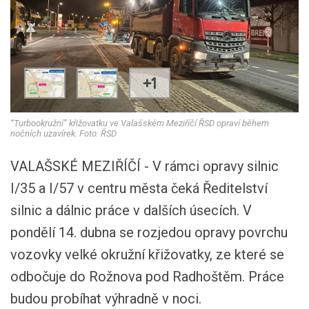
+1
“Turbookružní” křižovatku ve Valašském Meziříčí ŘSD opraví během
nočních uzavírek. Foto: ŘSD
VALAŠSKÉ MEZIŘÍČÍ - V rámci opravy silnic
I/35 a I/57 v centru města čeká Ředitelství
silnic a dálnic práce v dalších úsecích. V
pondělí 14. dubna se rozjedou opravy povrchu
vozovky velké okružní křižovatky, ze které se
odbočuje do Rožnova pod Radhoštěm. Práce
budou probíhat výhradně v noci.