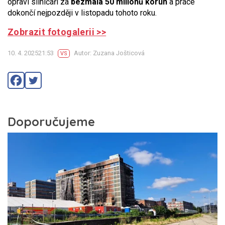
opraví silničáři za
bezmála 50 milionů korun
a práce
dokončí nejpozději v listopadu tohoto roku.
Zobrazit fotogalerii >>
10. 4. 202521:53
Autor: Zuzana Jošticová
VS