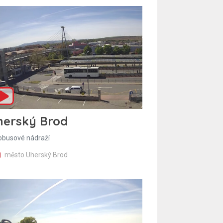
herský Brod
obusové nádraží
město Uherský Brod