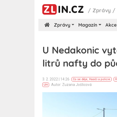
/
Zprávy
Zprávy
Magazín
Akce
U Nedakonic vyt
litrů nafty do p
3. 2. 2022 | 14:26
Co se děje
,
Hasiči a policie
H
Autor: Zuzana Jošticová
UH