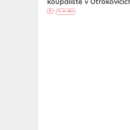
koupaliště v Otrokovicíc
ZL
Co se děje