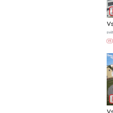
Vs
svě
VS
Vs