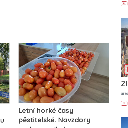
ZL
Zl
areá
ZL
Letní horké časy
pěstitelské. Navzdory
lu