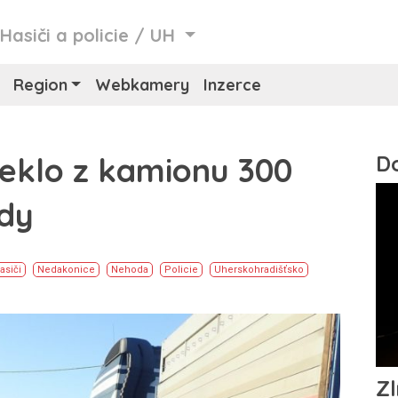
/
Hasiči a policie
/
UH
Region
Webkamery
Inzerce
eklo z kamionu 300
ůdy
asiči
Nedakonice
Nehoda
Policie
Uherskohradišťsko