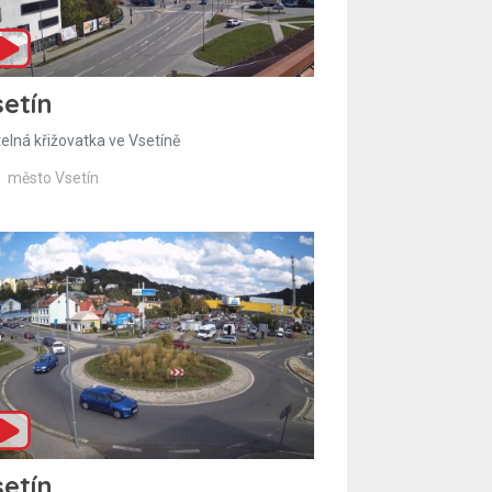
etín
telná křižovatka ve Vsetíně
město Vsetín
etín