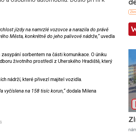
chlost jízdy na namrzlé vozovce a narazila do právě
rého Města, konkrétně do jeho palivové nádrže,“
uvedla
a zasypání sorbentem na části komunikace. O úniku
boru životního prostředí z Uherského Hradiště, který
ch nádrží, které přivezl majitel vozidla.
 vyčíslena na 158 tisíc korun,“
dodala Milena
Zl
á
nám