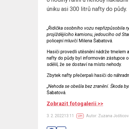
úniku asi 300 litrů nafty do půdy.
„Řidička osobního vozu nepřizpůsobila ry
projíždějícího kamionu, jedoucího od Sta
policejní mluvčí Milena Šabatová.
Hasiči provedli utěsnění nádrže tmelem 
nafty do půdy byl informován zástupce od
sdělil, že se dostaví na místo nehody.
Zbytek nafty přečerpali hasiči do náhradní
„Nehoda se obešla bez zranění. Škoda byla
Šabatová.
Zobrazit fotogalerii >>
3. 2. 202213:11
Autor: Zuzana Jošticov
UH