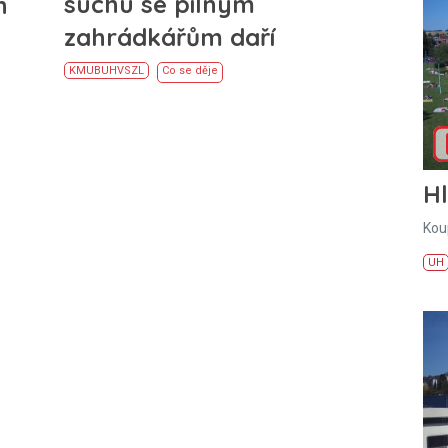
suchu se pilným
h
zahrádkářům daří
KM
UB
UH
VS
ZL
Co se děje
H
Kou
UH