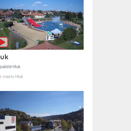
luk
paliště Hluk
město Hluk