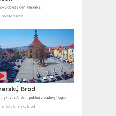
hový objezd gen. Klapálka
město Vsetín
herský Brod
arykovo náměstí, pohled z budovy Regio
město Uherský Brod