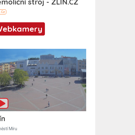
Webkamery
ín
ěstí Míru