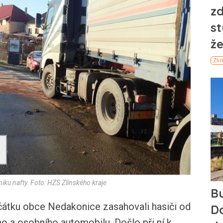
ku nafty. Foto: HZS Zlínského kraje
ku obce Nedakonice zasahovali hasiči od
ho a osobního automobilu. Došlo při ní k