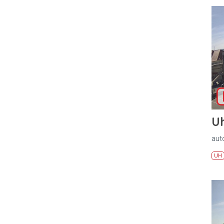
U
aut
UH