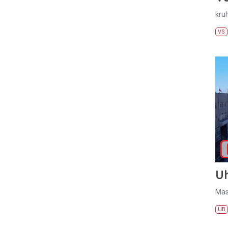
kru
VS
U
Mas
UB