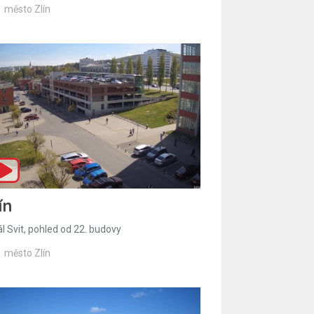
město Zlín
ín
l Svit, pohled od 22. budovy
město Zlín