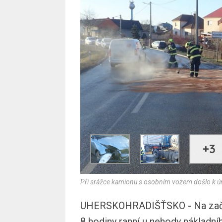
+3
Při srážce kamionu s osobním vozem došlo k úni
UHERSKOHRADIŠŤSKO - Na začát
8 hodiny ranní u nehody nákladní