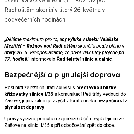
úseku Valašské Meziříčí – Rožnov pod
Radhoštěm skončí v úterý 26. května v
podvečerních hodinách.
„
Děláme maximum pro to, aby
výluka v úseku Valašské
Meziříčí – Rožnov pod Radhoštěm
skončila podle plánu
v
úterý 26. 5.
Předpokládáme, že první vlak tudy projede
po
17. hodině
,“
informovalo
Ředitelství silnic a dálnic
.
Bezpečnější a plynulejší doprava
Posunutí železniční trati souvisí s
přestavbou blízké
křižovatky silnice I/35
s komunikací třetí třídy vedoucí do
Zašové, jejímž cílem je zvýšit v tomto úseku
bezpečnost a
plynulost dopravy
.
Úpravy výrazně pomohou zejména řidičům vyjíždějícím ze
Zašové na silnici I/35 a při odbočování zpět do obce.