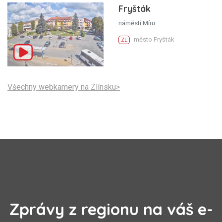
Fryšták
náměstí Míru
město Fryšták
ZL
Všechny webkamery na Zlínsku>
Zprávy z regionu na váš e-