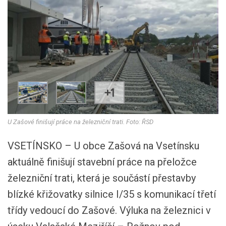
+1
U Zašové finišují práce na železniční trati. Foto: ŘSD
VSETÍNSKO – U obce Zašová na Vsetínsku
aktuálně finišují stavební práce na přeložce
železniční trati, která je součástí přestavby
blízké křižovatky silnice I/35 s komunikací třetí
třídy vedoucí do Zašové. Výluka na železnici v