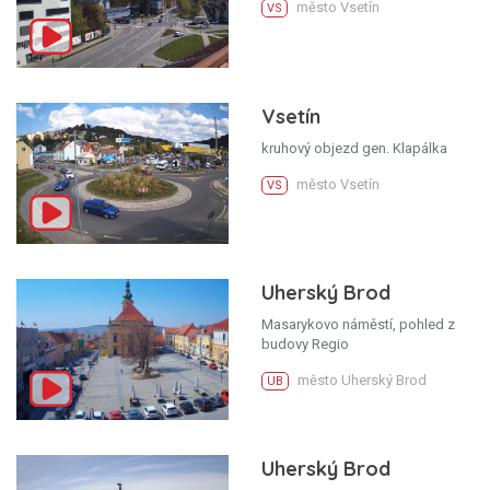
město Vsetín
VS
Vsetín
kruhový objezd gen. Klapálka
město Vsetín
VS
Uherský Brod
Masarykovo náměstí, pohled z
budovy Regio
město Uherský Brod
UB
Uherský Brod