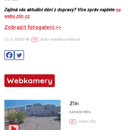
Zajímá vás aktuální dění z dopravy? Více zpráv najdete
na
webu zlin.cz
.
Zobrazit fotogalerii >>
25. 5. 20269:48
Autor: Kateřina Háblová
VS
Webkamery
Zlín
náměstí Míru
město Zlín
ZL