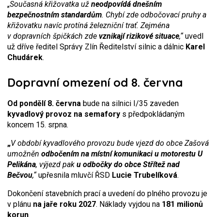
„
Současná křižovatka už
neodpovídá dnešním
bezpečnostním standardům
. Chybí zde odbočovací pruhy a
křižovatku navíc protíná železniční trať. Zejména
v dopravních špičkách zde
vznikají rizikové situace
,“
uvedl
už dříve ředitel Správy Zlín Ředitelství silnic a dálnic
Karel
Chudárek
.
Dopravní omezení od 8. června
Od pondělí 8. června
bude na silnici I/35 zaveden
kyvadlový provoz na semafory
s předpokládaným
koncem 15. srpna.
„
V období kyvadlového provozu bude vjezd do obce Zašová
umožněn
odbočením na místní komunikaci u motorestu U
Pelikána
, výjezd pak
u odbočky do obce Střítež nad
Bečvou
,“
upřesnila mluvčí ŘSD
Lucie Trubelíková
.
Dokončení stavebních prací a uvedení do plného provozu je
v plánu
na jaře roku 2027
. Náklady vyjdou na
181 milionů
korun
.