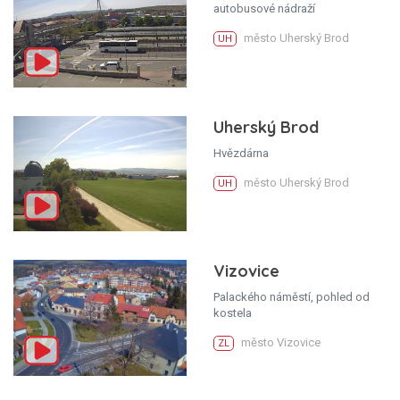
autobusové nádraží
město Uherský Brod
UH
Uherský Brod
Hvězdárna
město Uherský Brod
UH
Vizovice
Palackého náměstí, pohled od
kostela
město Vizovice
ZL