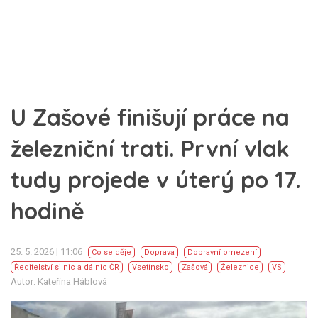
U Zašové finišují práce na
železniční trati. První vlak
tudy projede v úterý po 17.
hodině
25. 5. 2026 | 11:06
Co se děje
Doprava
Dopravní omezení
Ředitelství silnic a dálnic ČR
Vsetínsko
Zašová
Železnice
VS
Autor: Kateřina Háblová