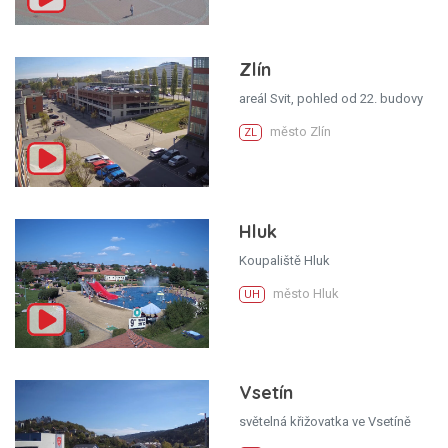
Zlín
areál Svit, pohled od 22. budovy
město Zlín
ZL
Hluk
Koupaliště Hluk
město Hluk
UH
Vsetín
světelná křižovatka ve Vsetíně