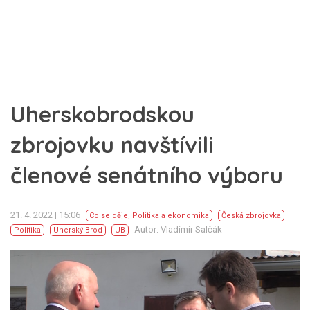
Uherskobrodskou
zbrojovku navštívili
členové senátního výboru
21. 4. 2022 | 15:06
Co se děje
,
Politika a ekonomika
Česká zbrojovka
Autor: Vladimír Salčák
Politika
Uherský Brod
UB