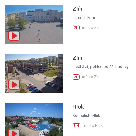
Zlín
náměstí Míru
město Zlín
ZL
Zlín
areál Svit, pohled od 22. budovy
město Zlín
ZL
Hluk
Koupaliště Hluk
město Hluk
UH