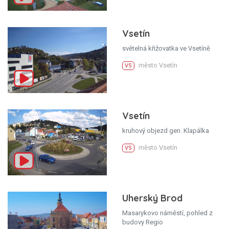
Vsetín
světelná křižovatka ve Vsetíně
město Vsetín
VS
Vsetín
kruhový objezd gen. Klapálka
město Vsetín
VS
Uherský Brod
Masarykovo náměstí, pohled z
budovy Regio