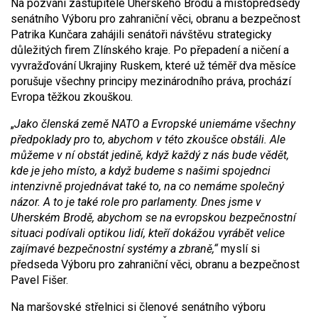
Na pozvání zastupitele Uherského Brodu a místopředsedy
senátního Výboru pro zahraniční věci, obranu a bezpečnost
Patrika Kunčara zahájili senátoři návštěvu strategicky
důležitých firem Zlínského kraje. Po přepadení a ničení a
vyvražďování Ukrajiny Ruskem, které už téměř dva měsíce
porušuje všechny principy mezinárodního práva, prochází
Evropa těžkou zkouškou.
„
Jako členská země NATO a E
vropské unie
máme všechny
předpoklady pro to, abychom v této zkoušce obstáli. Ale
můžeme v ní obstát jedině, když každý z nás bude vědět,
kde je jeho místo, a když budeme s našimi spojednci
intenzivně projednávat také to, na co nemáme společný
názor. A to je také role pro parlamenty.
D
nes
jsme
v
Uherském Brodě, abychom
se na
evropskou bezpečnostní
situaci
podívali
optikou lidí, kteří dokážou vyrábět velice
zajímavé bezpečnostní systémy a zbraně,
“
myslí si
předseda Výboru pro zahraniční věci, obranu a bezpečnost
Pavel Fišer.
Na maršovské střelnici si členové senátního výboru