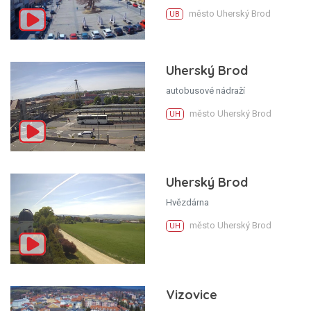
město Uherský Brod
UB
Uherský Brod
autobusové nádraží
město Uherský Brod
UH
Uherský Brod
Hvězdárna
město Uherský Brod
UH
Vizovice