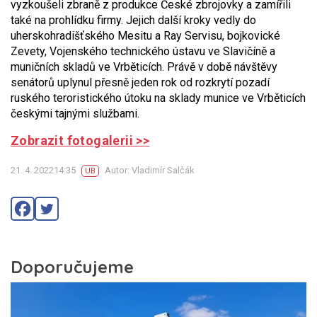
vyzkoušeli zbraně z produkce České zbrojovky a zamířili
také na prohlídku firmy. Jejich další kroky vedly do
uherskohradišťského Mesitu a Ray Servisu, bojkovické
Zevety, Vojenského technického ústavu ve Slavičíně a
muničních skladů ve Vrběticích. Právě v době návštěvy
senátorů uplynul přesně jeden rok od rozkrytí pozadí
ruského teroristického útoku na sklady munice ve Vrběticích
českými tajnými službami.
Zobrazit fotogalerii >>
21. 4. 202214:35
Autor: Vladimír Salčák
UB