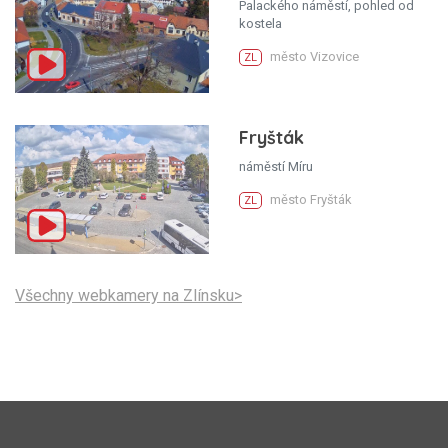
Palackého náměstí, pohled od
kostela
město Vizovice
ZL
Fryšták
náměstí Míru
město Fryšták
ZL
Všechny webkamery na Zlínsku>