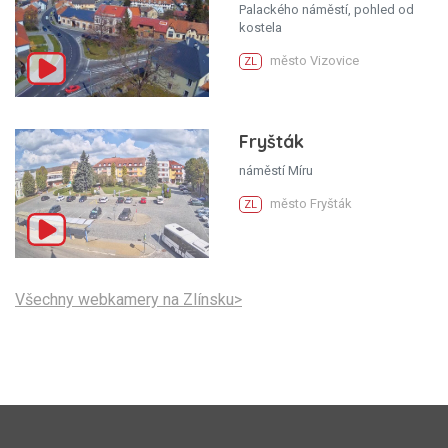
Palackého náměstí, pohled od
kostela
město Vizovice
ZL
Fryšták
náměstí Míru
město Fryšták
ZL
Všechny webkamery na Zlínsku>