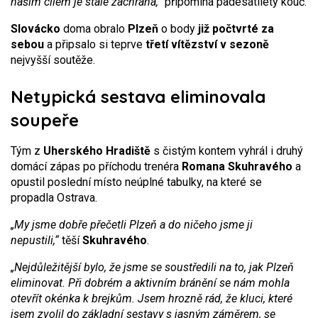
naším cílem je stále záchrana,“
připomíná padesátiletý kouč.
Slovácko
doma obralo
Plzeň
o body
již počtvrté za
sebou
a připsalo si teprve
třetí vítězství v sezoně
nejvyšší soutěže.
Netypická sestava eliminovala
soupeře
Tým z
Uherského Hradiště
s čistým kontem vyhrál i druhý
domácí zápas po příchodu trenéra
Romana Skuhravého
a
opustil poslední místo neúplné tabulky, na které se
propadla Ostrava.
„My jsme dobře přečetli Plzeň a do ničeho jsme ji
nepustili,“
těší
Skuhravého
.
„Nejdůležitější bylo, že jsme se soustředili na to, jak Plzeň
eliminovat. Při dobrém a aktivním bránění se nám mohla
otevřít okénka k brejkům. Jsem hrozně rád, že kluci, které
jsem zvolil do základní sestavy s jasným záměrem, se