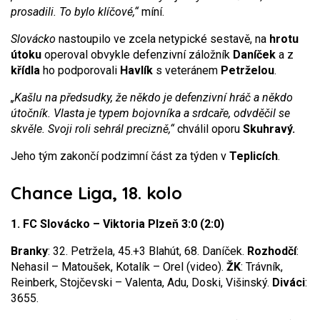
prosadili. To bylo klíčové,“
míní.
Slovácko
nastoupilo ve zcela netypické sestavě, na
hrotu
útoku
operoval obvykle defenzivní záložník
Daníček
a z
křídla
ho podporovali
Havlík
s veteránem
Petrželou
.
„Kašlu na předsudky, že někdo je defenzivní hráč a někdo
útočník. Vlasta je typem bojovníka a srdcaře, odvděčil se
skvěle. Svoji roli sehrál precizně,“
chválil oporu
Skuhravý.
Jeho tým zakončí podzimní část za týden v
Teplicích
.
Chance Liga, 18. kolo
1. FC Slovácko – Viktoria Plzeň 3:0 (2:0)
Branky
: 32. Petržela, 45.+3 Blahút, 68. Daníček.
Rozhodčí
:
Nehasil – Matoušek, Kotalík – Orel (video).
ŽK
: Trávník,
Reinberk, Stojčevski – Valenta, Adu, Doski, Višinský.
Diváci
:
3655.