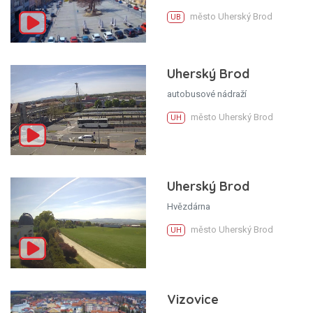
město Uherský Brod
UB
Uherský Brod
autobusové nádraží
město Uherský Brod
UH
Uherský Brod
Hvězdárna
město Uherský Brod
UH
Vizovice