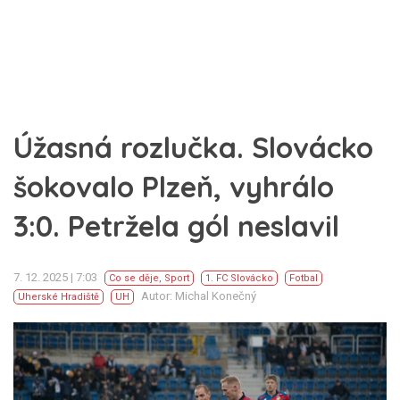
Úžasná rozlučka. Slovácko
šokovalo Plzeň, vyhrálo
3:0. Petržela gól neslavil
7. 12. 2025 | 7:03
Co se děje
,
Sport
1. FC Slovácko
Fotbal
Autor: Michal Konečný
Uherské Hradiště
UH