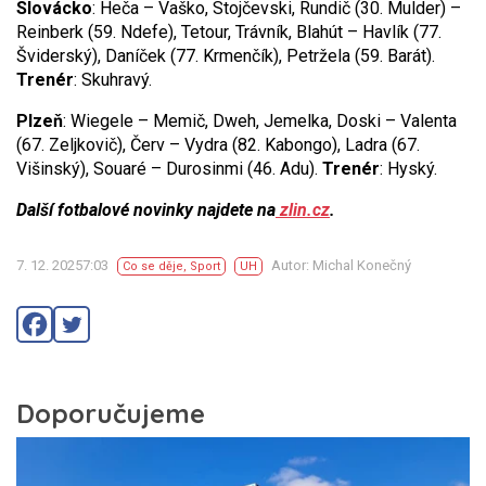
Slovácko
: Heča – Vaško, Stojčevski, Rundič (30. Mulder) –
Reinberk (59. Ndefe), Tetour, Trávník, Blahút – Havlík (77.
Šviderský), Daníček (77. Krmenčík), Petržela (59. Barát).
Trenér
: Skuhravý.
Plzeň
: Wiegele – Memič, Dweh, Jemelka, Doski – Valenta
(67. Zeljkovič), Červ – Vydra (82. Kabongo), Ladra (67.
Višinský), Souaré – Durosinmi (46. Adu).
Trenér
: Hyský.
Další fotbalové novinky najdete na
zlin.cz
.
7. 12. 20257:03
Autor: Michal Konečný
Co se děje
,
Sport
UH