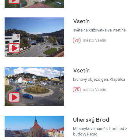
Vsetín
světelná křižovatka ve Vsetíně
město Vsetín
VS
Vsetín
kruhový objezd gen. Klapálka
město Vsetín
VS
Uherský Brod
Masarykovo náměstí, pohled z
budovy Regio