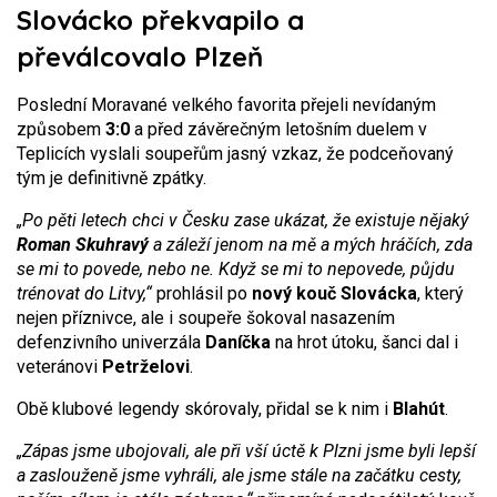
Slovácko překvapilo a
převálcovalo Plzeň
Poslední Moravané velkého favorita přejeli nevídaným
způsobem
3:0
a před závěrečným letošním duelem v
Teplicích vyslali soupeřům jasný vzkaz, že podceňovaný
tým je definitivně zpátky.
„Po pěti letech chci v Česku zase ukázat, že existuje nějaký
Roman Skuhravý
a záleží jenom na mě a mých hráčích, zda
se mi to povede, nebo ne. Když se mi to nepovede, půjdu
trénovat do Litvy,“
prohlásil po
nový kouč Slovácka
, který
nejen příznivce, ale i soupeře šokoval nasazením
defenzivního univerzála
Daníčka
na hrot útoku, šanci dal i
veteránovi
Petrželovi
.
Obě klubové legendy skórovaly, přidal se k nim i
Blahút
.
„Zápas jsme ubojovali, ale při vší úctě k Plzni jsme byli lepší
a zaslouženě jsme vyhráli, ale jsme stále na začátku cesty,