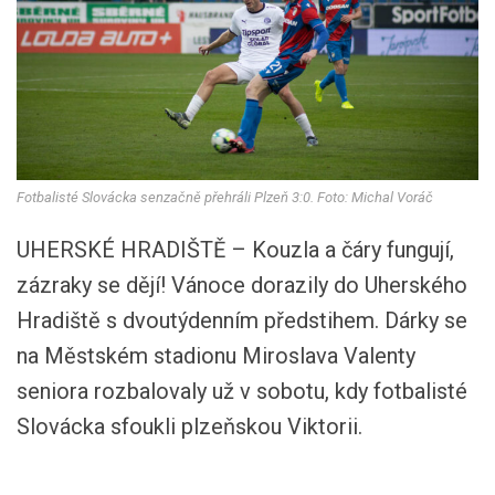
Fotbalisté Slovácka senzačně přehráli Plzeň 3:0. Foto: Michal Voráč
UHERSKÉ HRADIŠTĚ – Kouzla a čáry fungují,
zázraky se dějí! Vánoce dorazily do Uherského
Hradiště s dvoutýdenním předstihem. Dárky se
na Městském stadionu Miroslava Valenty
seniora rozbalovaly už v sobotu, kdy fotbalisté
Slovácka sfoukli plzeňskou Viktorii.