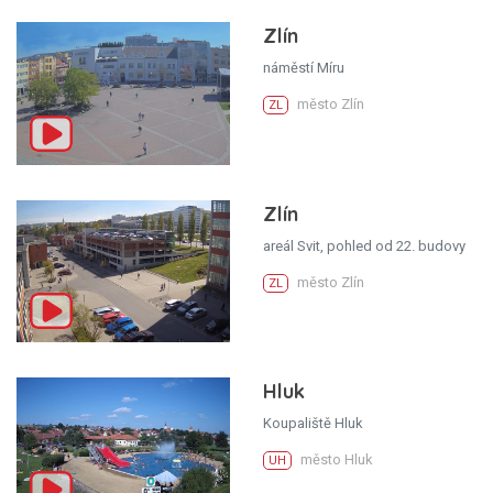
Zlín
náměstí Míru
město Zlín
ZL
Zlín
areál Svit, pohled od 22. budovy
město Zlín
ZL
Hluk
Koupaliště Hluk
město Hluk
UH