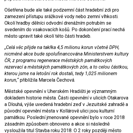
Ošetřena bude ale také podzemní část hradební zdi pro
zamezení přístupu srážkové vody nebo zemní vlhkosti.
Okolí hradby dělníci odvodní drenážním potrubím se
svedením do vsakovacích košů. Po dokončení prací nechá
město upravit také okolí této části hradeb.
„Celá věc přijde na takřka 4,5 milionu korun včetně DPH,
nicméně akce bude spolufinancována Ministerstvem kultury
ČR, z programu regenerace městských památkových
rezervací a městských památkových zón, a to celou částkou,
kterou jsme na letošní rok dostali, tedy 1,025 milionem
korun,“
přiblížila Marcela Čechová.
Městské opevnění v Uherském Hradišti je významným
dokladem historie města. Části opevnění v ulicích Otakarova
a Dlouhá, výše uvedená hradební zeď v Jezuitské zahradě a
původní opevnění města v Kollárově ulici jsou kulturní
památkou. Poslední jmenované opevnění bylo v roce 2018
zásadním způsobem obnoveno a akce si následně
vysloužila titul Stavba roku 2018. O 2 roky později město