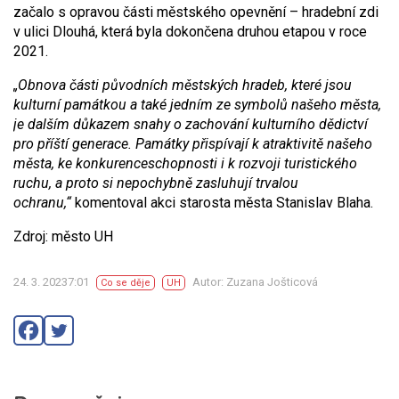
začalo s opravou části městského opevnění – hradební zdi
v ulici Dlouhá, která byla dokončena druhou etapou v roce
2021.
„Obnova části původních městských hradeb, které jsou
kulturní památkou a také jedním ze symbolů našeho města,
je dalším důkazem snahy o zachování kulturního dědictví
pro příští generace. Památky přispívají k atraktivitě našeho
města, ke konkurenceschopnosti i k rozvoji turistického
ruchu, a proto si nepochybně zasluhují trvalou
ochranu,“
komentoval akci starosta města Stanislav Blaha.
Zdroj: město UH
24. 3. 20237:01
Autor: Zuzana Jošticová
Co se děje
UH