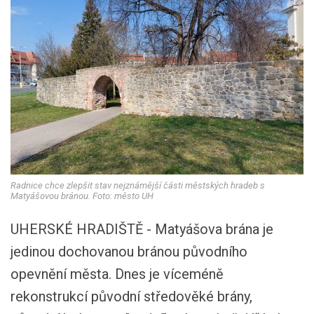
Radnice chce zlepšit stav nejznámější části městských hradeb s
Matyášovou bránou. Foto: město UH
UHERSKÉ HRADIŠTĚ - Matyášova brána je
jedinou dochovanou bránou původního
opevnění města. Dnes je víceméně
rekonstrukcí původní středověké brány,