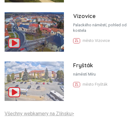
Vizovice
Palackého náměstí, pohled od
kostela
město Vizovice
ZL
Fryšták
náměstí Míru
město Fryšták
ZL
Všechny webkamery na Zlínsku>