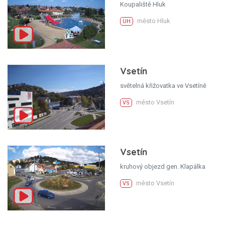
Koupaliště Hluk
město Hluk
UH
Vsetín
světelná křižovatka ve Vsetíně
město Vsetín
VS
Vsetín
kruhový objezd gen. Klapálka
město Vsetín
VS