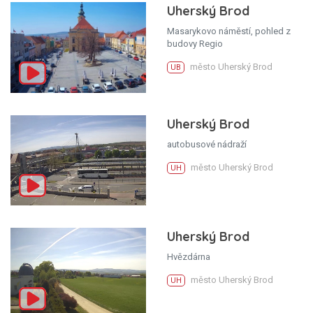
Uherský Brod
Masarykovo náměstí, pohled z
budovy Regio
město Uherský Brod
UB
Uherský Brod
autobusové nádraží
město Uherský Brod
UH
Uherský Brod
Hvězdárna
město Uherský Brod
UH