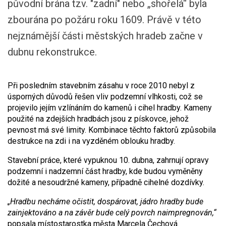
původní brána tzv. "zadní" nebo „shořelá“ byla
zbourána po požáru roku 1609. Právě v této
nejznámější části městských hradeb začne v
dubnu rekonstrukce.
Při posledním stavebním zásahu v roce 2010 nebyl z
úsporných důvodů řešen vliv podzemní vlhkosti, což se
projevilo jejím vzlínáním do kamenů i cihel hradby. Kameny
použité na zdejších hradbách jsou z pískovce, jehož
pevnost má své limity. Kombinace těchto faktorů způsobila
destrukce na zdi i na vyzděném oblouku hradby.
Stavební práce, které vypuknou 10. dubna, zahrnují opravy
podzemní i nadzemní část hradby, kde budou vyměněny
dožité a nesoudržné kameny, případně cihelné dozdívky.
„Hradbu necháme očistit, dospárovat, jádro hradby bude
zainjektováno a na závěr bude celý povrch naimpregnován,“
popsala místostarostka města Marcela Čechová.