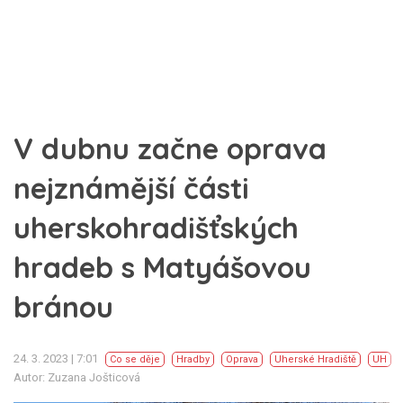
V dubnu začne oprava
nejznámější části
uherskohradišťských
hradeb s Matyášovou
bránou
24. 3. 2023 | 7:01
Co se děje
Hradby
Oprava
Uherské Hradiště
UH
Autor: Zuzana Jošticová