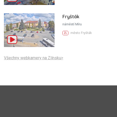
Fryšták
náměstí Míru
město Fryšták
ZL
Všechny webkamery na Zlínsku>