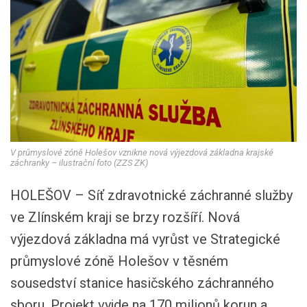
V průmyslové zóně Holešov vznikne nová výjezdová základna krajské
záchranky – ilustrační foto (ZZS ZK)
HOLEŠOV – Síť zdravotnické záchranné služby
ve Zlínském kraji se brzy rozšíří. Nová
výjezdová základna má vyrůst ve Strategické
průmyslové zóně Holešov v těsném
sousedství stanice hasičského záchranného
sboru. Projekt vyjde na 170 milionů korun a