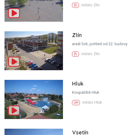
město Zlín
ZL
Zlín
areál Svit, pohled od 22. budovy
město Zlín
ZL
Hluk
Koupaliště Hluk
město Hluk
UH
Vsetín