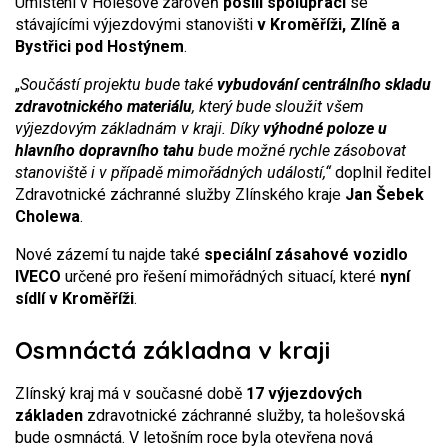
Umístění v Holešově zároveň
posílí spolupráci
se
stávajícími výjezdovými stanovišti
v Kroměříži, Zlíně a
Bystřici pod Hostýnem
.
„
Součástí projektu bude také
vybudování centrálního skladu
zdravotnického materiálu
, který bude sloužit všem
výjezdovým základnám v kraji. Díky
výhodné poloze u
hlavního dopravního tahu
bude možné rychle zásobovat
stanoviště i v případě mimořádných událostí,“
doplnil ředitel
Zdravotnické záchranné služby Zlínského kraje
Jan Šebek
Cholewa
.
Nové zázemí tu najde také
speciální zásahové vozidlo
IVECO
určené pro řešení mimořádných situací, které
nyní
sídlí v Kroměříži
.
Osmnáctá základna v kraji
Zlínský kraj má v současné době
17 výjezdových
základen
zdravotnické záchranné služby, ta holešovská
bude osmnáctá. V letošním roce byla otevřena nová