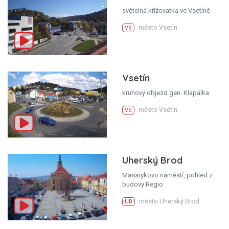
světelná křižovatka ve Vsetíně
město Vsetín
VS
Vsetín
kruhový objezd gen. Klapálka
město Vsetín
VS
Uherský Brod
Masarykovo náměstí, pohled z
budovy Regio
město Uherský Brod
UB