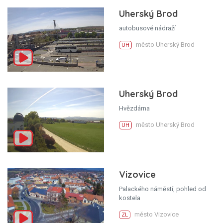
Uherský Brod
autobusové nádraží
město Uherský Brod
UH
Uherský Brod
Hvězdárna
město Uherský Brod
UH
Vizovice
Palackého náměstí, pohled od
kostela
město Vizovice
ZL