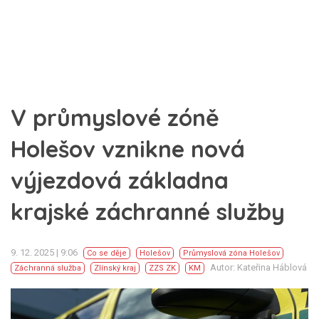
V průmyslové zóně
Holešov vznikne nová
výjezdová základna
krajské záchranné služby
9. 12. 2025 | 9:06
Co se děje
Holešov
Průmyslová zóna Holešov
Autor: Kateřina Háblová
Záchranná služba
Zlínský kraj
ZZS ZK
KM