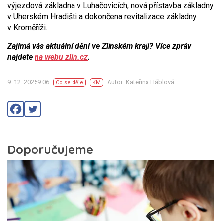
výjezdová základna v Luhačovicích, nová přístavba základny
v Uherském Hradišti a dokončena revitalizace základny
v Kroměříži.
Zajímá vás aktuální dění ve Zlínském kraji? Více zpráv
najdete
na webu zlin.cz
.
9. 12. 20259:06
Autor: Kateřina Háblová
Co se děje
KM