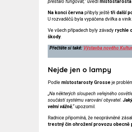
přestalo fungovat,“
uvedl
místostarost
Na konci června
přibyly ještě
tři další
U rozvaděčů byla vypáčena dvířka a viník či
Ve všech případech byly závady
rychle 
škody
.
Přečtěte si také:
Výstavba nového Kultur
Nejde jen o lampy
Podle
místostarosty Grosse
je problé
„Na některých sloupech veřejného osvětl
součástí systému varování obyvatel.
Jaký
velmi vážně
,“
upozornil.
Radnice připomíná, že neoprávněné zása
trestný čin ohrožení provozu obecně