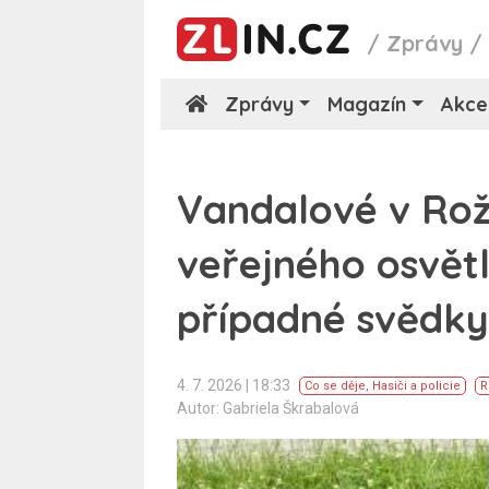
/
Zprávy
Zprávy
Magazín
Akce
Vandalové v Rož
veřejného osvětl
případné svědk
4. 7. 2026 | 18:33
Co se děje
,
Hasiči a policie
R
Autor: Gabriela Škrabalová