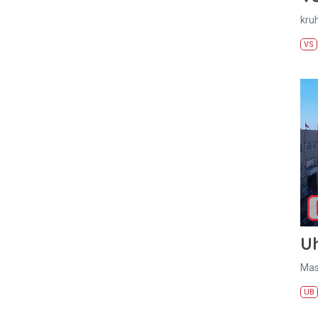
kru
VS
U
Mas
UB