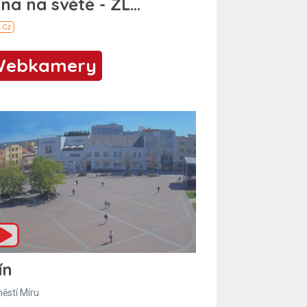
Webkamery
ín
ěstí Míru