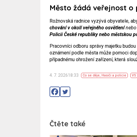
Město žádá veřejnost o
Rožnovská radnice vyzývá obyvatele, aby 
chování v okolí veřejného osvětlení
nebo 
Policii České republiky nebo městskou po
Pracovníci odboru správy majetku budou s
oznámení podle města může pomoci dopa
případnému ohrožení zařízení, která slouž
4. 7. 202618:33
Co se děje
,
Hasiči a policie
VS
Čtěte také