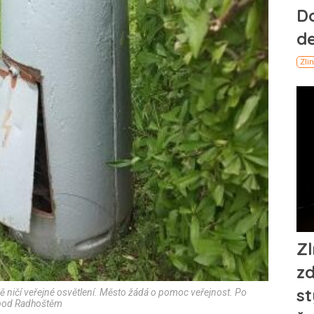
ničí veřejné osvětlení. Město žádá o pomoc veřejnost. Po
v pod Radhoštěm