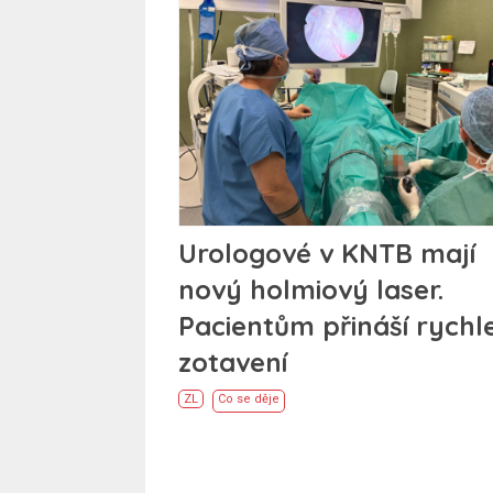
Urologové v KNTB mají
nový holmiový laser.
Pacientům přináší rychle
zotavení
ZL
Co se děje