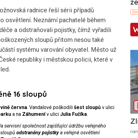
vská radnice řeší sérii případů
ho osvětlení. Neznámí pachatelé během
ěče a odstraňovali pojistky, čímž vyřadili
 poškozených sloupů přitom nesou také
oučástí systému varování obyvatel. Město už
České republiky i městskou policii, které v
led.
ně 16 sloupů
ovině června
. Vandalové poškodili
šest sloupů
v ulici
parku
a na
Záhumení
v ulici
Julia Fučíka
.
Zl
 servisní společnost zajišťující údržbu veřejného
nám
e sloupů
odstraněny pojistky
a veřejné osvětlení