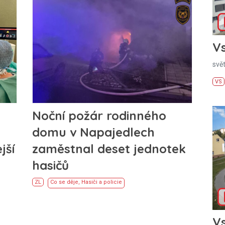
Vs
svě
VS
Noční požár rodinného
domu v Napajedlech
jší
zaměstnal deset jednotek
hasičů
ZL
Co se děje
,
Hasiči a policie
Vs