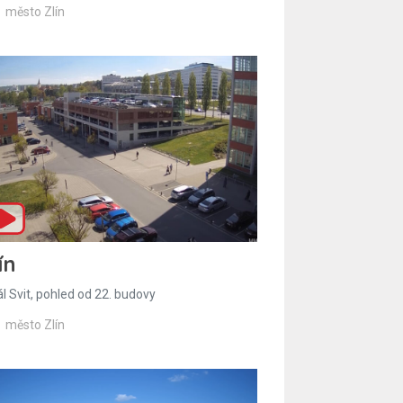
město Zlín
ín
l Svit, pohled od 22. budovy
město Zlín