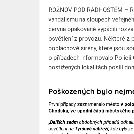
ROŽNOV POD RADHOŠTĚM – Rožno
vandalismu na sloupech veřejné
června opakovaně vypáčili rozvad
osvětlení z provozu. Některé z
poplachové sirény, které jsou s
o případech informovalo Policii 
postižených lokalitách posílí doh
Poškozených bylo nejmé
První případy zaznamenalo město
v pol
Chodská
,
ve spodní části městského 
„
Dalších sedm
obdobných případů odhalila
osvětlení na
Tyršově nábřeží
, kde byly z