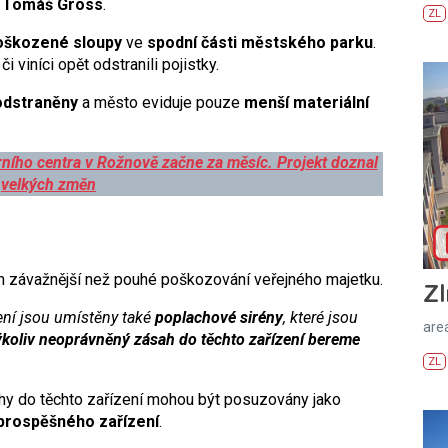
a Tomáš Gross
.
ZL
 poškozené sloupy
ve
spodní části městského parku
.
 viníci opět odstranili pojistky.
odstraněny
a město eviduje pouze
menší materiální
ního centra v Rožnově začne za měsíc. Projekt doznal
velkých změn
m závažnější než pouhé poškozování veřejného majetku.
Zl
ení jsou umístěny také
poplachové sirény
, které jsou
areá
koliv neoprávněný zásah do těchto zařízení bereme
ZL
hy do těchto zařízení mohou být posuzovány jako
 prospěšného zařízení
.