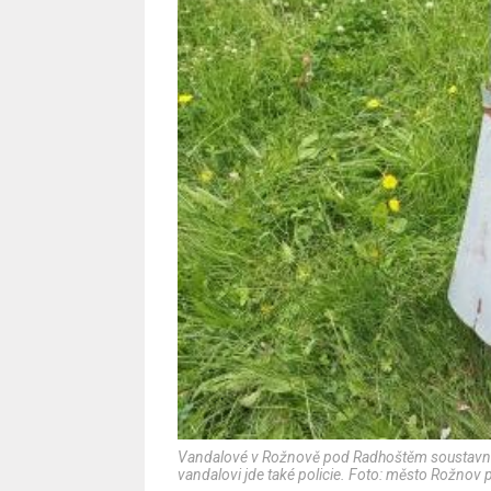
Vandalové v Rožnově pod Radhoštěm soustavně 
vandalovi jde také policie. Foto: město Rožno