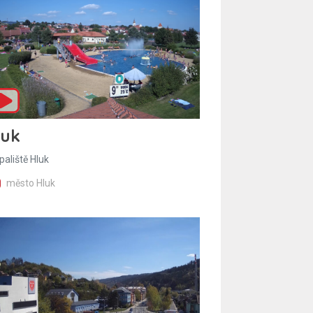
luk
paliště Hluk
město Hluk