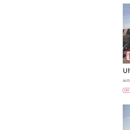
U
aut
UH