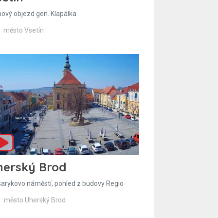
hový objezd gen. Klapálka
město Vsetín
herský Brod
arykovo náměstí, pohled z budovy Regio
město Uherský Brod