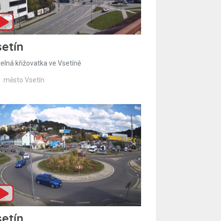
etín
telná křižovatka ve Vsetíně
město Vsetín
etín