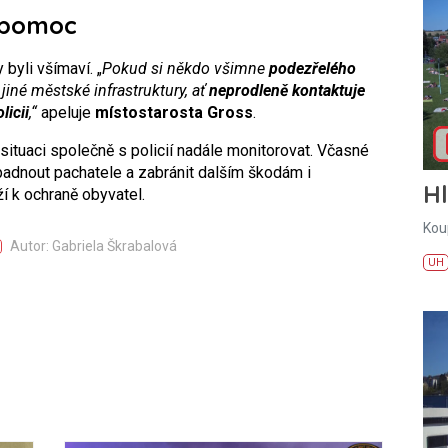
 pomoc
byli všímaví. „
Pokud si někdo všimne
podezřelého
jiné městské infrastruktury, ať
neprodleně kontaktuje
licii
,“
apeluje
místostarosta Gross
.
ituaci společně s policií nadále monitorovat. Včasné
dnout pachatele a zabránit dalším škodám i
H
í k ochraně obyvatel.
Kou
Autor: Gabriela Škrabalová
UH