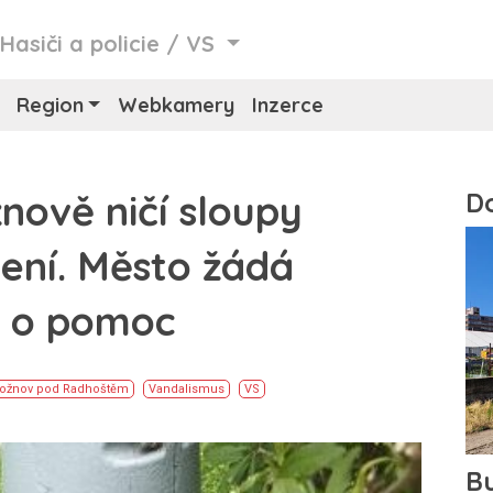
/
Hasiči a policie
/
VS
Region
Webkamery
Inzerce
nově ničí sloupy
ení. Město žádá
y o pomoc
ožnov pod Radhoštěm
Vandalismus
VS