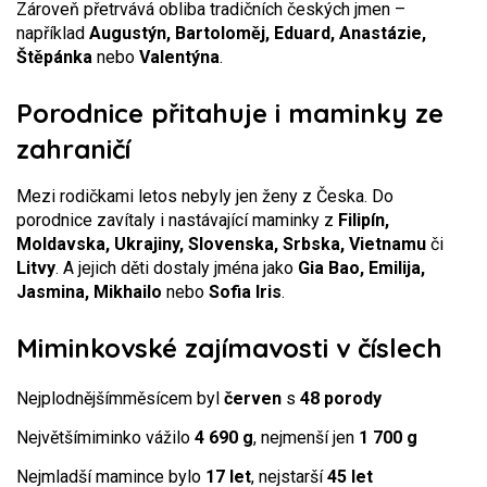
Zároveň přetrvává obliba tradičních českých jmen –
například
Augustýn, Bartoloměj, Eduard, Anastázie,
Štěpánka
nebo
Valentýna
.
Porodnice přitahuje i maminky ze
zahraničí
Mezi rodičkami letos nebyly jen ženy z Česka. Do
porodnice zavítaly i nastávající maminky z
Filipín,
Moldavska, Ukrajiny, Slovenska, Srbska, Vietnamu
či
Litvy
. A jejich děti dostaly jména jako
Gia Bao, Emilija,
Jasmina, Mikhailo
nebo
Sofia Iris
.
Miminkovské zajímavosti v číslech
Nejplodnějšímměsícem byl
červen
s
48 porody
Největšímiminko vážilo
4 690 g
, nejmenší jen
1 700 g
Nejmladší mamince bylo
17 let
, nejstarší
45 let