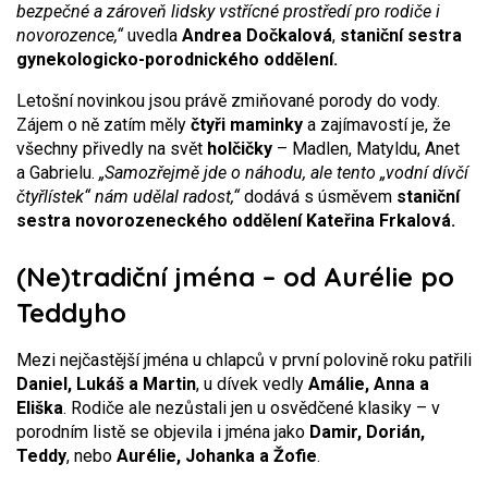
bezpečné a zároveň lidsky vstřícné prostředí pro rodiče i
novorozence,“
uvedla
Andrea Dočkalová
,
staniční sestra
gynekologicko-porodnického oddělení.
Letošní novinkou jsou právě zmiňované porody do vody.
Zájem o ně zatím měly
čtyři maminky
a zajímavostí je, že
všechny přivedly na svět
holčičky
– Madlen, Matyldu, Anet
a Gabrielu.
„Samozřejmě jde o náhodu, ale tento „vodní dívčí
čtyřlístek“ nám udělal radost,“
dodává s úsměvem
staniční
sestra novorozeneckého oddělení
Kateřina Frkalová.
(Ne)tradiční jména – od Aurélie po
Teddyho
Mezi nejčastější jména u chlapců v první polovině roku patřili
Daniel, Lukáš a Martin
, u dívek vedly
Amálie, Anna a
Eliška
. Rodiče ale nezůstali jen u osvědčené klasiky – v
porodním listě se objevila i jména jako
Damir, Dorián,
Teddy
, nebo
Aurélie, Johanka a Žofie
.