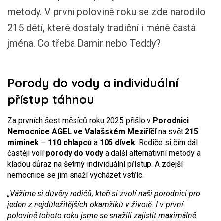
metody. V první polovině roku se zde narodilo
215 dětí, které dostaly tradiční i méně častá
jména. Co třeba Damir nebo Teddy?
Porody do vody a individuální
přístup táhnou
Za prvních šest měsíců roku 2025 přišlo v
Porodnici
Nemocnice AGEL ve Valašském Meziříčí
na svět
215
miminek
–
110 chlapců
a
105 dívek
. Rodiče si čím dál
častěji volí
porody do vody
a další alternativní metody a
kladou důraz na šetrný individuální přístup. A zdejší
nemocnice se jim snaží vycházet vstříc.
„Vážíme si důvěry rodičů, kteří si zvolí naši porodnici pro
jeden z nejdůležitějších okamžiků v životě. I v první
polovině tohoto roku jsme se snažili zajistit maximálně