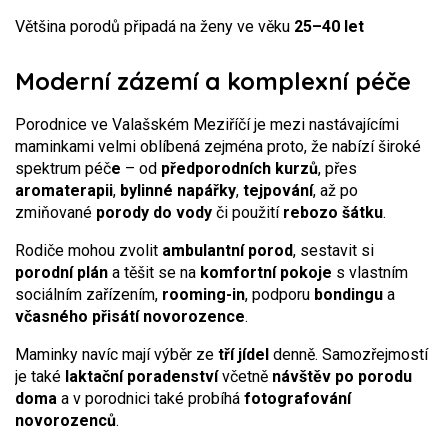
Většina porodů připadá na ženy ve věku
25–40 let
Moderní zázemí a komplexní péče
Porodnice ve Valašském Meziříčí je mezi nastávajícími
maminkami velmi oblíbená zejména proto, že nabízí široké
spektrum péč
e
– od
předporodních kurzů
, přes
aromaterapii
,
bylinné napářky
,
tejpování
, až po
zmiňované
porody do vody
či použití
rebozo šátku
.
Rodiče mohou zvolit
ambulantní porod
, sestavit si
porodní plán
a těšit se na
komfortní pokoje
s vlastním
sociálním zařízením,
rooming-in
, podporu
bondingu
a
včasného přisátí novorozence
.
Maminky navíc mají výběr ze
tří jídel
denně. Samozřejmostí
je také
laktační poradenství
včetně
návštěv po porodu
doma
a v porodnici také probíhá
fotografování
novorozenců
.