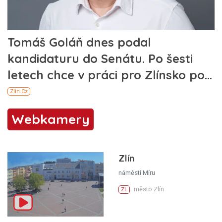
Webkamery
Zlín
náměstí Míru
město Zlín
ZL