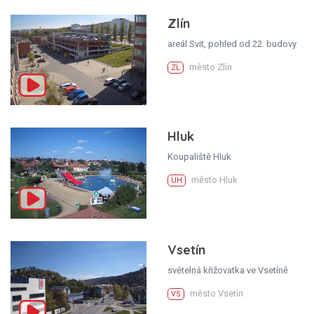
Zlín
areál Svit, pohled od 22. budovy
město Zlín
ZL
Hluk
Koupaliště Hluk
město Hluk
UH
Vsetín
světelná křižovatka ve Vsetíně
město Vsetín
VS