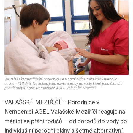
Ve valašskomeziříčské porodnici se v první půlce roku 2025 narodilo
celkem 215 dětí. Novinkou jsou navíc porody do vody, které jsou čím dál
populárnější. Foto: Nemocnice AGEL Valašské Meziříčí
VALAŠSKÉ MEZIŘÍČÍ – Porodnice v
Nemocnici AGEL Valašské Meziříčí reaguje na
měnící se přání rodičů – od porodů do vody po
individuální porodní plány a šetrné alternativní