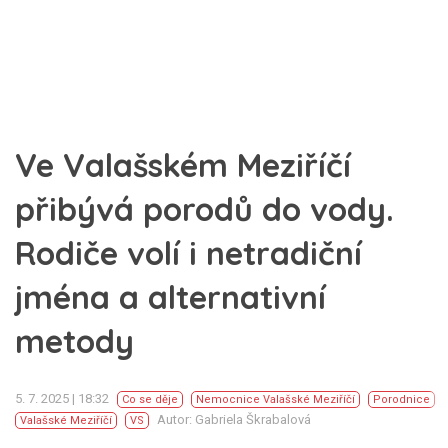
Ve Valašském Meziříčí
přibývá porodů do vody.
Rodiče volí i netradiční
jména a alternativní
metody
5. 7. 2025 | 18:32
Co se děje
Nemocnice Valašské Meziříčí
Porodnice
Autor: Gabriela Škrabalová
Valašské Meziříčí
VS