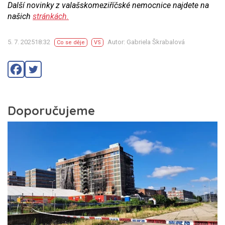
Další novinky z valašskomeziříčské nemocnice najdete na
našich
stránkách.
5. 7. 202518:32
Autor: Gabriela Škrabalová
Co se děje
VS