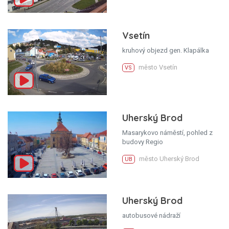
Vsetín
kruhový objezd gen. Klapálka
město Vsetín
VS
Uherský Brod
Masarykovo náměstí, pohled z
budovy Regio
město Uherský Brod
UB
Uherský Brod
autobusové nádraží