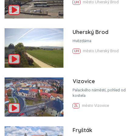
město Uherský Brod
UH
Uherský Brod
Hvězdárna
město Uherský Brod
UH
Vizovice
Palackého náměstí, pohled od
kostela
město Vizovice
ZL
Fryšták