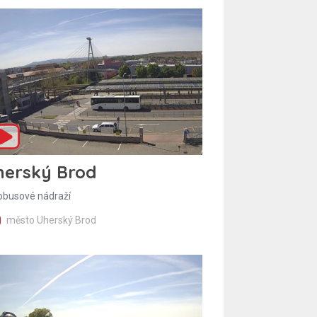
herský Brod
obusové nádraží
město Uherský Brod