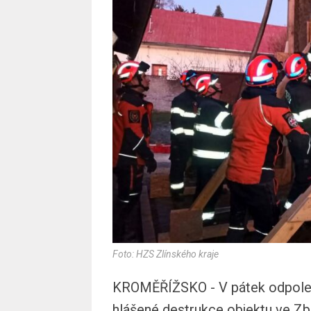
Foto: HZS Zlínského kraje
KROMĚŘÍŽSKO - V pátek odpoledn
hlášené destrukce objektu ve Zbo