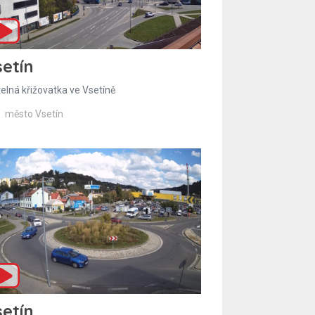
etín
telná křižovatka ve Vsetíně
město Vsetín
etín