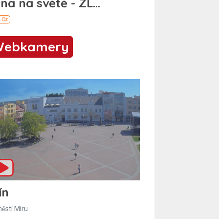
Webkamery
ín
ěstí Míru