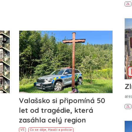
ZL
Zl
areá
Valašsko si připomíná 50
ZL
let od tragédie, která
zasáhla celý region
VS
Co se děje
,
Hasiči a policie