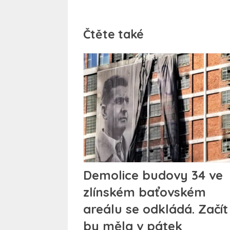
Čtěte také
Demolice budovy 34 ve
zlínském baťovském
areálu se odkládá. Začít
by měla v pátek