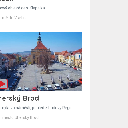
hový objezd gen. Klapálka
město Vsetín
herský Brod
arykovo náměstí, pohled z budovy Regio
město Uherský Brod