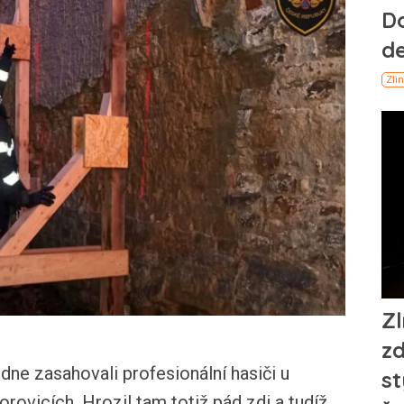
e zasahovali profesionální hasiči u
rovicích. Hrozil tam totiž pád zdi a tudíž