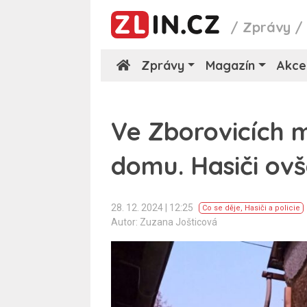
/
Zprávy
Zprávy
Magazín
Akce
Ve Zborovicích 
domu. Hasiči ovš
28. 12. 2024 | 12:25
Co se děje
,
Hasiči a policie
Autor: Zuzana Jošticová