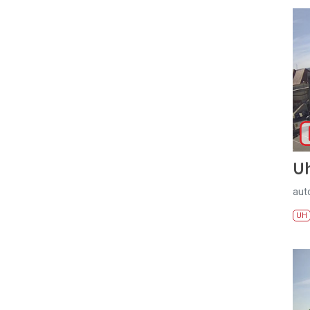
U
aut
UH