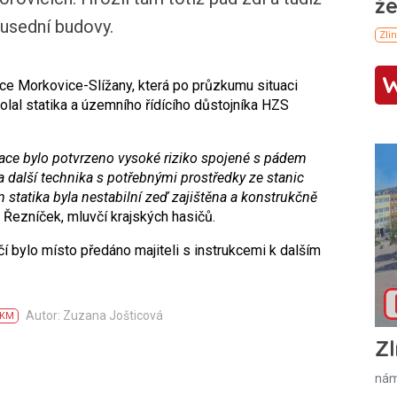
usední budovy.
ice Morkovice-Slížany, která po průzkumu situaci
volal statika a územního řídícího důstojníka HZS
ce bylo potvrzeno vysoké riziko spojené s pádem
na další technika s potřebnými prostředky ze stanic
 statika byla nestabilní zeď zajištěna a konstrukčně
l Řezníček, mluvčí krajských hasičů.
 bylo místo předáno majiteli s instrukcemi k dalším
Autor: Zuzana Jošticová
KM
Zl
nám