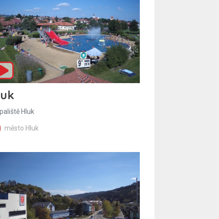
luk
paliště Hluk
město Hluk