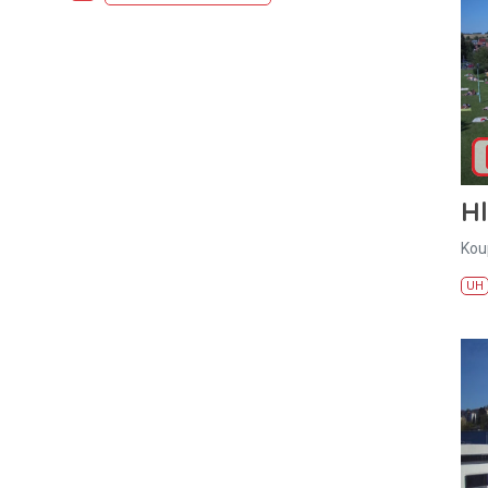
H
Kou
UH