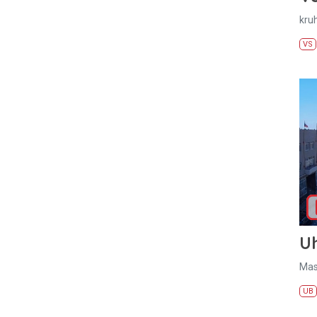
kru
VS
U
Mas
UB