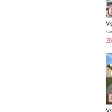
Vs
svě
VS
Vs