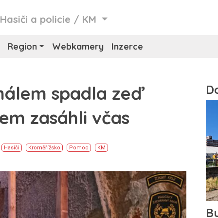
/
Hasiči a policie
/
KM
Region
Webkamery
Inzerce
málem spadla zeď
em zasáhli včas
Hasiči
Kroměřížsko
Pomoc
KM