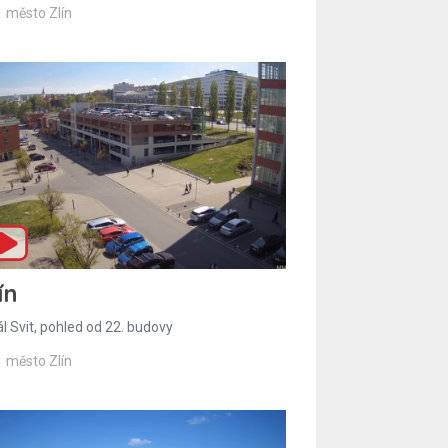
město Zlín
ín
l Svit, pohled od 22. budovy
město Zlín