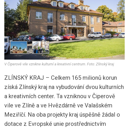
V Čiperově vile vznikne kulturní a kreativní centrum. Foto: Zlínský kraj
ZLÍNSKÝ KRAJ – Celkem 165 milionů korun
získá Zlínský kraj na vybudování dvou kulturních
a kreativních center. Ta vzniknou v Čiperově
vile ve Zlíně a ve Hvězdárně ve Valašském
Meziříčí. Na oba projekty kraj úspěšně žádal o
dotace z Evropské unie prostřednictvím