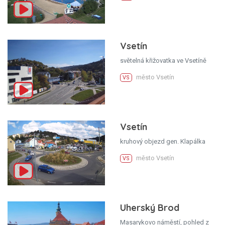
Vsetín
světelná křižovatka ve Vsetíně
město Vsetín
VS
Vsetín
kruhový objezd gen. Klapálka
město Vsetín
VS
Uherský Brod
Masarykovo náměstí, pohled z