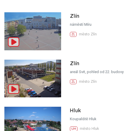
Zlín
náměstí Míru
město Zlín
ZL
Zlín
areál Svit, pohled od 22. budovy
město Zlín
ZL
Hluk
Koupaliště Hluk
město Hluk
UH