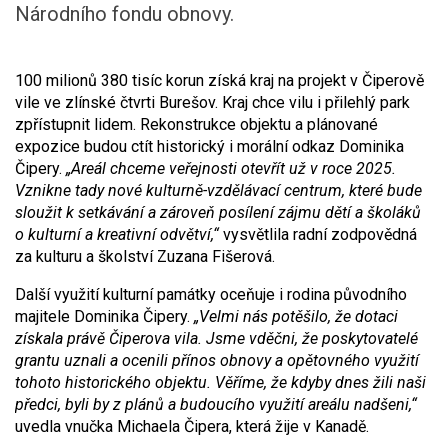
Národního fondu obnovy.
100 milionů 380 tisíc korun získá kraj na projekt v Čiperově
vile ve zlínské čtvrti Burešov. Kraj chce vilu i přilehlý park
zpřístupnit lidem. Rekonstrukce objektu a plánované
expozice budou ctít historický i morální odkaz Dominika
Čipery.
„Areál chceme veřejnosti otevřít už v roce 2025.
Vznikne tady nové kulturně-vzdělávací centrum, které bude
sloužit k setkávání a zároveň posílení zájmu dětí a školáků
o kulturní a kreativní odvětví,“
vysvětlila radní zodpovědná
za kulturu a školství Zuzana Fišerová.
Další využití kulturní památky oceňuje i rodina původního
majitele Dominika Čipery.
„Velmi nás potěšilo, že dotaci
získala právě Čiperova vila. Jsme vděčni, že poskytovatelé
grantu uznali a ocenili přínos obnovy a opětovného využití
tohoto historického objektu. Věříme, že kdyby dnes žili naši
předci, byli by z plánů a budoucího využití areálu nadšeni,“
uvedla vnučka Michaela Čipera, která žije v Kanadě.