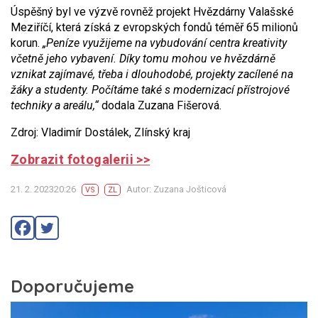
Úspěšný byl ve výzvě rovněž projekt Hvězdárny Valašské
Meziříčí, která získá z evropských fondů téměř 65 milionů
korun.
„Peníze využijeme na vybudování centra kreativity
včetně jeho vybavení. Díky tomu mohou ve hvězdárně
vznikat zajímavé, třeba i dlouhodobé, projekty zacílené na
žáky a studenty. Počítáme také s modernizací přístrojové
techniky a areálu,“
dodala Zuzana Fišerová.
Zdroj: Vladimír Dostálek, Zlínský kraj
Zobrazit fotogalerii >>
21. 2. 202320:26
Autor: Zuzana Jošticová
VS
ZL