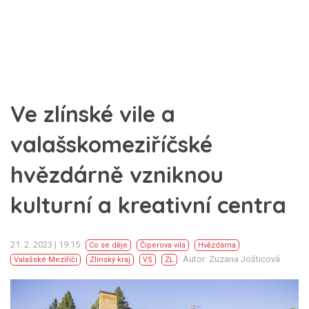
Ve zlínské vile a
valašskomeziříčské
hvězdárně vzniknou
kulturní a kreativní centra
21. 2. 2023 | 19:15
Co se děje
Čiperova vila
Hvězdárna
Autor: Zuzana Jošticová
Valašské Meziříčí
Zlínský kraj
VS
ZL