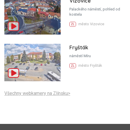
Vizovice
Palackého náměstí, pohled od
kostela
město Vizovice
ZL
Fryšták
náměstí Míru
město Fryšták
ZL
Všechny webkamery na Zlínsku>