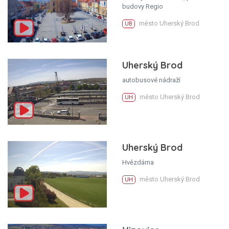
budovy Regio
město Uherský Brod
UB
Uherský Brod
autobusové nádraží
město Uherský Brod
UH
Uherský Brod
Hvězdárna
město Uherský Brod
UH