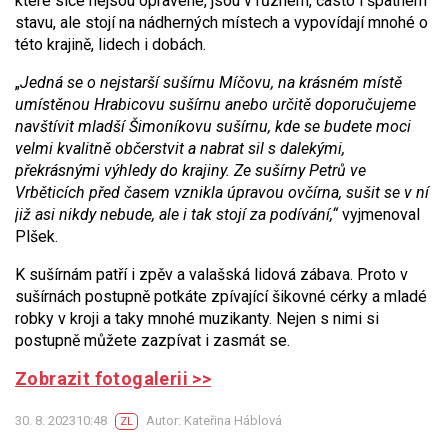
které sice nejsou opravené, jsou v různém, často i špatném
stavu, ale stojí na nádherných místech a vypovídají mnohé o
této krajině, lidech i dobách.
„
Jedná se o nejstarší sušírnu Míčovu, na krásném místě
umístěnou Hrabicovu sušírnu anebo určitě doporučujeme
navštívit mladší Šimoníkovu sušírnu, kde se budete moci
velmi kvalitně občerstvit a nabrat sil s dalekými,
překrásnými výhledy do krajiny. Ze sušírny Petrů ve
Vrběticích před časem vznikla úpravou ovčírna, sušit se v ní
již asi nikdy nebude, ale i tak stojí za podívání,“
vyjmenoval
Plšek.
K sušírnám patří i zpěv a valašská lidová zábava. Proto v
sušírnách postupně potkáte zpívající šikovné cérky a mladé
robky v kroji a taky mnohé muzikanty. Nejen s nimi si
postupně můžete zazpívat i zasmát se.
Zobrazit fotogalerii >>
30. 8. 202310:48
Autor: Kateřina Háblová
ZL