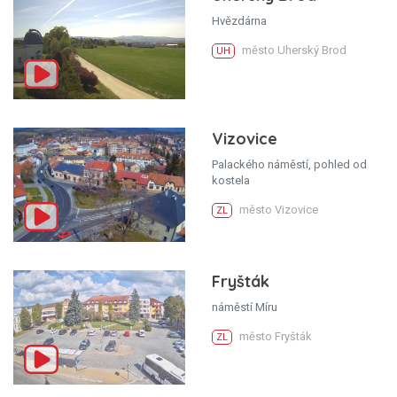
Hvězdárna
město Uherský Brod
UH
Vizovice
Palackého náměstí, pohled od
kostela
město Vizovice
ZL
Fryšták
náměstí Míru
město Fryšták
ZL