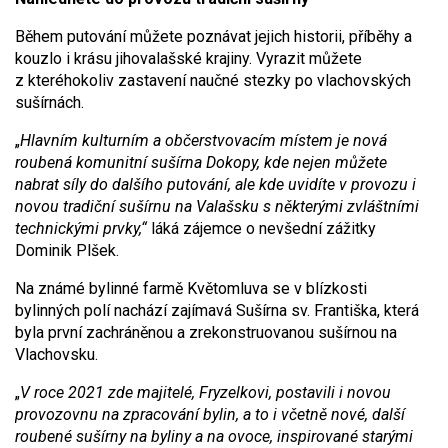
Během putování můžete poznávat jejich historii, příběhy a
kouzlo i krásu jihovalašské krajiny. Vyrazit můžete
z kteréhokoliv zastavení naučné stezky po vlachovských
sušírnách.
„
Hlavním kulturním a občerstvovacím místem je nová
roubená komunitní sušírna D
okopy
, kde nejen můžete
nabrat síly do dalšího putování, ale kde uvidíte v provozu i
novou tradiční sušírnu na Valašsku s některými zvláštními
technickými prvky,“
láká zájemce o nevšední zážitky
Dominik Plšek.
Na známé bylinné farmě Květomluva se v blízkosti
bylinných polí nachází zajímavá Sušírna sv. Františka, která
byla první zachráněnou a zrekonstruovanou sušírnou na
Vlachovsku.
„
V roce 2021 zde majitelé, Fryzelkovi, postavili i novou
provozovnu na zpracování bylin, a to i včetně nové, další
roubené sušírny na byliny a na ovoce, inspirované starými