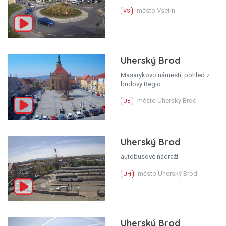
město Vsetín
VS
Uherský Brod
Masarykovo náměstí, pohled z
budovy Regio
město Uherský Brod
UB
Uherský Brod
autobusové nádraží
město Uherský Brod
UH
Uherský Brod