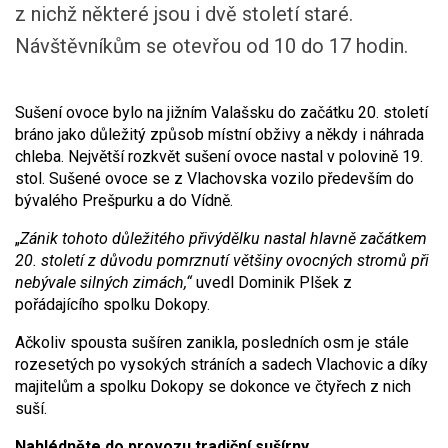
z nichž některé jsou i dvě století staré.
Návštěvníkům se otevřou od 10 do 17 hodin.
Sušení ovoce bylo na jižním Valašsku do začátku 20. století
bráno jako důležitý způsob místní obživy a někdy i náhrada
chleba. Největší rozkvět sušení ovoce nastal v polovině 19.
stol. Sušené ovoce se z Vlachovska vozilo především do
bývalého Prešpurku a do Vídně.
„
Zánik tohoto důležitého přivýdělku nastal hlavně začátkem
20. století z důvodu pomrznutí většiny ovocných stromů při
nebývale silných zimách,“
uvedl Dominik Plšek z
pořádajícího spolku Dokopy.
Ačkoliv spousta sušíren zanikla, posledních osm je stále
rozesetých po vysokých stráních a sadech Vlachovic a díky
majitelům a spolku Dokopy se dokonce ve čtyřech z nich
suší.
Nahlédněte do provozu tradiční sušírny