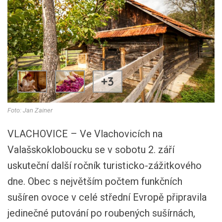
+3
Foto: Jan Zainer
VLACHOVICE – Ve Vlachovicích na
Valašskokloboucku se v sobotu 2. září
uskuteční další ročník turisticko-zážitkového
dne. Obec s největším počtem funkčních
sušíren ovoce v celé střední Evropě připravila
jedinečné putování po roubených sušírnách,