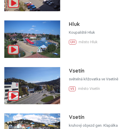
Hluk
Koupaliště Hluk
město Hluk
UH
Vsetín
světelná křižovatka ve Vsetíně
město Vsetín
VS
Vsetín
kruhový objezd gen. Klapálka