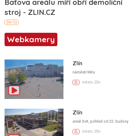
Webkamery
Zlín
náměstí Míru
město Zlín
ZL
Zlín
areál Svit, pohled od 22. budovy
město Zlín
ZL