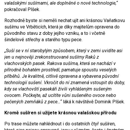
valašskými sušírnami, ale doplněné o nové technologie,“
pokračoval Plšek.
Rozhodně byste si neměli nechat ujít ani krásnou Vaňatkovu
sušírnu ve Vrběticích, která je díky majitelům opravena do
původního stavu z doby jejího vzniku, a to i včetně
šindelové střechy a starého typu pece.
„
Suší se v ní starobylým způsobem, který v zemi uvidíte asi
jen u nejnověji zrekonstruované sušírny Raků z
vlachovských pasek. Rakova sušírna, která se nachází v
přírodně bohatém prostředí, pamatuje spoustu veselých
příběhů. Je kvalitně, citlivě opravena a vybavena původní
technologií sušení. Vkročit do ní znamená vstoupit do doby,
kdy se vlachovští pasekáři živili vyhlášeným sušeným
ovocem. Počkejte, až ucítíte vůni sušeného ovoce nebo
pečených zemňáků z pece…“
láká k návštěvě Dominik Plšek.
Kromě sušíren si užijete krásnou valašskou přírodu
Po trase můžete nahlédnout i do ostatních čtyř sušíren,