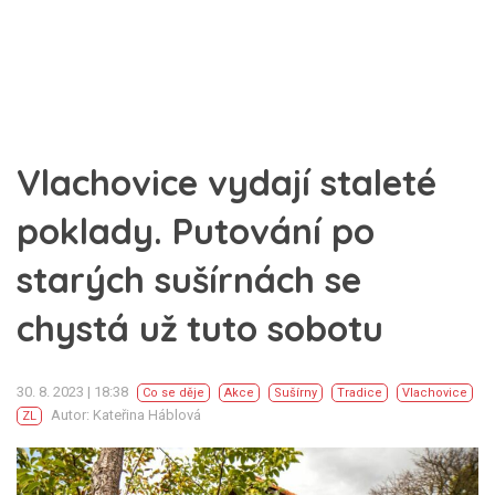
Vlachovice vydají staleté
poklady. Putování po
starých sušírnách se
chystá už tuto sobotu
30. 8. 2023 | 18:38
Co se děje
Akce
Sušírny
Tradice
Vlachovice
Autor: Kateřina Háblová
ZL