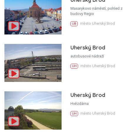
Masarykovo náměstí, pohled z
budovy Regio
město Uherský Brod
UB
Uherský Brod
autobusové nádraží
město Uherský Brod
UH
Uherský Brod
Hvězdárna
město Uherský Brod
UH