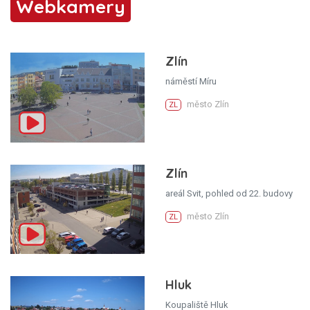
Webkamery
Zlín
náměstí Míru
město Zlín
ZL
Zlín
areál Svit, pohled od 22. budovy
město Zlín
ZL
Hluk
Koupaliště Hluk