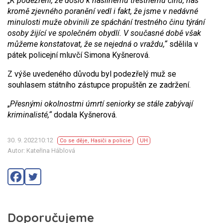
„
K podezření, že došlo k násilnému trestnému činu, nás
kromě zjevného poranění vedl i fakt, že jsme v nedávné
minulosti muže obvinili ze spáchání trestného činu týrání
osoby žijící ve společném obydlí. V současné době však
můžeme konstatovat, že se nejedná o vraždu,“
sdělila v
pátek policejní mluvčí Simona Kyšnerová.
Z výše uvedeného důvodu byl podezřelý muž se
souhlasem státního zástupce propuštěn ze zadržení.
„
Přesnými okolnostmi úmrtí seniorky se stále zabývají
kriminalisté,“
dodala Kyšnerová.
30. 9. 202210:12
Co se děje
,
Hasiči a policie
UH
Autor: Kateřina Háblová