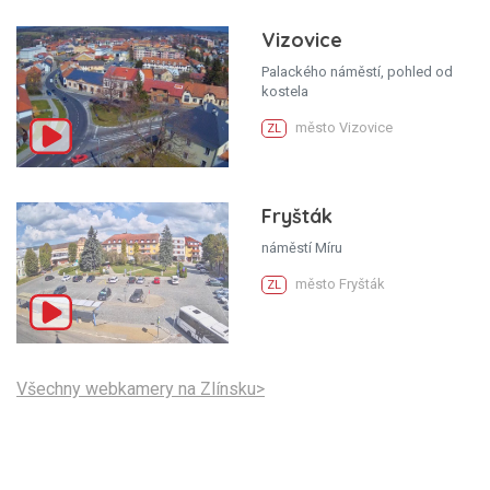
Vizovice
Palackého náměstí, pohled od
kostela
město Vizovice
ZL
Fryšták
náměstí Míru
město Fryšták
ZL
Všechny webkamery na Zlínsku>