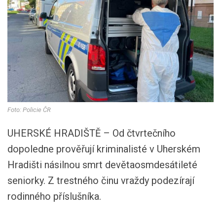
Foto: Policie ČR
UHERSKÉ HRADIŠTĚ – Od čtvrtečního
dopoledne prověřují kriminalisté v Uherském
Hradišti násilnou smrt devětaosmdesátileté
seniorky. Z trestného činu vraždy podezírají
rodinného příslušníka.