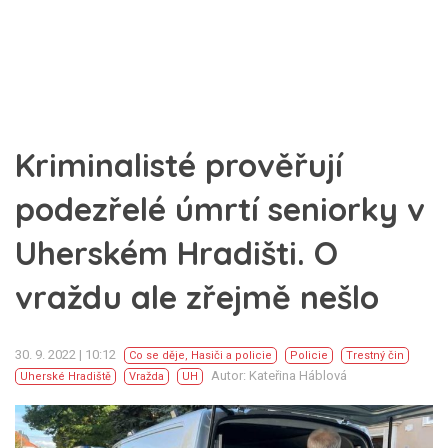
Kriminalisté prověřují
podezřelé úmrtí seniorky v
Uherském Hradišti. O
vraždu ale zřejmě nešlo
30. 9. 2022 | 10:12
Co se děje
,
Hasiči a policie
Policie
Trestný čin
Autor: Kateřina Háblová
Uherské Hradiště
Vražda
UH