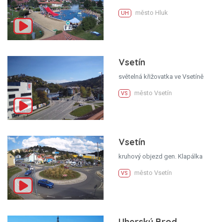
město Hluk
UH
Vsetín
světelná křižovatka ve Vsetíně
město Vsetín
VS
Vsetín
kruhový objezd gen. Klapálka
město Vsetín
VS
Uherský Brod