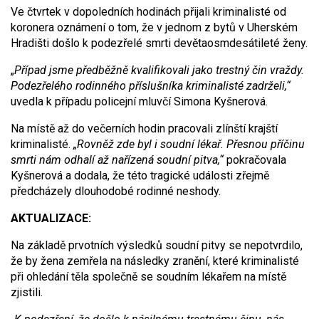
Ve čtvrtek v dopoledních hodinách přijali kriminalisté od
koronera oznámení o tom, že v jednom z bytů v Uherském
Hradišti došlo k podezřelé smrti devětaosmdesátileté ženy.
„
Případ jsme předběžně kvalifikovali jako trestný čin vraždy.
Podezřelého rodinného příslušníka kriminalisté zadrželi,“
uvedla k případu policejní mluvčí Simona Kyšnerová.
Na místě až do večerních hodin pracovali zlínští krajští
kriminalisté.
„Rovněž zde byl i soudní lékař. Přesnou příčinu
smrti nám odhalí až nařízená soudní pitva,“
pokračovala
Kyšnerová a dodala, že této tragické události zřejmě
předcházely dlouhodobé rodinné neshody.
AKTUALIZACE:
Na základě prvotních výsledků soudní pitvy se nepotvrdilo,
že by žena zemřela na následky zranění, které kriminalisté
při ohledání těla společně se soudním lékařem na místě
zjistili.