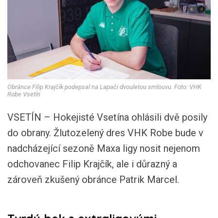
Obránce Filip Krajčík podepsal na Lapači dvouletou smlouvu. Foto: VHK
Robe Vsetín
VSETÍN – Hokejisté Vsetína ohlásili dvě posily
do obrany. Žlutozelený dres VHK Robe bude v
nadcházející sezoně Maxa ligy nosit nejenom
odchovanec Filip Krajčík, ale i důrazný a
zároveň zkušený obránce Patrik Marcel.