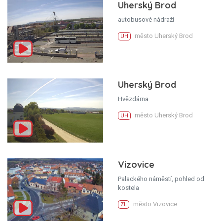
Uherský Brod
autobusové nádraží
město Uherský Brod
UH
Uherský Brod
Hvězdárna
město Uherský Brod
UH
Vizovice
Palackého náměstí, pohled od
kostela
město Vizovice
ZL