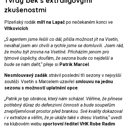
Tvrdý bek s extraligovými
zkušenostmi
Plzeňský rodák
míří na Lapač
po nečekaném konci ve
Vítkovicích
.
„
S agentem jsme řešili co dál, přišla možnost jít na Vsetín,
neváhal jsem ani chvíli a rychle jsme se domluvili. Jsem rád,
že mohu být zrovna na Vsetíně. Přicházím jenom pro
týmové úspěchy, doufám, že sezona bude co nejdelší a
bude se nám dařit,“
přeje si
Patrik Marcel
.
Nesmlouvavý zadák
strávil poslední tři sezony v nejvyšší
soutěži. Vsetín s Marcelem uzavřel
smlouvu na jednu
sezonu s možností uplatnění opce
.
„
Patrik je typ obránce, který nám scházel. Věříme, že přinese
potřebný důraz do defenzivní činnosti a bude soupeřům
znepříjemňovat prostor před brankou. Své kvality dokazoval
i v extralize a věřím, že je ukáže také v dresu Vsetína,“
uvedl
na klubovém webu
sportovní ředitel VHK Robe Radim