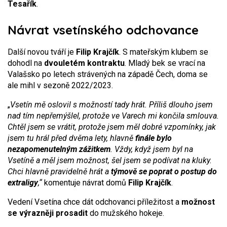
Tesařík
.
Návrat vsetínského odchovance
Další novou tváří je
Filip Krajčík
. S mateřským klubem se
dohodl na
dvouletém kontraktu
. Mladý bek se vrací na
Valašsko po letech strávených na západě Čech, doma se
ale mihl v sezoně 2022/2023.
„
Vsetín mě oslovil s možností tady hrát. Příliš dlouho jsem
nad tím nepřemýšlel, protože ve Varech mi končila smlouva.
Chtěl jsem se vrátit, protože jsem měl dobré vzpomínky, jak
jsem tu hrál před dvěma lety, hlavně
finále bylo
nezapomenutelným zážitkem
. Vždy, když jsem byl na
Vsetíně a měl jsem možnost, šel jsem se podívat na kluky.
Chci hlavně pravidelně hrát a
týmově se poprat o postup do
extraligy
,“
komentuje návrat domů
Filip Krajčík
.
Vedení Vsetína chce dát odchovanci příležitost a
možnost
se výrazněji prosadit
do mužského hokeje.