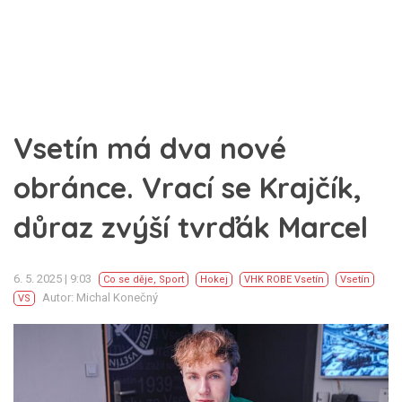
Vsetín má dva nové
obránce. Vrací se Krajčík,
důraz zvýší tvrďák Marcel
6. 5. 2025 | 9:03
Co se děje
,
Sport
Hokej
VHK ROBE Vsetín
Vsetín
Autor: Michal Konečný
VS