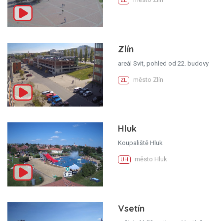
ZL
Zlín
areál Svit, pohled od 22. budovy
město Zlín
ZL
Hluk
Koupaliště Hluk
město Hluk
UH
Vsetín