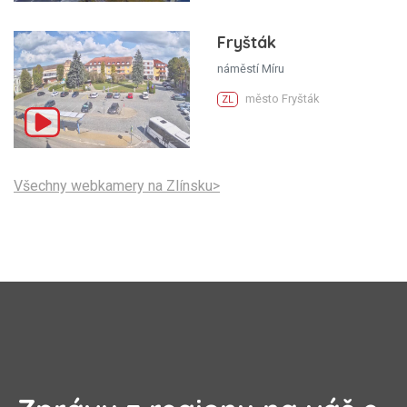
Fryšták
náměstí Míru
město Fryšták
ZL
Všechny webkamery na Zlínsku>