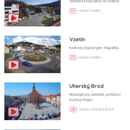
světelná křižovatka ve Vsetíně
město Vsetín
VS
Vsetín
kruhový objezd gen. Klapálka
město Vsetín
VS
Uherský Brod
Masarykovo náměstí, pohled z
budovy Regio
město Uherský Brod
UB