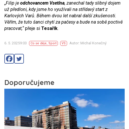
„
Filip je
odchovancem Vsetína
, zanechal tady slibný dojem
už předloni, kdy jsme ho využívali na střídavý start z
Karlových Varů. Během dvou let nabral další zkušenosti.
Věřím, že tuto šanci chytí za pačesy a bude na sobě poctivě
pracovat,“
přeje si
Tesařík
.
6. 5. 20259:03
Autor: Michal Konečný
Co se děje
,
Sport
VS