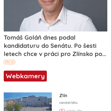
Webkamery
Zlín
náměstí Míru
město Zlín