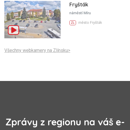
Fryšták
náměstí Míru
město Fryšták
ZL
Všechny webkamery na Zlínsku>
Zprávy z regionu na váš e-