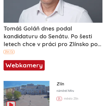
Webkamery
Zlín
náměstí Míru
město Zlín
ZL