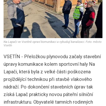
Na Lapači ve Vsetíně opraví komunikaci a vybudují kanalizaci. Foto: město
Vsetín
VSETÍN - Přeložkou plynovodu začaly stavební
úpravy komunikace kolem sportovní haly Na
Lapači, která byla z velké části poškozena
projíždějící technikou při stavbě vlakového
nádraží. Po dokončení stavebních úprav tak
získá Lapač prakticky novou páteřní silniční
infrastrukturu. Obyvatelé tamních rodinných