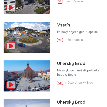
město Vsetín
VS
Vsetín
kruhový objezd gen. Klapálka
město Vsetín
VS
Uherský Brod
Masarykovo náměstí, pohled z
budovy Regio
město Uherský Brod
UB
Uherský Brod