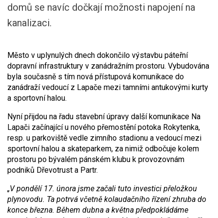
domů se navíc dočkají možnosti napojení na
kanalizaci.
Město v uplynulých dnech dokončilo výstavbu páteřní
dopravní infrastruktury v zanádražním prostoru. Vybudována
byla současně s tím nová přístupová komunikace do
zanádraží vedoucí z Lapače mezi tamními antukovými kurty
a sportovní halou.
Nyní přijdou na řadu stavební úpravy další komunikace Na
Lapači začínající u nového přemostění potoka Rokytenka,
resp. u parkoviště vedle zimního stadionu a vedoucí mezi
sportovní halou a skateparkem, za nimiž odbočuje kolem
prostoru po bývalém pánském klubu k provozovnám
podniků Dřevotrust a Partr.
„V pondělí 17. února jsme začali tuto investici přeložkou
plynovodu. Ta potrvá včetně kolaudačního řízení zhruba do
konce března. Během dubna a května předpokládáme