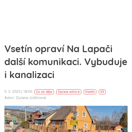
Vsetín opraví Na Lapači
další komunikaci. Vybuduje
i kanalizaci
3. 3. 2025 | 18:05
Co se děje
Oprava silnice
Vsetín
VS
Autor: Zuzana Jošticová