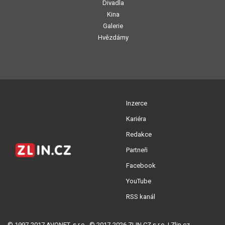
Divadla
Kina
Galerie
Hvězdárny
Inzerce
Kariéra
Redakce
Partneři
Facebook
YouTube
RSS kanál
© 1997-2017 AVONET, s.r.o., © 2017-2026 ZLIN.CZ s.r.o. | Zlin.cz -