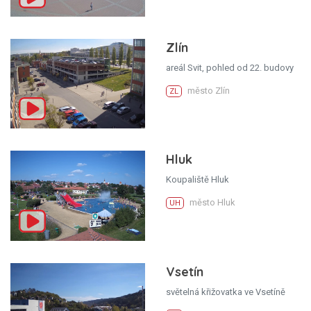
Zlín
areál Svit, pohled od 22. budovy
město Zlín
ZL
Hluk
Koupaliště Hluk
město Hluk
UH
Vsetín
světelná křižovatka ve Vsetíně