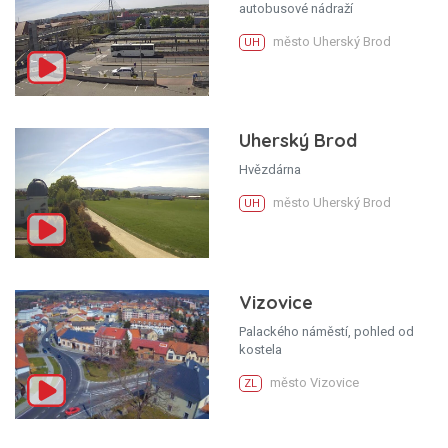
autobusové nádraží
město Uherský Brod
UH
Uherský Brod
Hvězdárna
město Uherský Brod
UH
Vizovice
Palackého náměstí, pohled od
kostela
město Vizovice
ZL