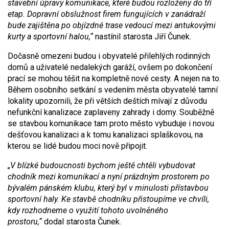
stavební úpravy komunikace, které budou rozloženy do tří
etap. Dopravní obslužnost firem fungujících v zanádraží
bude zajištěna po objízdné trase vedoucí mezi antukovými
kurty a sportovní halou,“
nastínil starosta Jiří Čunek.
Dočasně omezeni budou i obyvatelé přilehlých rodinných
domů a uživatelé nedalekých garáží, ovšem po dokončení
prací se mohou těšit na kompletně nové cesty. A nejen na to.
Během osobního setkání s vedením města obyvatelé tamní
lokality upozornili, že při větších deštích mívají z důvodu
nefunkční kanalizace zaplaveny zahrady i domy. Souběžně
se stavbou komunikace tam proto město vybuduje i novou
dešťovou kanalizaci a k tomu kanalizaci splaškovou, na
kterou se lidé budou moci nově připojit.
„V blízké budoucnosti bychom ještě chtěli vybudovat
chodník mezi komunikací a nyní prázdným prostorem po
bývalém pánském klubu, který byl v minulosti přístavbou
sportovní haly. Ke stavbě chodníku přistoupíme ve chvíli,
kdy rozhodneme o využití tohoto uvolněného
prostoru,“
dodal starosta Čunek.