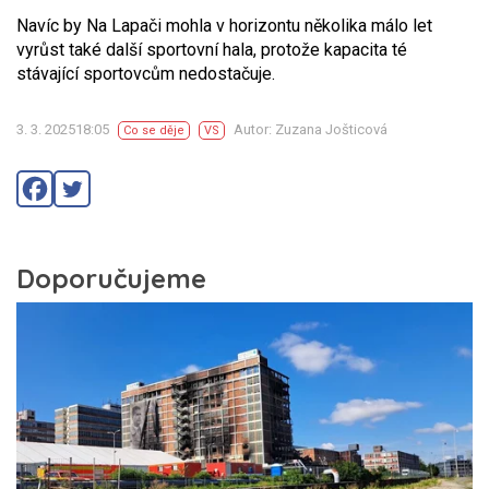
Navíc by Na Lapači mohla v horizontu několika málo let
vyrůst také další sportovní hala, protože kapacita té
stávající sportovcům nedostačuje.
3. 3. 202518:05
Autor: Zuzana Jošticová
Co se děje
VS