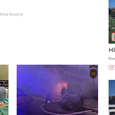
Michal Konečný
H
Kou
UH