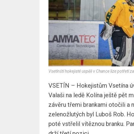
Vsetínští hokejisté uspěli v Chance lize potřetí
VSETÍN – Hokejistům Vsetína úvo
Valaši na ledě Kolína ještě pět 
závěru třemi brankami otočili a
zelenožlutých byl Luboš Rob. Hos
poté vstřelil vítěznou branku. Pa
drží třetí pozici.