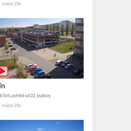
město Zlín
ín
l Svit, pohled od 22. budovy
město Zlín