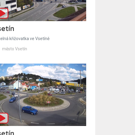
etín
telná křižovatka ve Vsetíně
město Vsetín
etín