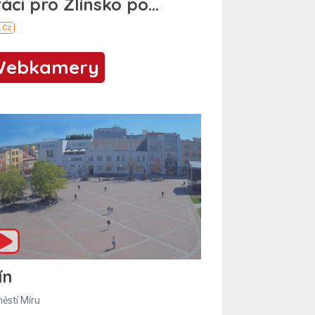
Webkamery
ín
ěstí Míru