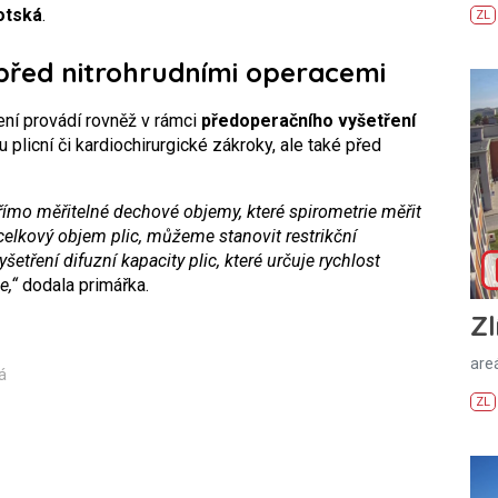
otská
.
ZL
před nitrohrudními operacemi
ení provádí rovněž v rámci
předoperačního vyšetření
ou plicní či kardiochirurgické zákroky, ale také před
mo měřitelné dechové objemy, které spirometrie měřit
celkový objem plic, můžeme stanovit restrikční
etření difuzní kapacity plic, které určuje rychlost
e,“
dodala primářka.
Zl
areá
á
ZL