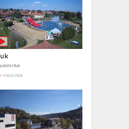
luk
paliště Hluk
město Hluk