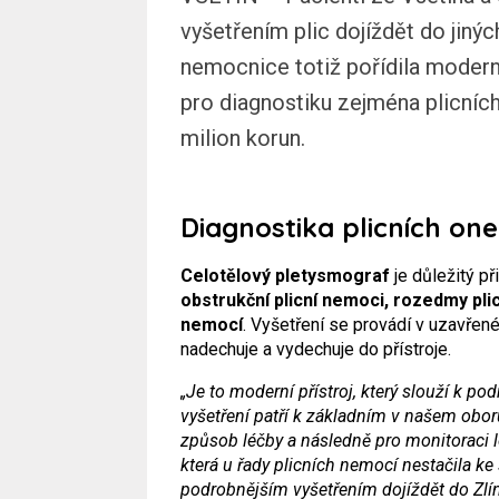
vyšetřením plic dojíždět do jiný
nemocnice totiž pořídila modern
pro diagnostiku zejména plicníc
milion korun.
Diagnostika plicních on
Celotělový pletysmograf
je důležitý př
obstrukční plicní nemoci, rozedmy plic,
nemocí
. Vyšetření se provádí v uzavřen
nadechuje a vydechuje do přístroje.
„Je to moderní přístroj, který slouží k po
vyšetření patří k základním v našem obor
způsob léčby a následně pro monitoraci l
která u řady plicních nemocí nestačila ke
podrobnějším vyšetřením dojíždět do Zlín