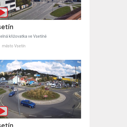
etín
telná křižovatka ve Vsetíně
město Vsetín
etín