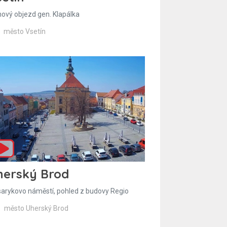
hový objezd gen. Klapálka
město Vsetín
herský Brod
arykovo náměstí, pohled z budovy Regio
město Uherský Brod