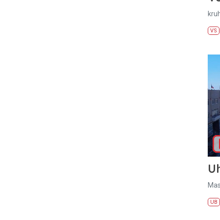
kru
VS
U
Mas
UB