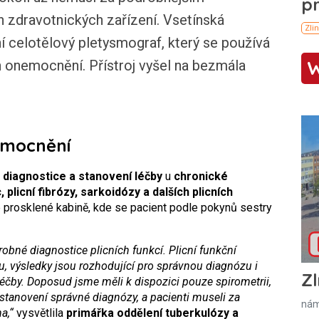
ch zdravotnických zařízení. Vsetínská
í celotělový pletysmograf, který se používá
h onemocnění. Přístroj vyšel na bezmála
emocnění
i
diagnostice a stanovení léčby
u
chronické
 plicní fibrózy, sarkoidózy a dalších plicních
é prosklené kabině, kde se pacient podle pokynů sestry
drobné diagnostice plicních funkcí. Plicní funkční
u, výsledky jsou rozhodující pro správnou diagnózu i
Zl
éčby. Doposud jsme měli k dispozici pouze spirometrii,
 stanovení správné diagnózy, a pacienti museli za
nám
a,“
vysvětlila
primářka oddělení tuberkulózy a