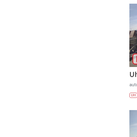
U
aut
UH