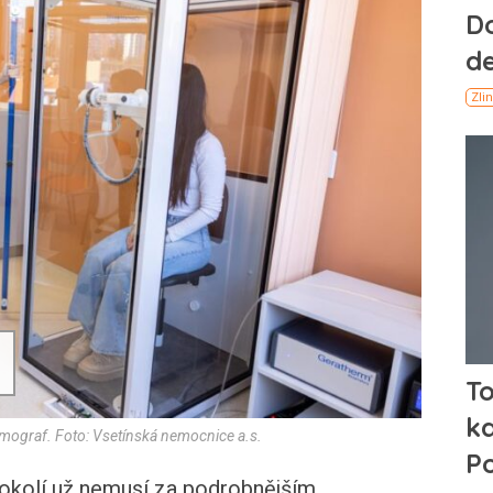
mograf. Foto: Vsetínská nemocnice a.s.
 okolí už nemusí za podrobnějším