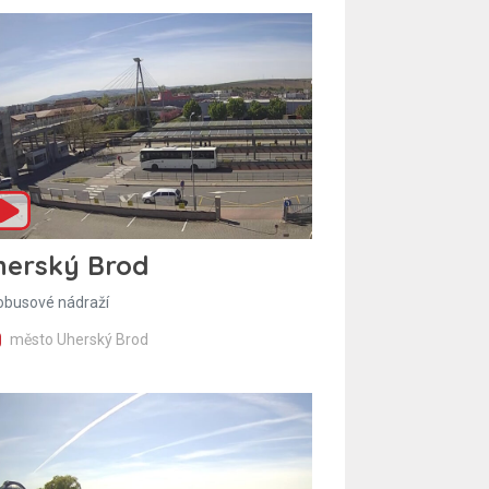
herský Brod
obusové nádraží
město Uherský Brod