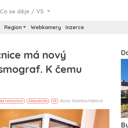
/
Co se děje
/
VS
Region
Webkamery
Inzerce
cnice má nový
ysmograf. K čemu
Autor: Kateřina Háblová
nská nemocnice
Zdravotnictví
VS