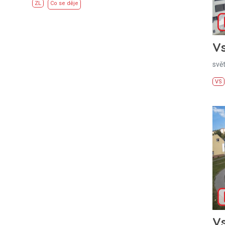
ZL
Co se děje
Vs
svě
VS
Vs