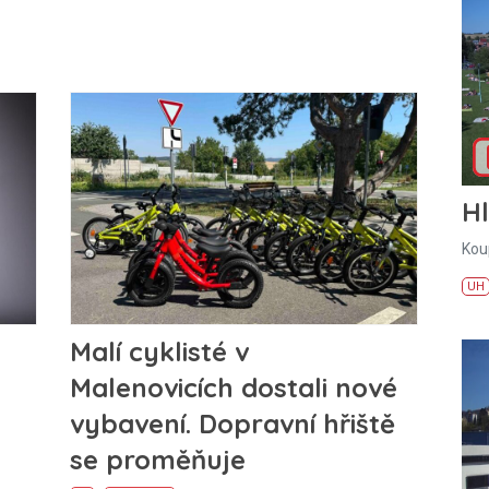
H
Kou
UH
Malí cyklisté v
Malenovicích dostali nové
vybavení. Dopravní hřiště
se proměňuje