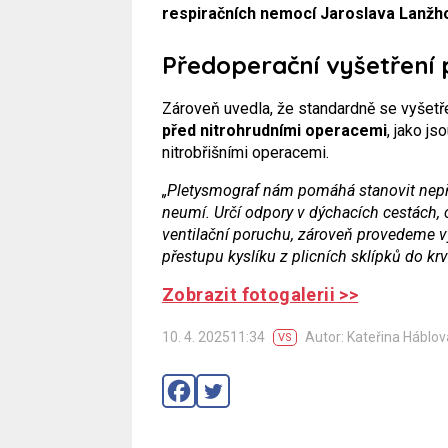
respiračních nemocí Jaroslava Lanžh
Předoperační vyšetření 
Zároveň uvedla, že standardně se vyšetř
před nitrohrudními operacemi
, jako js
nitrobřišními operacemi.
„Pletysmograf nám pomáhá stanovit nepří
neumí. Určí odpory v dýchacích cestách, 
ventilační poruchu, zároveň provedeme vyš
přestupu kyslíku z plicních sklípků do krv
Zobrazit fotogalerii >>
10. 4. 202511:34
Autor: Kateřina Háblov
VS