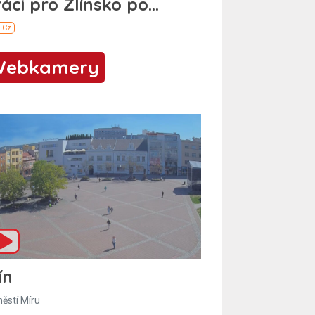
Webkamery
ín
ěstí Míru