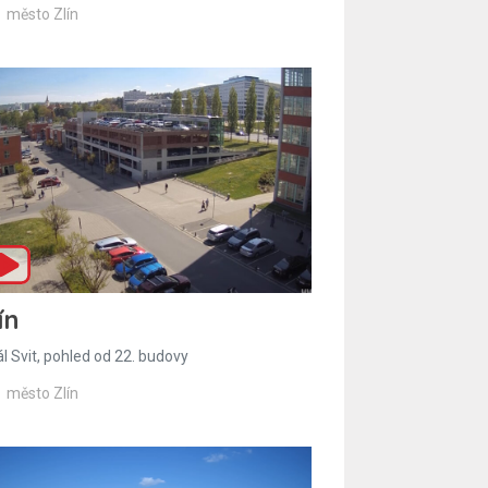
město Zlín
ín
l Svit, pohled od 22. budovy
město Zlín