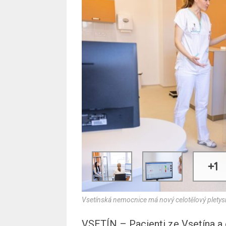
+1
Vsetínská nemocnice má nový celotělový pletys
VSETÍN – Pacienti ze Vsetína a