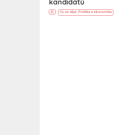
kandidátů
ZL
Co se děje
,
Politika a ekonomika