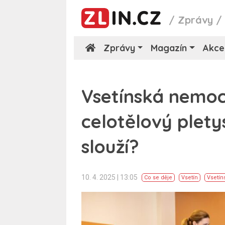
/
Zprávy
Zprávy
Magazín
Akce
Vsetínská nemo
celotělový plet
slouží?
10. 4. 2025 | 13:05
Co se děje
Vsetín
Vsetí