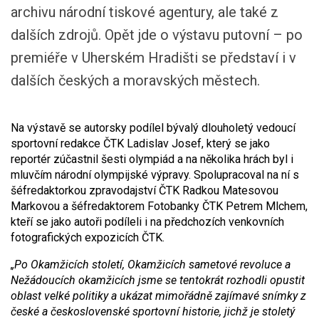
archivu národní tiskové agentury, ale také z
dalších zdrojů. Opět jde o výstavu putovní – po
premiéře v Uherském Hradišti se představí i v
dalších českých a moravských městech.
Na výstavě se autorsky podílel bývalý dlouholetý vedoucí
sportovní redakce ČTK Ladislav Josef, který se jako
reportér zúčastnil šesti olympiád a na několika hrách byl i
mluvčím národní olympijské výpravy. Spolupracoval na ní s
šéfredaktorkou zpravodajství ČTK Radkou Matesovou
Markovou a šéfredaktorem Fotobanky ČTK Petrem Mlchem,
kteří se jako autoři podíleli i na předchozích venkovních
fotografických expozicích ČTK.
„Po Okamžicích století, Okamžicích sametové revoluce a
Nežádoucích okamžicích jsme se tentokrát rozhodli opustit
oblast velké politiky a ukázat mimořádně zajímavé snímky z
české a československé sportovní historie, jichž je stoletý