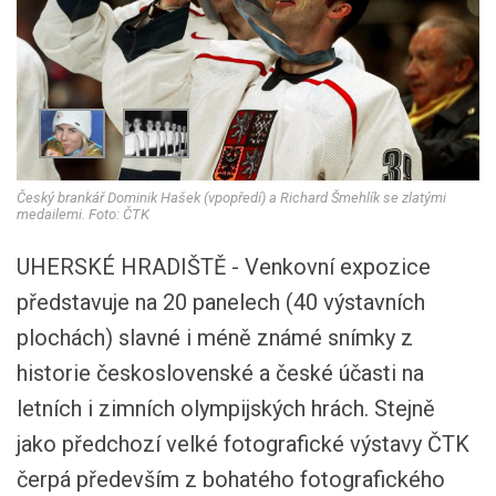
Český brankář Dominik Hašek (vpopředí) a Richard Šmehlík se zlatými
medailemi. Foto: ČTK
UHERSKÉ HRADIŠTĚ - Venkovní expozice
představuje na 20 panelech (40 výstavních
plochách) slavné i méně známé snímky z
historie československé a české účasti na
letních i zimních olympijských hrách. Stejně
jako předchozí velké fotografické výstavy ČTK
čerpá především z bohatého fotografického