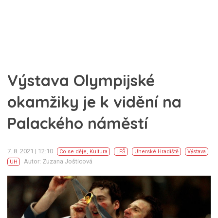
Výstava Olympijské
okamžiky je k vidění na
Palackého náměstí
7. 8. 2021 | 12:10
Co se děje
,
Kultura
LFŠ
Uherské Hradiště
Výstava
Autor: Zuzana Jošticová
UH