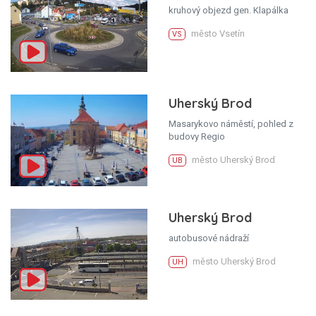
kruhový objezd gen. Klapálka
město Vsetín
VS
Uherský Brod
Masarykovo náměstí, pohled z
budovy Regio
město Uherský Brod
UB
Uherský Brod
autobusové nádraží
město Uherský Brod
UH