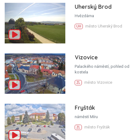
Uherský Brod
Hvězdárna
město Uherský Brod
UH
Vizovice
Palackého náměstí, pohled od
kostela
město Vizovice
ZL
Fryšták
náměstí Míru
město Fryšták
ZL