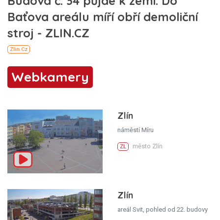
Webkamery
Zlín
náměstí Míru
město Zlín
ZL
Zlín
areál Svit, pohled od 22. budovy