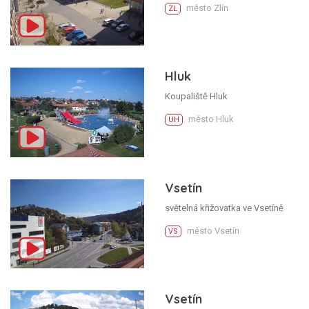
město Zlín
ZL
Hluk
Koupaliště Hluk
město Hluk
UH
Vsetín
světelná křižovatka ve Vsetíně
město Vsetín
VS
Vsetín