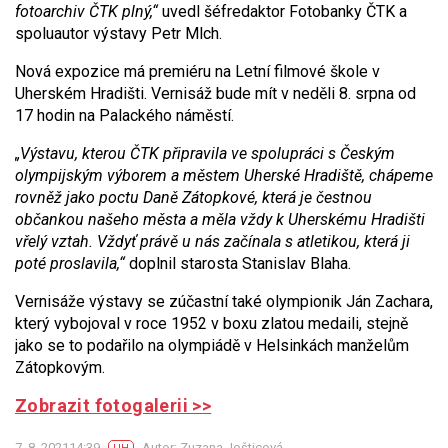
fotoarchiv ČTK plný,“
uvedl šéfredaktor Fotobanky ČTK a
spoluautor výstavy Petr Mlch.
Nová expozice má premiéru na Letní filmové škole v
Uherském Hradišti. Vernisáž bude mít v neděli 8. srpna od
17 hodin na Palackého náměstí.
„Výstavu, kterou ČTK připravila ve spolupráci s Českým
olympijským výborem a městem Uherské Hradiště, chápeme
rovněž jako poctu Daně Zátopkové, která je čestnou
občankou našeho města a měla vždy k Uherskému Hradišti
vřelý vztah. Vždyť právě u nás začínala s atletikou, která ji
poté proslavila,“
doplnil starosta Stanislav Blaha.
Vernisáže výstavy se zúčastní také olympionik Ján Zachara,
který vybojoval v roce 1952 v boxu zlatou medaili, stejně
jako se to podařilo na olympiádě v Helsinkách manželům
Zátopkovým.
Zobrazit fotogalerii >>
7. 8. 202114:39
Autor: Zuzana Jošticová