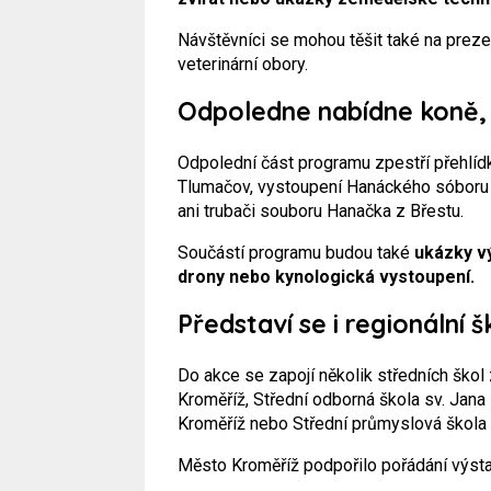
Návštěvníci se mohou těšit také na prez
veterinární obory.
Odpoledne nabídne koně, 
Odpolední část programu zpestří přehlí
Tlumačov, vystoupení Hanáckého sóboru 
ani trubači souboru Hanačka z Břestu.
Součástí programu budou také
ukázky v
drony nebo kynologická vystoupení.
Představí se i regionální š
Do akce se zapojí několik středních škol 
Kroměříž, Střední odborná škola sv. Jana
Kroměříž nebo Střední průmyslová škola
Město Kroměříž podpořilo pořádání výst