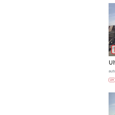
U
aut
UH