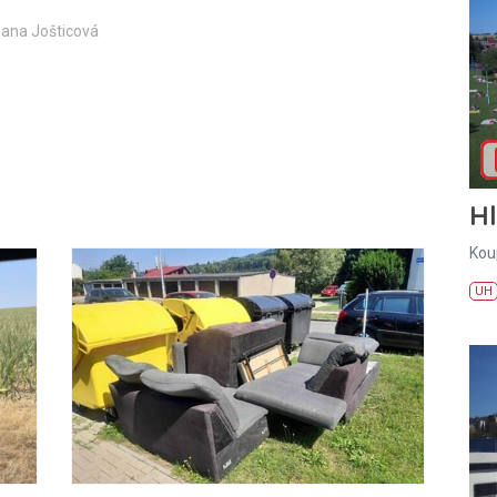
zana Jošticová
H
Kou
UH