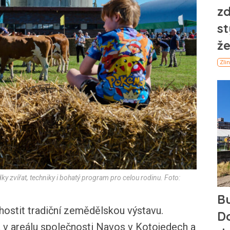
y zvířat, techniky i bohatý program pro celou rodinu. Foto:
stit tradiční zemědělskou výstavu.
a v areálu společnosti Navos v Kotojedech a