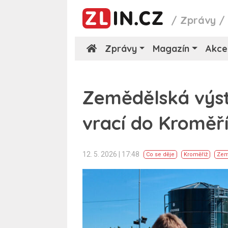
/
Zprávy
Zprávy
Magazín
Akce
Zemědělská výst
vrací do Kroměř
12. 5. 2026 | 17:48
Co se děje
Kroměříž
Zem