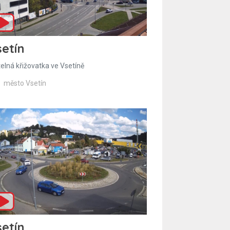
etín
telná křižovatka ve Vsetíně
město Vsetín
etín