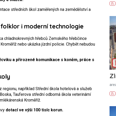
ZL
entace středních škol zaměřených na zemědělství a
folklor i moderní technologie
dka chladnokrevných hřebců Zemského hřebčince
Kroměříž nebo ukázka jízdní policie. Chybět nebudou
ýcviku a přirozené komunikace s koněm, práce s
Zl
koly
areá
z regionu, například Střední škola hotelová a služeb
 Boska, Tauferova střední odborná škola veterinární
ZL
 mlékárenská Kroměříž.
avy
dotací ve výši 100 tisíc korun.