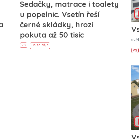
Sedačky, matrace i toalety
u popelnic. Vsetín řeší
a
černé skládky, hrozí
Vs
pokuta až 50 tisíc
svě
VS
Co se děje
VS
Vs