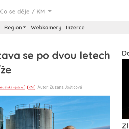
/
Co se děje
/
KM
Region
Webkamery
Inzerce
ava se po dvou letech
íže
Autor: Zuzana Jošticová
ědělská výstava
KM