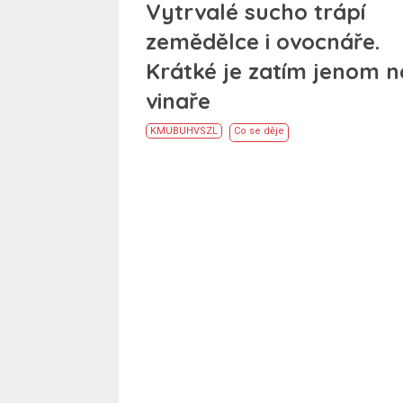
Vytrvalé sucho trápí
zemědělce i ovocnáře.
Krátké je zatím jenom n
vinaře
KM
UB
UH
VS
ZL
Co se děje