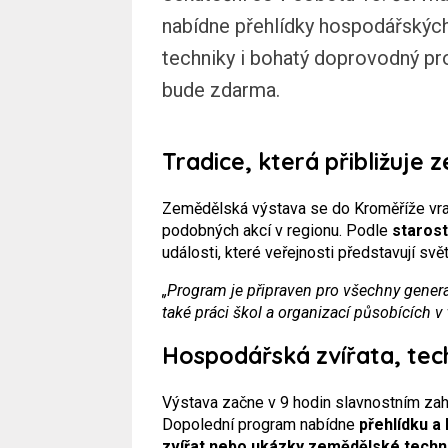
nabídne přehlídky hospodářskýc
techniky i bohatý doprovodný pr
bude zdarma.
Tradice, která přibližuje 
Zemědělská výstava se do Kroměříže vrac
podobných akcí v regionu. Podle
staros
události, které veřejnosti představují svě
„Program je připraven pro všechny generac
také práci škol a organizací působících v t
Hospodářská zvířata, tech
Výstava začne v 9 hodin slavnostním za
Dopolední program nabídne
přehlídku a
zvířat nebo ukázky zemědělské techni