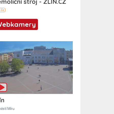
Webkamery
ín
ěstí Míru