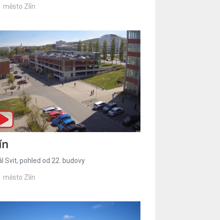
město Zlín
ín
l Svit, pohled od 22. budovy
město Zlín