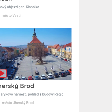
hový objezd gen. Klapálka
město Vsetín
herský Brod
arykovo náměstí, pohled z budovy Regio
město Uherský Brod