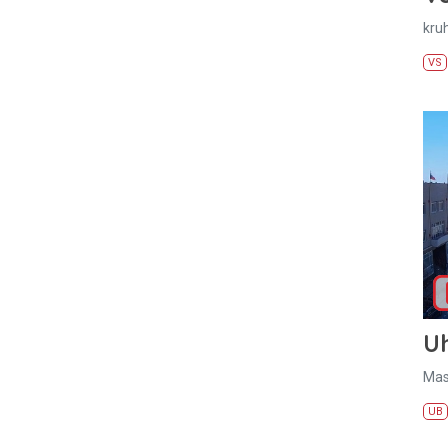
kru
VS
U
Mas
UB