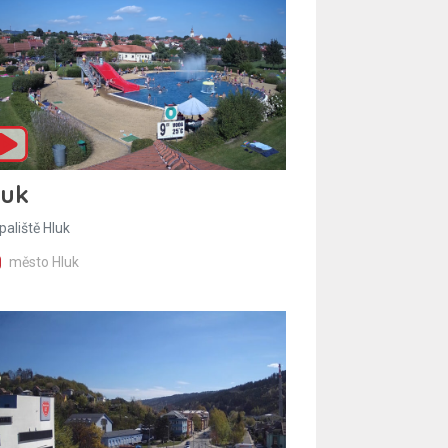
luk
paliště Hluk
město Hluk