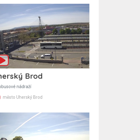
herský Brod
obusové nádraží
město Uherský Brod