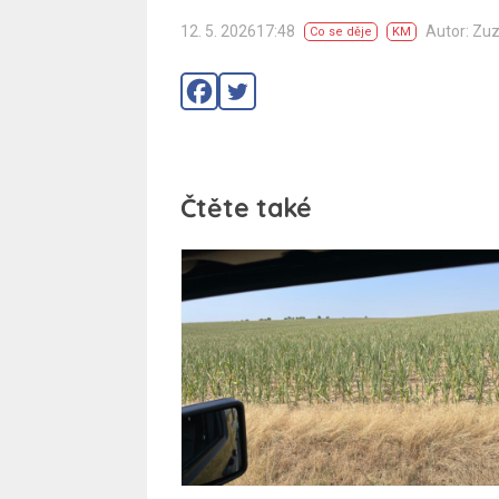
12. 5. 202617:48
Autor: Zu
Co se děje
KM
Čtěte také