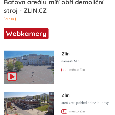
Webkamery
Zlín
náměstí Míru
město Zlín
ZL
Zlín
areál Svit, pohled od 22. budovy
město Zlín
ZL