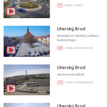
město Vsetín
VS
Uherský Brod
Masarykovo náměstí, pohled z
budovy Regio
město Uherský Brod
UB
Uherský Brod
autobusové nádraží
město Uherský Brod
UH
Uherský Brod