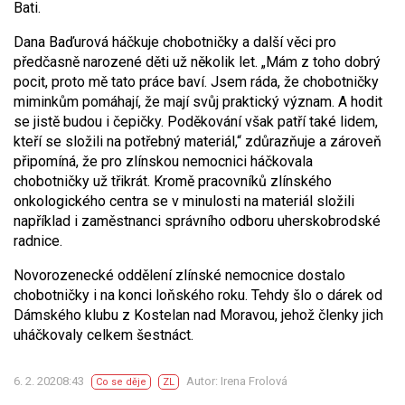
Bati.
Dana Baďurová háčkuje chobotničky a další věci pro
předčasně narozené děti už několik let. „Mám z toho dobrý
pocit, proto mě tato práce baví. Jsem ráda, že chobotničky
miminkům pomáhají, že mají svůj praktický význam. A hodit
se jistě budou i čepičky. Poděkování však patří také lidem,
kteří se složili na potřebný materiál,“ zdůrazňuje a zároveň
připomíná, že pro zlínskou nemocnici háčkovala
chobotničky už třikrát. Kromě pracovníků zlínského
onkologického centra se v minulosti na materiál složili
například i zaměstnanci správního odboru uherskobrodské
radnice.
Novorozenecké oddělení zlínské nemocnice dostalo
chobotničky i na konci loňského roku. Tehdy šlo o dárek od
Dámského klubu z Kostelan nad Moravou, jehož členky jich
uháčkovaly celkem šestnáct.
6. 2. 20208:43
Autor: Irena Frolová
Co se děje
ZL