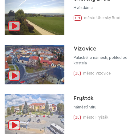
Hvězdárna
město Uherský Brod
UH
Vizovice
Palackého náměstí, pohled od
kostela
město Vizovice
ZL
Fryšták
náměstí Míru
město Fryšták
ZL