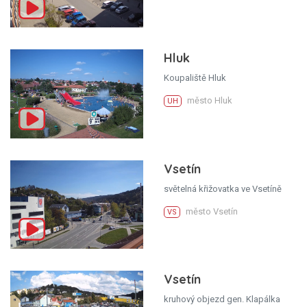
Hluk
Koupaliště Hluk
město Hluk
UH
Vsetín
světelná křižovatka ve Vsetíně
město Vsetín
VS
Vsetín
kruhový objezd gen. Klapálka