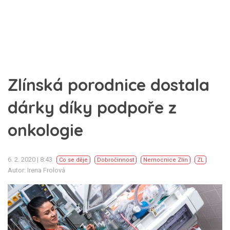
Zlínská porodnice dostala
dárky díky podpoře z
onkologie
6. 2. 2020 | 8:43
Co se děje
Dobročinnost
Nemocnice Zlín
ZL
Autor: Irena Frolová