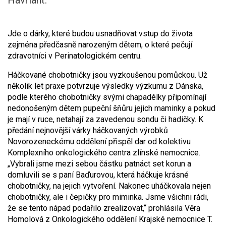
Havrlant.
Jde o dárky, které budou usnadňovat vstup do života
zejména předčasně narozeným dětem, o které pečují
zdravotníci v Perinatologickém centru.
Háčkované chobotničky jsou vyzkoušenou pomůckou. Už
několik let praxe potvrzuje výsledky výzkumu z Dánska,
podle kterého chobotničky svými chapadélky připomínají
nedonošeným dětem pupeční šňůru jejich maminky a pokud
je mají v ruce, netahají za zavedenou sondu či hadičky. K
předání nejnovější várky háčkovaných výrobků
Novorozeneckému oddělení přispěl dar od kolektivu
Komplexního onkologického centra zlínské nemocnice.
„Vybrali jsme mezi sebou částku patnáct set korun a
domluvili se s paní Baďurovou, která háčkuje krásné
chobotničky, na jejich vytvoření. Nakonec uháčkovala nejen
chobotničky, ale i čepičky pro miminka. Jsme všichni rádi,
že se tento nápad podařilo zrealizovat,“ prohlásila Věra
Homolová z Onkologického oddělení Krajské nemocnice T.